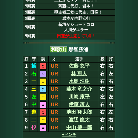
9回裏
斉藤に代打、岩本！
9回裏
一塁走者三笠に代走、田窪！
9回裏
岩本が内野安打
新垣がショートゴロ
9回裏
大川がエラー
9回裏
田窪が生還して1点！
和歌山
那智勝浦
打
守
調
才
選手
投
打
捕
佐藤 悠平
右
右
1
UR
右
林 恵人
右
左
2
UR
一
水島 浩樹
右
右
3
UR
三
藤木 竜之介
右
右
4
UR
左
川崎 康平
左
左
5
UR
中
伊藤 凛人
右
右
6
UR
遊
池田 翔太郎
右
左
7
UR
二
渡辺 龍太
右
右
8
UR
投
中山 優一郎
右
右
9
UR
+ベンチ