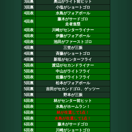
3回裏
奥山がライト前ヒット
3回裏
小塩がショートゴロ
4回表
水島がフォアボール
藤木がサードゴロ
4回表
走者進塁
4回表
川崎がセンターライナー
4回表
伊藤がフォアボール
4回表
池田がファーストゴロ
4回裏
三笠が三振
4回裏
斉藤がショートゴロ
4回裏
新垣がセンターフライ
5回表
渡辺がセカンドライナー
5回表
中山がライトフライ
5回表
佐藤がライトフライ
5回裏
松本がフォアボール
5回裏
吉田がセカンドゴロ、ゲッツー
5回裏
野本が三振
6回表
林がセンター前ヒット
6回表
水島がホームラン！
6回表
林が生還して1点！
6回表
水島が生還して1点！
6回表
藤木がサードゴロ
6回表
川崎がショートゴロ