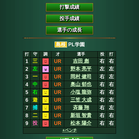
打撃成績
投手成績
選手の成長
島根
PL学園
打
守
調
才
選手
投
打
三
吉田 彪
右
右
1
UR
左
野本 亮平
左
左
2
UR
一
岡村 健司
右
左
3
UR
中
奥山 郁也
右
右
4
UR
右
小塩 龍弥
右
右
5
UR
遊
三笠 大成
右
左
6
UR
捕
斉藤 翔
右
左
7
UR
二
新垣 智貴
右
右
8
UR
投
松本 陽介
右
右
9
UR
+ベンチ