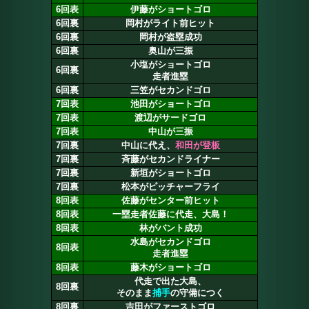
6回表
伊藤がショートゴロ
6回裏
岡村がライト前ヒット
6回裏
岡村が盗塁成功
6回裏
奥山が三振
小塩がショートゴロ
6回裏
走者進塁
6回裏
三笠がセカンドゴロ
7回表
池田がショートゴロ
7回表
渡辺がサードゴロ
7回表
中山が三振
7回裏
中山に代え、
和田が登板
7回裏
斉藤がセカンドライナー
7回裏
新垣がショートゴロ
7回裏
松本がピッチャーフライ
8回表
佐藤がセンター前ヒット
8回表
一塁走者佐藤に代走、大島！
8回表
林がバント成功
水島がセカンドゴロ
8回表
走者進塁
8回表
藤木がショートゴロ
代走で出た大島、
8回裏
そのまま
捕手
の守備につく
8回裏
吉田がファーストゴロ