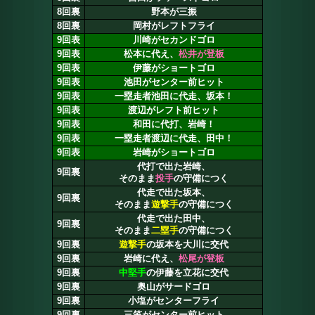
8回裏
野本が三振
8回裏
岡村がレフトフライ
9回表
川崎がセカンドゴロ
9回表
松本に代え、
松井が登板
9回表
伊藤がショートゴロ
9回表
池田がセンター前ヒット
9回表
一塁走者池田に代走、坂本！
9回表
渡辺がレフト前ヒット
9回表
和田に代打、岩崎！
9回表
一塁走者渡辺に代走、田中！
9回表
岩崎がショートゴロ
代打で出た岩崎、
9回裏
そのまま
投手
の守備につく
代走で出た坂本、
9回裏
そのまま
遊撃手
の守備につく
代走で出た田中、
9回裏
そのまま
二塁手
の守備につく
9回裏
遊撃手
の坂本を大川に交代
9回裏
岩崎に代え、
松尾が登板
9回裏
中堅手
の伊藤を立花に交代
9回裏
奥山がサードゴロ
9回裏
小塩がセンターフライ
9回裏
三笠がセンター前ヒット