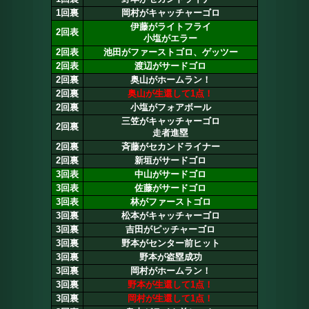
1回裏
岡村がキャッチャーゴロ
伊藤がライトフライ
2回表
小塩がエラー
2回表
池田がファーストゴロ、ゲッツー
2回表
渡辺がサードゴロ
2回裏
奥山がホームラン！
2回裏
奥山が生還して1点！
2回裏
小塩がフォアボール
三笠がキャッチャーゴロ
2回裏
走者進塁
2回裏
斉藤がセカンドライナー
2回裏
新垣がサードゴロ
3回表
中山がサードゴロ
3回表
佐藤がサードゴロ
3回表
林がファーストゴロ
3回裏
松本がキャッチャーゴロ
3回裏
吉田がピッチャーゴロ
3回裏
野本がセンター前ヒット
3回裏
野本が盗塁成功
3回裏
岡村がホームラン！
3回裏
野本が生還して1点！
3回裏
岡村が生還して1点！