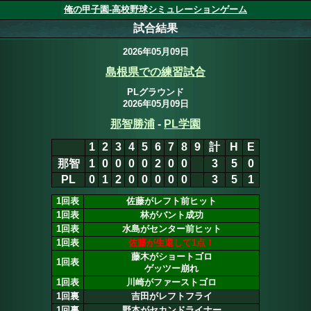
俺の甲子園-高校野球シミュレーションゲーム
試合結果
2026年05月09日
島根県での練習試合
PLグラウンド
2026年05月09日
那智勝浦
3
-
4
PL学園
1
2
3
4
5
6
7
8
9
計
H
E
那智
1
0
0
0
0
2
0
0
0
3
7
1
PL
0
1
2
0
0
0
0
0
1x
4
7
1
1回表
佐藤がレフト前ヒット
1回表
林がバント成功
1回表
水島がセンター前ヒット
1回表
佐藤が生還して1点！
藤木がショートゴロ
1回表
ゲッツー崩れ
1回表
川崎がファーストゴロ
1回裏
吉田がレフトフライ
1回裏
野本がセカンドライナー