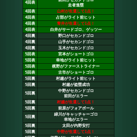
4回表
走者進塁
4回表
山村が生還して1点！
4回表
占部がライト前ヒット
4回表
青井が生還して1点！
4回表
白井がサードゴロ、ゲッツー
4回裏
野口がセカンドゴロ
4回裏
山手がセカンドゴロ
4回裏
玉木がセカンドゴロ
5回表
宮本がショートゴロ
5回表
幸地がライト前ヒット
5回表
梶野がファーストライナー
5回表
古市がショートゴロ
5回裏
村越がライト前ヒット
5回裏
村越が盗塁成功
中野がセカンドゴロ
5回裏
前田がエラー
5回裏
村越が生還して1点！
5回裏
前原がフォアボール
緑川がキャッチャーゴロ
5回裏
幸地がエラー
5回裏
太田が内野安打
5回裏
中野が生還して1点！