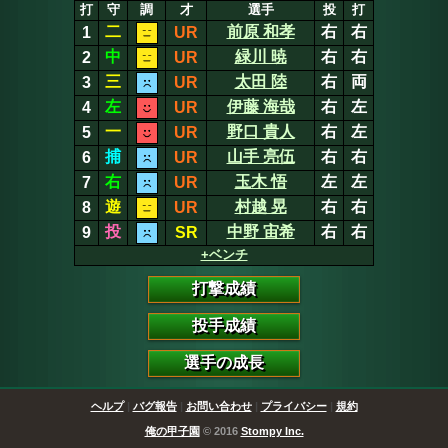
打
守
調
才
選手
投
打
二
前原 和孝
右
右
1
UR
中
緑川 暁
右
右
2
UR
三
太田 陸
右
両
3
UR
左
伊藤 海哉
右
左
4
UR
一
野口 貴人
右
左
5
UR
捕
山手 亮伍
右
右
6
UR
右
玉木 悟
左
左
7
UR
遊
村越 晃
右
右
8
UR
投
中野 宙希
右
右
9
SR
+ベンチ
打撃成績
投手成績
選手の成長
ヘルプ
|
バグ報告
|
お問い合わせ
|
プライバシー
|
規約
俺の甲子園
© 2016
Stompy Inc.