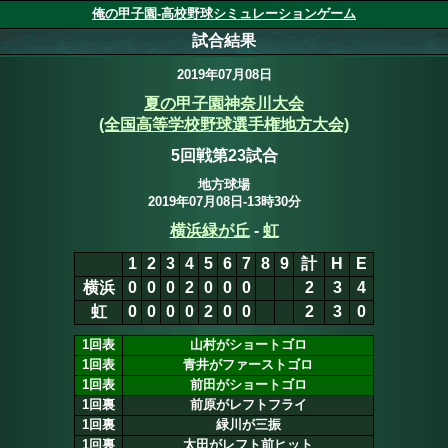
俺の甲子園-高校野球シミュレーションゲーム
試合結果
2019年07月08日
夏の甲子園神奈川大会
(全国高等学校野球選手権地方大会)
5回戦第23試合
地方球場
2019年07月08日-13時30分
横浜緑が丘
-
虹
1
2
3
4
5
6
7
8
9
計
H
E
横浜
0
0
0
2
0
0
0
3
5
6
6
虹
0
0
0
0
2
0
0
2
4
5
0
1回表
山村がショートゴロ
1回表
青井がファーストゴロ
1回表
前田がショートゴロ
1回裏
前原がレフトフライ
1回裏
緑川が三振
1回裏
太田がレフト前ヒット