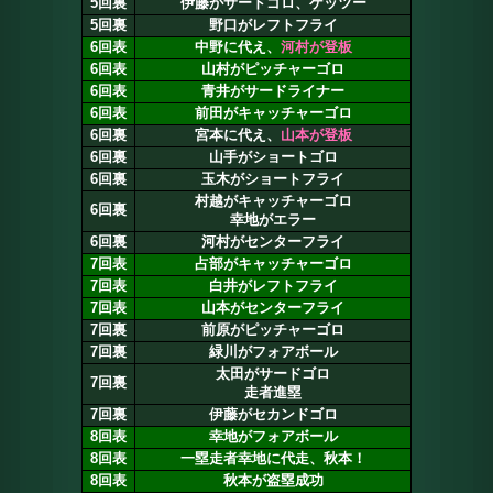
5回裏
伊藤がサードゴロ、ゲッツー
5回裏
野口がレフトフライ
6回表
中野に代え、
河村が登板
6回表
山村がピッチャーゴロ
6回表
青井がサードライナー
6回表
前田がキャッチャーゴロ
6回裏
宮本に代え、
山本が登板
6回裏
山手がショートゴロ
6回裏
玉木がショートフライ
村越がキャッチャーゴロ
6回裏
幸地がエラー
6回裏
河村がセンターフライ
7回表
占部がキャッチャーゴロ
7回表
白井がレフトフライ
7回表
山本がセンターフライ
7回裏
前原がピッチャーゴロ
7回裏
緑川がフォアボール
太田がサードゴロ
7回裏
走者進塁
7回裏
伊藤がセカンドゴロ
8回表
幸地がフォアボール
8回表
一塁走者幸地に代走、秋本！
8回表
秋本が盗塁成功