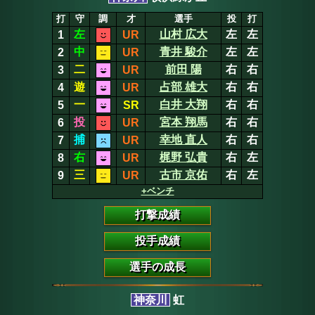
打
守
調
才
選手
投
打
左
山村 広大
左
左
1
UR
中
青井 駿介
左
左
2
UR
二
前田 陽
右
右
3
UR
遊
占部 雄大
右
右
4
UR
一
白井 大翔
右
右
5
SR
投
宮本 翔馬
右
右
6
UR
捕
幸地 直人
右
右
7
UR
右
梶野 弘貴
右
左
8
UR
三
古市 京佑
右
左
9
UR
+ベンチ
打撃成績
投手成績
選手の成長
神奈川
虹