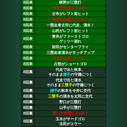
8回表
梶野が三塁打
8回表
秋本が生還して1点！
8回表
古市がレフト前ヒット
8回表
梶野が生還して1点！
8回表
一塁走者古市に代走、清水！
8回表
山村がレフト前ヒット
青井がファーストゴロ
8回表
ゲッツー崩れ
8回表
前田がセンターフライ
8回表
三塁走者清水がタッチアップ
8回表
清水が生還して1点！
8回表
占部がショートゴロ
代走で出た秋本、
8回裏
そのまま
捕手
の守備につく
代走で出た清水、
8回裏
そのまま
三塁手
の守備につく
8回裏
捕手
の秋本を今井に交代
8回裏
三塁手
の清水を太田に交代
8回裏
野口が三塁打
8回裏
山手が三塁打
8回裏
野口が生還して1点！
玉木がサードゴロ
8回裏
太田がエラー