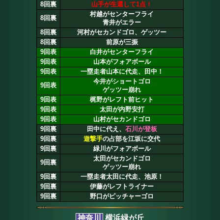
8回裏
山手が生還して1点！
村越がセンターフライ
8回裏
青井がエラー
8回裏
河村がセカンドゴロ、ゲッツー
8回裏
前原が三振
9回表
白井がセンターフライ
9回表
山本がフォアボール
9回表
一塁走者山本に代走、田中！
今井がショートゴロ
9回表
ゲッツー崩れ
9回表
梶野がレフト前ヒット
9回表
太田が内野安打
9回表
山村がセカンドゴロ
9回裏
田中に代え、
石川が登板
9回裏
遊撃手
の占部を江坂に交代
9回裏
緑川がフォアボール
太田がセカンドゴロ
9回裏
ゲッツー崩れ
9回裏
一塁走者太田に代走、池原！
9回裏
伊藤がレフトライナー
9回裏
野口がピッチャーゴロ
神奈川
横浜緑が丘