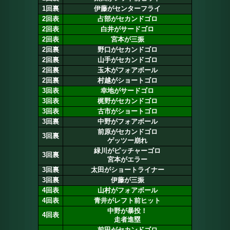
1回裏
伊藤がセンターフライ
2回表
占部がセカンドゴロ
2回表
白井がサードゴロ
2回表
宮本が三振
2回裏
野口がセカンドゴロ
2回裏
山手がセカンドゴロ
2回裏
玉木がフォアボール
2回裏
村越がショートゴロ
3回表
幸地がサードゴロ
3回表
梶野がセカンドゴロ
3回表
古市がショートゴロ
3回裏
中野がフォアボール
前原がセカンドゴロ
3回裏
ゲッツー崩れ
緑川がピッチャーゴロ
3回裏
宮本がエラー
3回裏
太田がショートライナー
3回裏
伊藤が三振
4回表
山村がフォアボール
4回表
青井がレフト前ヒット
中野が暴投！
4回表
走者進塁
前田がセカンドゴロ