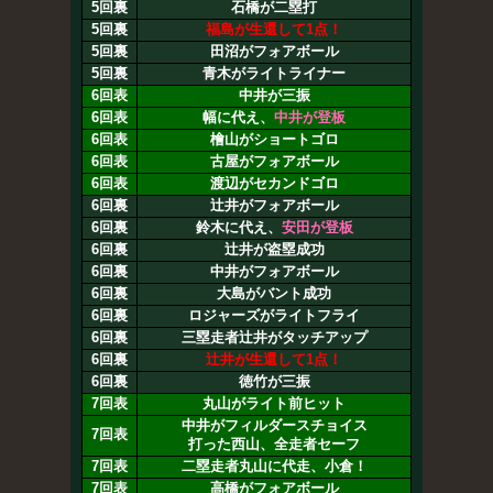
5回裏
石橋が二塁打
5回裏
福島が生還して1点！
5回裏
田沼がフォアボール
5回裏
青木がライトライナー
6回表
中井が三振
6回表
幅に代え、
中井が登板
6回表
檜山がショートゴロ
6回表
古屋がフォアボール
6回表
渡辺がセカンドゴロ
6回裏
辻井がフォアボール
6回裏
鈴木に代え、
安田が登板
6回裏
辻井が盗塁成功
6回裏
中井がフォアボール
6回裏
大島がバント成功
6回裏
ロジャーズがライトフライ
6回裏
三塁走者辻井がタッチアップ
6回裏
辻井が生還して1点！
6回裏
徳竹が三振
7回表
丸山がライト前ヒット
中井がフィルダースチョイス
7回表
打った西山、全走者セーフ
7回表
二塁走者丸山に代走、小倉！
7回表
高橋がフォアボール