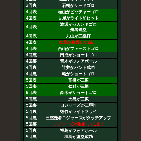
3回裏
石橋がサードゴロ
4回表
檜山がピッチャーゴロ
4回表
古屋がライト前ヒット
渡辺がセカンドゴロ
4回表
走者進塁
4回表
丸山が三塁打
4回表
古屋が生還して1点！
4回表
西山がファーストゴロ
4回裏
田沼がショートゴロ
4回裏
青木がフォアボール
4回裏
辻井がバント成功
4回裏
幅がショートゴロ
5回表
高橋が三振
5回表
仁科が三振
5回表
鈴木がショートゴロ
5回裏
大島が三振
5回裏
ロジャーズが三塁打
5回裏
徳竹がライトフライ
5回裏
三塁走者ロジャーズがタッチアップ
5回裏
ロジャーズが生還して1点！
5回裏
福島がフォアボール
5回裏
福島が盗塁成功