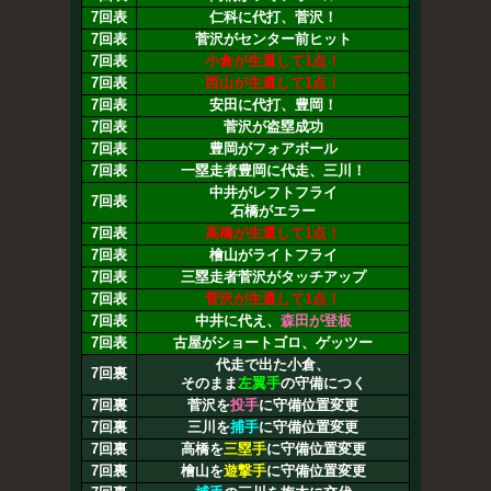
7回表
仁科に代打、菅沢！
7回表
菅沢がセンター前ヒット
7回表
小倉が生還して1点！
7回表
西山が生還して1点！
7回表
安田に代打、豊岡！
7回表
菅沢が盗塁成功
7回表
豊岡がフォアボール
7回表
一塁走者豊岡に代走、三川！
中井がレフトフライ
7回表
石橋がエラー
7回表
高橋が生還して1点！
7回表
檜山がライトフライ
7回表
三塁走者菅沢がタッチアップ
7回表
菅沢が生還して1点！
7回表
中井に代え、
森田が登板
7回表
古屋がショートゴロ、ゲッツー
代走で出た小倉、
7回裏
そのまま
左翼手
の守備につく
7回裏
菅沢を
投手
に守備位置変更
7回裏
三川を
捕手
に守備位置変更
7回裏
高橋を
三塁手
に守備位置変更
7回裏
檜山を
遊撃手
に守備位置変更