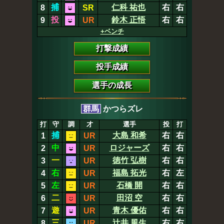
捕
仁科 祐也
右
右
8
SR
投
鈴木 正悟
右
右
9
UR
+ベンチ
打撃成績
投手成績
選手の成長
群馬
かつらズレ
打
守
調
才
選手
投
打
捕
大島 和希
右
右
1
UR
中
ロジャーズ
右
右
2
UR
一
徳竹 弘樹
右
右
3
UR
右
福島 拓光
右
左
4
UR
左
石橋 開
右
右
5
UR
二
田沼 空
右
右
6
UR
遊
青木 優佑
右
右
7
UR
三
辻井 風生
右
右
8
UR