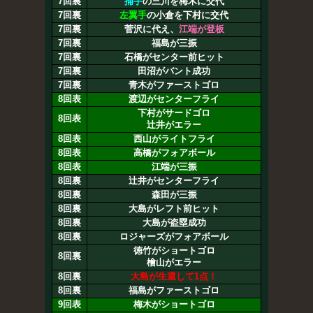
7回裏
捕手
の三川を梅木に交代
7回裏
左翼手
の小倉を下村に交代
7回裏
菅沢に代え、
江端が登板
7回裏
福島が三振
7回裏
石橋がセンター前ヒット
7回裏
田沼がバント成功
7回裏
青木がファーストゴロ
8回表
渡辺がセンターフライ
下村がサードゴロ
8回表
辻井がエラー
8回表
西山がライトフライ
8回表
高橋がフォアボール
8回表
江端が三振
8回裏
辻井がセンターフライ
8回裏
森田が三振
8回裏
大島がレフト前ヒット
8回裏
大島が盗塁成功
8回裏
ロジャーズがフォアボール
徳竹がショートゴロ
8回裏
檜山がエラー
8回裏
大島が生還して1点！
8回裏
福島がファーストゴロ
9回表
梅木がショートゴロ