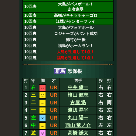
大島がパスボール！
10回表
走者進塁
10回表
高橋がキャッチャーゴロ
10回表
江端がセンターフライ
10回裏
大島がフォアボール
10回裏
ロジャーズがバント成功
10回裏
徳竹が三振
10回裏
福島がホームラン！
10回裏
大島が生還して1点！
10回裏
福島が生還して1点！
群馬
黒保根
打
守
調
才
選手
投
打
右
中井 優一
右
右
1
UR
三
檜山 健志
右
右
2
UR
二
古屋 迅
右
両
3
UR
一
渡辺 昇平
右
左
4
UR
左
丸山 陽一
右
右
5
UR
中
西山 竜ノ介
左
左
6
UR
遊
高橋 謙太
右
右
7
UR