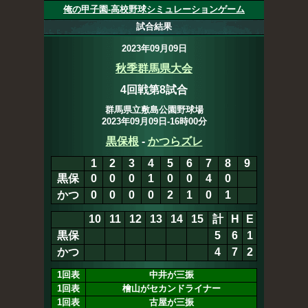
俺の甲子園-高校野球シミュレーションゲーム
試合結果
2023年09月09日
秋季群馬県大会
4回戦第8試合
群馬県立敷島公園野球場
2023年09月09日-16時00分
黒保根
-
かつらズレ
1
2
3
4
5
6
7
8
9
黒保
0
0
0
1
0
0
4
0
0
かつ
0
0
0
0
2
1
0
1
10
11
12
13
14
15
計
H
E
黒保
5
6
1
かつ
4
7
3
1回表
中井が三振
1回表
檜山がセカンドライナー
1回表
古屋が三振