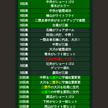
中井がショートゴロ
9回表
青木がエラー
9回表
中井が盗塁成功
9回表
檜山がライトフライ
9回表
二塁走者中井がタッチアップで進塁
9回表
古屋が三振
9回裏
石橋がフォアボール
9回裏
田沼に代打、中野！
9回裏
一塁走者石橋に代走、大川！
9回裏
中野が三振
9回裏
大川が盗塁成功
9回裏
青木がレフト前ヒット
9回裏
大川が生還して1点！
辻井がショートゴロ
9回裏
ゲッツー崩れ
9回裏
森田が三振
10回表
中野を
左翼手
に守備位置変更
10回表
大川を
二塁手
に守備位置変更
10回表
二塁手
の大川を松尾に交代
10回表
左翼手
の中野を栗田に交代
10回表
渡辺がショートゴロ
10回表
下村がセンター前ヒット
10回表
西山がライト前ヒット