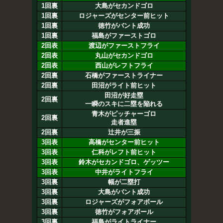
1回裏
大島がセカンドゴロ
1回裏
ロジャーズがセンター前ヒット
1回裏
徳竹がバント成功
1回裏
福島がファーストゴロ
2回表
渡辺がファーストフライ
2回表
丸山がセカンドゴロ
2回表
西山がレフトフライ
2回裏
石橋がファーストライナー
2回裏
田沼がライト前ヒット
田沼が好走塁
2回裏
一瞬のスキに二塁を陥れる
青木がピッチャーゴロ
2回裏
走者進塁
2回裏
辻井が三振
3回表
高橋がセンター前ヒット
3回表
仁科がレフト前ヒット
3回表
鈴木がセカンドゴロ、ゲッツー
3回表
中井がライトフライ
3回裏
幅が二塁打
3回裏
大島がバント成功
3回裏
ロジャーズがフォアボール
3回裏
徳竹がフォアボール
3回裏
福島がライトライナー