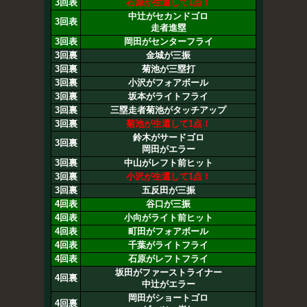
3回表
石原が生還して1点！
中辻がセカンドゴロ
3回表
走者進塁
3回表
岡田がセンターフライ
3回裏
金城が三振
3回裏
菊池が三塁打
3回裏
小沢がフォアボール
3回裏
坂本がライトフライ
3回裏
三塁走者菊池がタッチアップ
3回裏
菊池が生還して1点！
鈴木がサードゴロ
3回裏
岡田がエラー
3回裏
中山がレフト前ヒット
3回裏
小沢が生還して1点！
3回裏
五反田が三振
4回表
谷口が三振
4回表
小向がライト前ヒット
4回表
町田がフォアボール
4回表
千葉がライトフライ
4回表
石原がレフトフライ
坂田がファーストライナー
4回裏
中辻がエラー
岡田がショートゴロ
4回裏