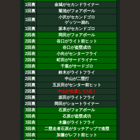
1回裏
金城がセカンドライナー
1回裏
菊池がフォアボール
小沢がセカンドゴロ
1回裏
ゲッツー崩れ
1回裏
坂本がセカンドゴロ
2回表
岡田がフォアボール
2回表
谷口がライト前ヒット
2回表
谷口が盗塁成功
2回表
小向がセンターフライ
2回表
町田がサードライナー
2回表
千葉がサードゴロ
2回裏
鈴木がライトフライ
2回裏
中山が二塁打
2回裏
五反田がセンター前ヒット
2回裏
中山が生還して1点！
2回裏
坂田がライトフライ
2回裏
岡田がショートライナー
3回表
石原がフォアボール
3回表
石原が盗塁成功
3回表
木藤がライトフライ
3回表
二塁走者石原がタッチアップで進塁
3回表
加藤がレフト前ヒット