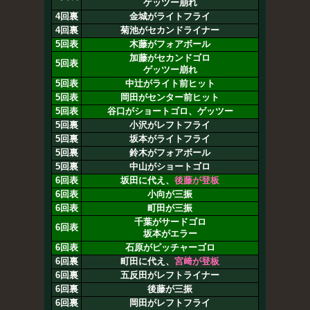
ゲッツー崩れ
4回裏
金城がライトフライ
4回裏
菊池がセカンドライナー
5回表
木藤がフォアボール
加藤がセカンドゴロ
5回表
ゲッツー崩れ
5回表
中辻がライト前ヒット
5回表
岡田がセンター前ヒット
5回表
谷口がショートゴロ、ゲッツー
5回裏
小沢がレフトフライ
5回裏
坂本がライトフライ
5回裏
鈴木がフォアボール
5回裏
中山がショートゴロ
6回表
坂田に代え、
後藤が登板
6回表
小向が三振
6回表
町田が三振
千葉がサードゴロ
6回表
坂本がエラー
6回表
石原がピッチャーゴロ
6回裏
町田に代え、
宮﨑が登板
6回裏
五反田がレフトライナー
6回裏
後藤が三振
6回裏
岡田がレフトフライ