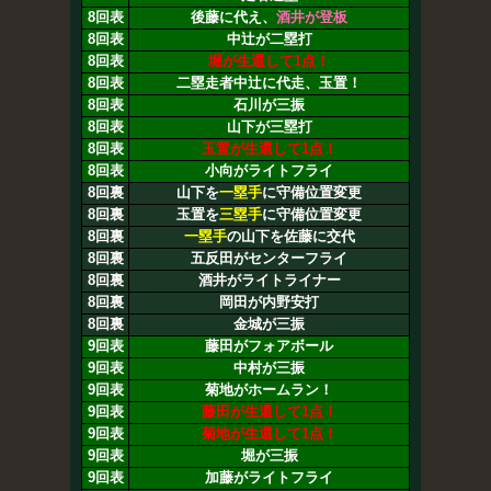
8回表
後藤に代え、
酒井が登板
8回表
中辻が二塁打
8回表
堀が生還して1点！
8回表
二塁走者中辻に代走、玉置！
8回表
石川が三振
8回表
山下が三塁打
8回表
玉置が生還して1点！
8回表
小向がライトフライ
8回裏
山下を
一塁手
に守備位置変更
8回裏
玉置を
三塁手
に守備位置変更
8回裏
一塁手
の山下を佐藤に交代
8回裏
五反田がセンターフライ
8回裏
酒井がライトライナー
8回裏
岡田が内野安打
8回裏
金城が三振
9回表
藤田がフォアボール
9回表
中村が三振
9回表
菊地がホームラン！
9回表
藤田が生還して1点！
9回表
菊地が生還して1点！
9回表
堀が三振
9回表
加藤がライトフライ