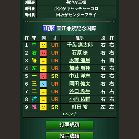
9回裏
菊池が三振
9回裏
小沢がキャッチャーゴロ
9回裏
田坂がセンターフライ
山形
直江兼続記念国際
打
守
調
才
選手
投
打
中
千葉 凛太郎
右
右
1
UR
右
石原 瞭
右
右
2
UR
遊
木藤 海星
右
両
3
UR
左
加藤 海翔
右
右
4
UR
一
中辻 洋志
右
右
5
SR
三
岡田 健太
右
右
6
UR
二
谷口 希生
右
右
7
UR
捕
小向 佑輔
右
右
8
UR
投
町田 裕
左
左
9
SR
+ベンチ
打撃成績
投手成績