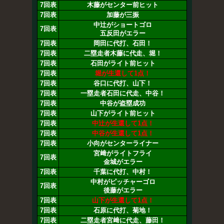
7回表
木藤がセンター前ヒット
7回表
加藤が三振
中辻がショートゴロ
7回表
五反田がエラー
7回表
岡田に代打、石田！
7回表
二塁走者木藤に代走、堀！
7回表
石田がライト前ヒット
7回表
堀が生還して1点！
7回表
谷口に代打、山下！
7回表
一塁走者石田に代走、中谷！
7回表
中谷が盗塁成功
7回表
山下がライト前ヒット
7回表
中辻が生還して1点！
7回表
中谷が生還して1点！
7回表
小向がセンターライナー
宮﨑がライトフライ
7回表
金城がエラー
7回表
千葉に代打、中村！
中村がピッチャーゴロ
7回表
後藤がエラー
7回表
山下が生還して1点！
7回表
石原に代打、菊地！
7回表
二塁走者宮﨑に代走、藤田！