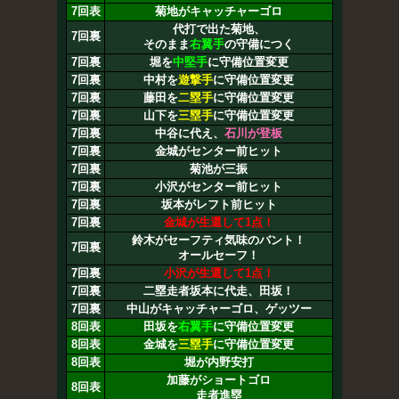
7回表
菊地がキャッチャーゴロ
代打で出た菊地、
7回裏
そのまま
右翼手
の守備につく
7回裏
堀を
中堅手
に守備位置変更
7回裏
中村を
遊撃手
に守備位置変更
7回裏
藤田を
二塁手
に守備位置変更
7回裏
山下を
三塁手
に守備位置変更
7回裏
中谷に代え、
石川が登板
7回裏
金城がセンター前ヒット
7回裏
菊池が三振
7回裏
小沢がセンター前ヒット
7回裏
坂本がレフト前ヒット
7回裏
金城が生還して1点！
鈴木がセーフティ気味のバント！
7回裏
オールセーフ！
7回裏
小沢が生還して1点！
7回裏
二塁走者坂本に代走、田坂！
7回裏
中山がキャッチャーゴロ、ゲッツー
8回表
田坂を
右翼手
に守備位置変更
8回表
金城を
三塁手
に守備位置変更
8回表
堀が内野安打
加藤がショートゴロ
8回表
走者進塁