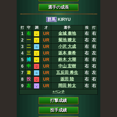
選手の成長
群馬
KIRYU
打
守
調
才
選手
投
打
右
金城 泰地
右
右
1
UR
一
菊池 瞭太
右
左
2
UR
二
小沢 大成
右
右
3
UR
三
坂本 泰希
右
左
4
UR
捕
鈴木 大瑚
右
右
5
UR
中
中山 宏樹
右
右
6
UR
遊
五反田 希生
右
左
7
UR
投
坂田 陸
右
右
8
UR
左
岡田 幹太
右
右
9
UR
+ベンチ
打撃成績
投手成績