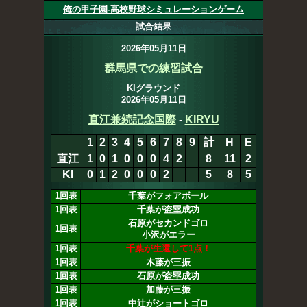
俺の甲子園-高校野球シミュレーションゲーム
試合結果
2026年05月11日
群馬県での練習試合
KIグラウンド
2026年05月11日
直江兼続記念国際
-
KIRYU
1
2
3
4
5
6
7
8
9
計
H
E
直江
1
0
1
0
0
0
4
2
8
11
2
KI
0
1
2
0
0
0
2
0
5
9
5
1回表
千葉がフォアボール
1回表
千葉が盗塁成功
石原がセカンドゴロ
1回表
小沢がエラー
1回表
千葉が生還して1点！
1回表
木藤が三振
1回表
石原が盗塁成功
1回表
加藤が三振
1回表
中辻がショートゴロ