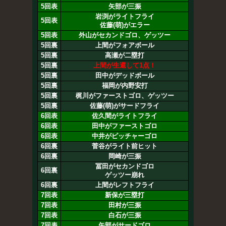
5回表
矢部が三振
岩渕がライトフライ
5回表
佐藤(萌)がエラー
5回表
外山がセカンドゴロ、ゲッツー
5回裏
上間がフォアボール
5回裏
高瀬が二塁打
5回裏
上間が生還して1点！
5回裏
田中がデッドボール
5回裏
福岡が内野安打
5回裏
梶川がファーストゴロ、ゲッツー
5回裏
佐藤(萌)がサードフライ
6回表
佐久間がライトフライ
6回表
田中がファーストゴロ
6回表
中井がピッチャーゴロ
6回裏
菅谷がライト前ヒット
6回裏
岡崎が三振
冨田がセカンドゴロ
6回裏
ゲッツー崩れ
6回裏
上間がレフトフライ
7回表
新保が三塁打
7回表
田村が三振
7回表
白石が三振
7回表
矢部がサードゴロ