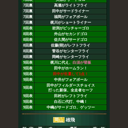
7回裏
高瀬がライトフライ
7回裏
田中がサードライナー
7回裏
福岡がフォアボール
7回裏
梶川がショートライナー
8回表
岩渕がピッチャーゴロ
8回表
外山がセカンドゴロ
8回表
佐久間がサードゴロ
8回裏
佐藤(萌)がレフトフライ
8回裏
菅谷がセンターフライ
8回裏
岡崎がセンターフライ
9回表
梶川に代え、
白須が登板
9回表
田中がホームラン！
9回表
田中が生還して1点！
9回表
中井がフォアボール
田中がフィルダースチョイス
9回表
打った新保、全走者セーフ
9回表
田村がレフトフライ
9回表
白石に代打、中嶋！
9回表
中嶋がサードゴロ、ゲッツー
岡山
雄飛