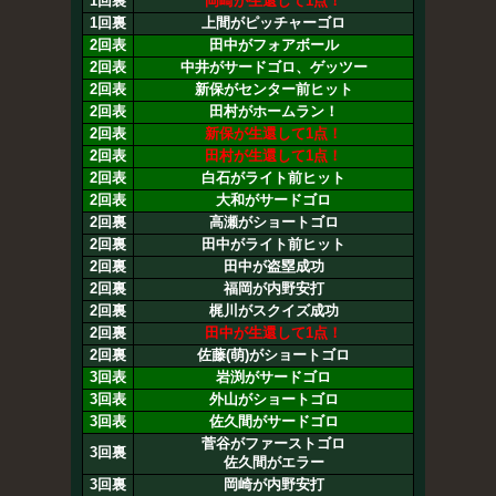
1回裏
岡崎が生還して1点！
1回裏
上間がピッチャーゴロ
2回表
田中がフォアボール
2回表
中井がサードゴロ、ゲッツー
2回表
新保がセンター前ヒット
2回表
田村がホームラン！
2回表
新保が生還して1点！
2回表
田村が生還して1点！
2回表
白石がライト前ヒット
2回表
大和がサードゴロ
2回裏
高瀬がショートゴロ
2回裏
田中がライト前ヒット
2回裏
田中が盗塁成功
2回裏
福岡が内野安打
2回裏
梶川がスクイズ成功
2回裏
田中が生還して1点！
2回裏
佐藤(萌)がショートゴロ
3回表
岩渕がサードゴロ
3回表
外山がショートゴロ
3回表
佐久間がサードゴロ
菅谷がファーストゴロ
3回裏
佐久間がエラー
3回裏
岡崎が内野安打