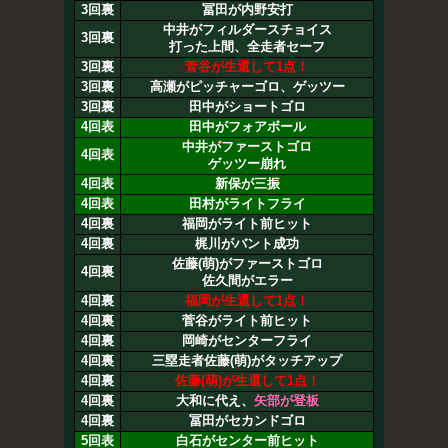
3回裏
冨田が内野安打
中井がフィルダースチョイス
3回裏
打った上間、全走者セーフ
3回裏
菅谷が生還して1点！
3回裏
高瀬がピッチャーゴロ、ゲッツー
3回裏
田中がショートゴロ
4回表
田中がフォアボール
中井がファーストゴロ
4回表
ゲッツー崩れ
4回表
新保が三振
4回表
田村がライトフライ
4回裏
福岡がライト前ヒット
4回裏
梶川がバント成功
佐藤(萌)がファーストゴロ
4回裏
佐久間がエラー
4回裏
福岡が生還して1点！
4回裏
菅谷がライト前ヒット
4回裏
岡崎がセンターフライ
4回裏
三塁走者佐藤(萌)がタッチアップ
4回裏
佐藤(萌)が生還して1点！
4回裏
大和に代え、
矢部が登板
4回裏
冨田がセカンドゴロ
5回表
白石がセンター前ヒット