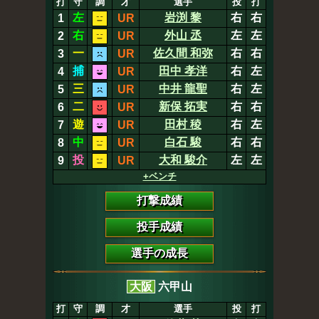
打
守
調
才
選手
投
打
左
岩渕 黎
右
右
1
UR
右
外山 丞
左
左
2
UR
一
佐久間 和弥
右
右
3
UR
捕
田中 孝洋
右
左
4
UR
三
中井 龍聖
右
左
5
UR
二
新保 拓実
右
右
6
UR
遊
田村 稜
右
左
7
UR
中
白石 駿
右
右
8
UR
投
大和 駿介
左
左
9
UR
+ベンチ
打撃成績
投手成績
選手の成長
大阪
六甲山
打
守
調
才
選手
投
打