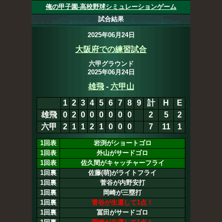
俺の甲子園-高校野球シミュレーションゲーム
試合結果
2025年06月24日
大阪府での練習試合
六甲グラウンド
2025年06月24日
雄飛
-
六甲山
1
2
3
4
5
6
7
8
9
計
H
E
雄飛
0
2
0
0
0
0
0
0
1
3
6
2
六甲
2
1
1
2
1
0
0
0
7
11
1
1回表
岩渕がショートゴロ
1回表
外山がサードゴロ
1回表
佐久間がキャッチャーフライ
1回裏
佐藤(萌)がライトフライ
1回裏
菅谷が内野安打
1回裏
岡崎が三塁打
1回裏
菅谷が生還して1点！
1回裏
冨田がサードゴロ