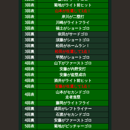
3回表
菊地がライト前ヒット
3回表
山本が生還して1点！
3回表
岸川が二塁打
3回表
川崎がライトフライ
3回表
福士がショートゴロ
3回裏
依田がサードゴロ
3回裏
須藤がショートゴロ
3回裏
松田がホームラン！
3回裏
松田が生還して1点！
3回裏
平間がショートゴロ
4回表
山下がファーストゴロ
4回表
安藤が内野安打
4回表
安藤が盗塁成功
4回表
酒井がライト前ヒット
4回表
安藤が生還して1点！
山本がセカンドゴロ
4回表
走者進塁
4回表
藤岡がライトフライ
4回裏
成田がレフトライナー
4回裏
石渡がセカンドゴロ
4回裏
安藤がファーストゴロ
5回表
菊地がピッチャーゴロ