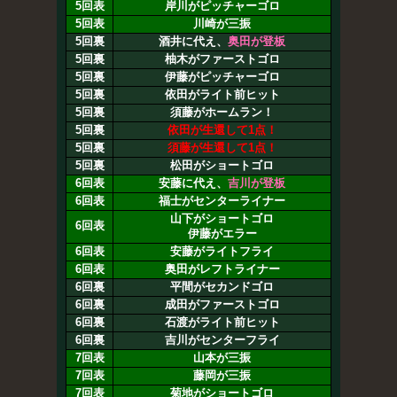
5回表
岸川がピッチャーゴロ
5回表
川崎が三振
5回裏
酒井に代え、
奥田が登板
5回裏
柚木がファーストゴロ
5回裏
伊藤がピッチャーゴロ
5回裏
依田がライト前ヒット
5回裏
須藤がホームラン！
5回裏
依田が生還して1点！
5回裏
須藤が生還して1点！
5回裏
松田がショートゴロ
6回表
安藤に代え、
吉川が登板
6回表
福士がセンターライナー
山下がショートゴロ
6回表
伊藤がエラー
6回表
安藤がライトフライ
6回表
奥田がレフトライナー
6回裏
平間がセカンドゴロ
6回裏
成田がファーストゴロ
6回裏
石渡がライト前ヒット
6回裏
吉川がセンターフライ
7回表
山本が三振
7回表
藤岡が三振
7回表
菊地がショートゴロ