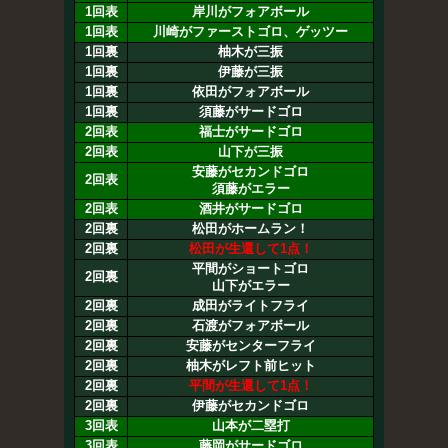
1回表
岸川がフォアボール
1回表
川崎がファーストゴロ、ゲッツー
1回裏
柚木が三振
1回裏
伊藤が三振
1回裏
依田がフォアボール
1回裏
須藤がサードゴロ
2回表
福士がサードゴロ
2回表
山下が三振
安藤がセカンドゴロ
2回表
須藤がエラー
2回表
酒井がサードゴロ
2回裏
松田がホームラン！
2回裏
松田が生還して1点！
平間がショートゴロ
2回裏
山下がエラー
2回裏
成田がライトフライ
2回裏
石渡がフォアボール
2回裏
安藤がセンターフライ
2回裏
柚木がレフト前ヒット
2回裏
平間が生還して1点！
2回裏
伊藤がセカンドゴロ
3回表
山本が二塁打
3回表
藤岡がサードゴロ