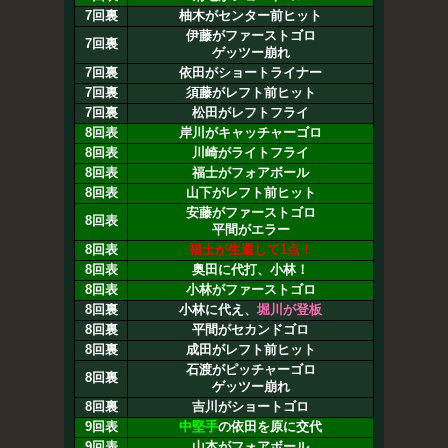
7回裏
柚木がセンター前ヒット
伊藤がファーストゴロ
7回裏
ゲッツー崩れ
7回裏
依田がショートライナー
7回裏
須藤がレフト前ヒット
7回裏
松田がレフトフライ
8回表
岸川がキャッチャーゴロ
8回表
川崎がライトフライ
8回表
福士がフォアボール
8回表
山下がレフト前ヒット
安藤がファーストゴロ
8回表
平間がエラー
8回表
福士が生還して1点！
8回表
奥田に代打、小林！
8回表
小林がファーストゴロ
8回裏
小林に代え、
堀川が登板
8回裏
平間がセカンドゴロ
8回裏
成田がレフト前ヒット
石渡がピッチャーゴロ
8回裏
ゲッツー崩れ
8回裏
吉川がショートゴロ
9回表
中堅手
の依田を原に交代
9回表
山本がフォアボール