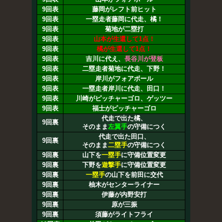
9回表
藤岡がレフト前ヒット
9回表
一塁走者藤岡に代走、橘！
9回表
菊地が二塁打
9回表
山本が生還して1点！
9回表
橘が生還して1点！
9回表
吉川に代え、
長谷川が登板
9回表
二塁走者菊地に代走、下野！
9回表
岸川がフォアボール
9回表
一塁走者岸川に代走、田口！
9回表
川崎がピッチャーゴロ、ゲッツー
9回表
福士がピッチャーゴロ
代走で出た橘、
9回裏
そのまま
左翼手
の守備につく
代走で出た田口、
9回裏
そのまま
二塁手
の守備につく
9回裏
山下を
一塁手
に守備位置変更
9回裏
下野を
遊撃手
に守備位置変更
9回裏
一塁手
の山下を前田に交代
9回裏
柚木がセンターライナー
9回裏
伊藤が内野安打
9回裏
原が三振
9回裏
須藤がライトフライ