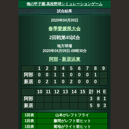
俺の甲子園-高校野球シミュレーションゲーム
試合結果
2020年04月09日
春季愛媛県大会
2回戦第45試合
地方球場
2020年04月09日-08時30分
阿部
-
新居浜東
1
2
3
4
5
6
7
8
9
阿部
0
0
1
1
0
0
0
1
2
新居
0
2
1
0
2
0
0
0
10
11
12
13
14
15
計
H
E
阿部
5
10
1
新居
5
9
3
1回表
山本がレフトフライ
1回表
藤岡がレフト前ヒット
1回表
菊地がライト前ヒット