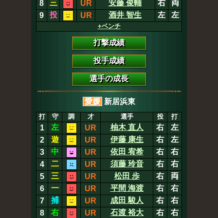
三
安藤 俊輔
右
両
8
UR
投
酒井 智生
左
左
9
UR
+ベンチ
打撃成績
投手成績
選手の成長
愛媛
新居浜東
打
守
調
才
選手
投
打
左
柚木 直人
右
左
1
UR
遊
伊藤 康生
右
左
2
UR
中
依田 宥希
右
右
3
UR
二
須藤 玲音
右
右
4
UR
三
松田 歩
右
両
5
UR
一
平間 海渡
右
右
6
UR
捕
成田 駿人
右
右
7
UR
右
石渡 裕大
右
右
8
UR