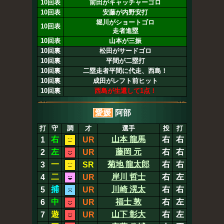
10回表
前田がキャッチャーゴロ
10回表
安藤が内野安打
堀川がショートゴロ
10回表
走者進塁
10回表
山本が三振
10回裏
松田がサードゴロ
10回裏
平間が二塁打
10回裏
二塁走者平間に代走、西島！
10回裏
成田がレフト前ヒット
10回裏
西島が生還して1点！
愛媛
阿部
打
守
調
才
選手
投
打
右
山本 龍馬
右
右
1
UR
左
藤岡 元
右
右
2
UR
一
菊地 龍太郎
右
右
3
SR
二
岸川 哲士
右
左
4
UR
捕
川崎 滉太
右
右
5
UR
中
福士 敦
右
左
6
UR
遊
山下 彰大
右
左
7
UR