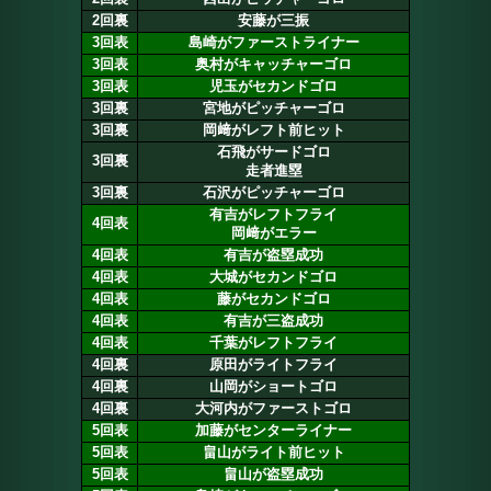
2回裏
安藤が三振
3回表
島崎がファーストライナー
3回表
奥村がキャッチャーゴロ
3回表
児玉がセカンドゴロ
3回裏
宮地がピッチャーゴロ
3回裏
岡﨑がレフト前ヒット
石飛がサードゴロ
3回裏
走者進塁
3回裏
石沢がピッチャーゴロ
有吉がレフトフライ
4回表
岡﨑がエラー
4回表
有吉が盗塁成功
4回表
大城がセカンドゴロ
4回表
藤がセカンドゴロ
4回表
有吉が三盗成功
4回表
千葉がレフトフライ
4回裏
原田がライトフライ
4回裏
山岡がショートゴロ
4回裏
大河内がファーストゴロ
5回表
加藤がセンターライナー
5回表
畠山がライト前ヒット
5回表
畠山が盗塁成功