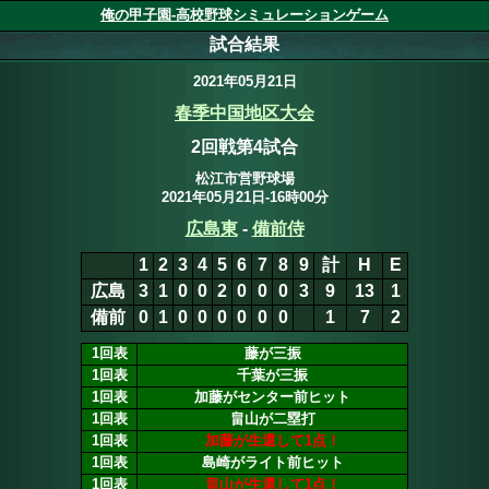
俺の甲子園-高校野球シミュレーションゲーム
試合結果
2021年05月21日
春季中国地区大会
2回戦第4試合
松江市営野球場
2021年05月21日-16時00分
広島東
9
-
1
備前侍
1
2
3
4
5
6
7
8
9
計
H
E
広島
3
1
0
0
2
0
0
0
3
9
13
1
備前
0
1
0
0
0
0
0
0
0
1
7
2
1回表
藤が三振
1回表
千葉が三振
1回表
加藤がセンター前ヒット
1回表
畠山が二塁打
1回表
加藤が生還して1点！
1回表
島崎がライト前ヒット
1回表
畠山が生還して1点！