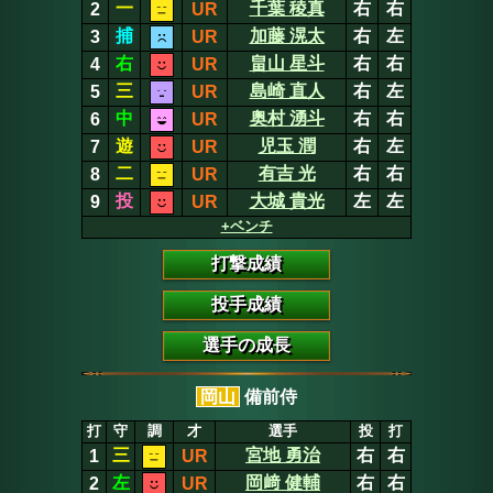
一
千葉 稜真
右
右
2
UR
捕
加藤 滉太
右
左
3
UR
右
畠山 星斗
右
右
4
UR
三
島崎 直人
右
左
5
UR
中
奥村 湧斗
右
右
6
UR
遊
児玉 潤
右
左
7
UR
二
有吉 光
右
右
8
UR
投
大城 貴光
左
左
9
UR
+ベンチ
打撃成績
投手成績
選手の成長
岡山
備前侍
打
守
調
才
選手
投
打
三
宮地 勇治
右
右
1
UR
左
岡﨑 健輔
右
右
2
UR