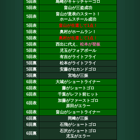
5回表
島崎がキャッチャーゴロ
5回表
畠山が三盗成功
畠山が意表のスタート！
5回表
ホームスチール成功
5回表
畠山が生還して1点！
5回表
奥村がホームラン！
5回表
奥村が生還して1点！
5回表
西出に代え、
松本が登板
5回表
児玉がフォアボール
5回表
有吉がライトフライ
5回裏
松本がライトフライ
5回裏
安藤がセカンドゴロ
5回裏
宮地が三振
6回表
大城がショートライナー
6回表
藤がショートゴロ
6回表
千葉がレフト前ヒット
加藤がファーストゴロ
6回表
原田がエラー
6回表
畠山がショートライナー
6回裏
岡﨑が三振
6回裏
石飛がショートゴロ
石沢がショートゴロ
6回裏
児玉がエラー