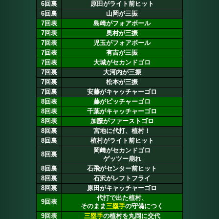
6回裏
原田がライト前ヒット
6回裏
山岡が三振
7回表
島崎がフォアボール
7回表
奥村が三振
7回表
児玉がフォアボール
7回表
有吉が三振
7回表
大城がセカンドゴロ
7回裏
大河内が三振
7回裏
松本が三振
7回裏
安藤がキャッチャーゴロ
8回表
藤がピッチャーゴロ
8回表
千葉がキャッチャーゴロ
8回表
加藤がファーストゴロ
8回裏
宮地に代打、植村！
8回裏
植村がライト前ヒット
岡﨑がセカンドゴロ
8回裏
ゲッツー崩れ
8回裏
石飛がセンター前ヒット
8回裏
石沢がレフトフライ
8回裏
原田がキャッチャーゴロ
代打で出た植村、
9回表
そのまま
三塁手
の守備につく
9回表
三塁手
の植村を丸岡に交代