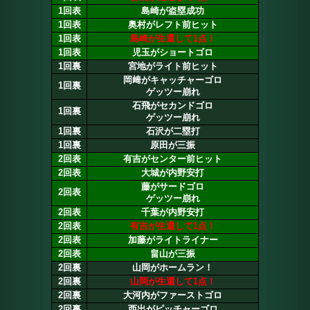
1回表
島崎が盗塁成功
1回表
奥村がレフト前ヒット
1回表
島崎が生還して1点！
1回表
児玉がショートゴロ
1回裏
宮地がライト前ヒット
岡﨑がキャッチャーゴロ
1回裏
ゲッツー崩れ
石飛がセカンドゴロ
1回裏
ゲッツー崩れ
1回裏
石沢が二塁打
1回裏
原田が三振
2回表
有吉がセンター前ヒット
2回表
大城が内野安打
藤がサードゴロ
2回表
ゲッツー崩れ
2回表
千葉が内野安打
2回表
有吉が生還して1点！
2回表
加藤がライトライナー
2回表
畠山が三振
2回裏
山岡がホームラン！
2回裏
山岡が生還して1点！
2回裏
大河内がファーストゴロ
2回裏
西出がピッチャーゴロ