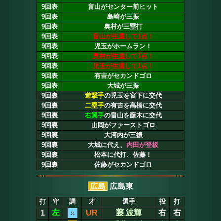
9回表
畠山がセンター前ヒット
9回表
島崎が三振
9回表
奥村が三塁打
9回表
畠山が生還して1点！
9回表
児玉がホームラン！
9回表
奥村が生還して1点！
9回表
児玉が生還して1点！
9回表
有吉がセカンドゴロ
9回表
大城が三振
9回裏
遊撃手
の児玉を宮下に交代
9回裏
二塁手
の有吉を高橋に交代
9回裏
右翼手
の畠山を藤木に交代
9回裏
山岡がファーストゴロ
9回裏
大河内が三振
9回裏
大城に代え、
内田が登板
9回裏
松本に代打、佐藤！
9回裏
佐藤がセカンドゴロ
広島
広島東
打
守
調
才
選手
投
打
左
藤 波輝
右
右
1
UR