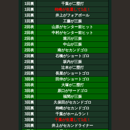
1回裏
千葉が二塁打
1回裏
柿崎が生還して1点！
1回裏
井上がフォアボール
1回裏
工藤が三振
2回表
山原がセンター前ヒット
2回表
中村がセンター前ヒット
2回表
堀川が三振
2回表
中山が三振
2回表
南がセカンドゴロ
2回裏
石橋がショートゴロ
2回裏
坂内が三振
2回裏
辻本が二塁打
2回裏
長屋がショートゴロ
3回表
田仲がショートゴロ
3回表
大塚が二塁打
3回表
原口がサードゴロ
3回表
福間が三振
3回裏
久保田がセカンドゴロ
3回裏
柿崎がセカンドゴロ
3回裏
千葉がホームラン！
3回裏
千葉が生還して1点！
3回裏
井上がセカンドライナー