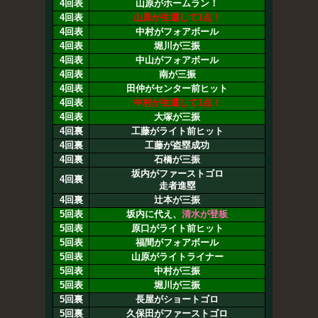
4回表
山原がホームラン！
4回表
山原が生還して1点！
4回表
中村がフォアボール
4回表
堀川が三振
4回表
中山がフォアボール
4回表
南が三振
4回表
田仲がセンター前ヒット
4回表
中村が生還して1点！
4回表
大塚が三振
4回裏
工藤がライト前ヒット
4回裏
工藤が盗塁成功
4回裏
石橋が三振
坂内がファーストゴロ
4回裏
走者進塁
4回裏
辻本が三振
5回表
坂内に代え、
清水が登板
5回表
原口がライト前ヒット
5回表
福間がフォアボール
5回表
山原がライトライナー
5回表
中村が三振
5回表
堀川が三振
5回裏
長屋がショートゴロ
5回裏
久保田がファーストゴロ