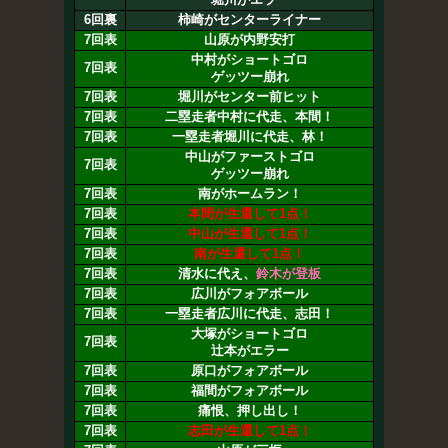
6回裏
柿崎がセンターライナー
7回表
山原が内野安打
中村がショートゴロ
7回表
ゲッツー崩れ
7回表
堀川がセンター前ヒット
7回表
二塁走者中村に代走、本間！
7回表
一塁走者堀川に代走、林！
中山がファーストゴロ
7回表
ゲッツー崩れ
7回表
南がホームラン！
7回表
本間が生還して1点！
7回表
中山が生還して1点！
7回表
南が生還して1点！
7回表
清水に代え、
鈴木が登板
7回表
広川がフォアボール
7回表
一塁走者広川に代走、志田！
大塚がショートゴロ
7回表
辻本がエラー
7回表
原口がフォアボール
7回表
福間がフォアボール
7回表
痛恨、押し出し！
7回表
志田が生還して1点！