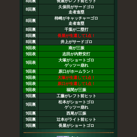
8回裏
長屋がレフト前ヒット
久保田がサードゴロ
8回裏
走者進塁
柿崎がキャッチャーゴロ
8回裏
走者進塁
8回裏
千葉が二塁打
8回裏
長屋が生還して1点！
8回裏
井上がサードゴロ
9回表
南が三振
9回表
志田が内野安打
大塚がショートゴロ
9回表
ゲッツー崩れ
9回表
原口がホームラン！
9回表
大塚が生還して1点！
9回表
原口が生還して1点！
9回表
福間が三振
9回裏
工藤がレフト前ヒット
松本がショートゴロ
9回裏
ゲッツー崩れ
9回裏
西尾が三振
9回裏
辻本がライト前ヒット
9回裏
長屋がショートゴロ