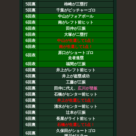
5回裏
柿崎が三塁打
5回裏
千葉がピッチャーゴロ
6回表
中山がフォアボール
6回表
南がレフト前ヒット
6回表
田仲が三振
6回表
大塚が二塁打
6回表
中山が生還して1点！
6回表
南が生還して1点！
原口がショートゴロ
6回表
走者進塁
6回表
福間が三振
6回裏
井上がレフト前ヒット
6回裏
井上が盗塁成功
6回裏
工藤が三振
6回裏
田仲に代え、
広川が登板
6回裏
石橋がセンター前ヒット
6回裏
井上が生還して1点！
6回裏
清水がセンター前ヒット
6回裏
辻本が三振
6回裏
長屋がライト前ヒット
6回裏
石橋が生還して1点！
久保田がショートゴロ
6回裏
堀川がエラー