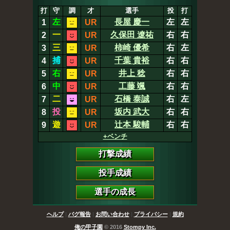
打
守
調
才
選手
投
打
左
長屋 慶一
左
左
1
UR
一
久保田 遼祐
右
右
2
UR
三
柿崎 優希
右
左
3
UR
捕
千葉 貴裕
右
右
4
UR
右
井上 稔
右
右
5
UR
中
工藤 颯
右
右
6
UR
二
石橋 泰誠
右
左
7
UR
投
坂内 武大
右
右
8
UR
遊
辻本 駿輔
右
右
9
UR
+ベンチ
打撃成績
投手成績
選手の成長
ヘルプ
|
バグ報告
|
お問い合わせ
|
プライバシー
|
規約
俺の甲子園
© 2016
Stompy Inc.