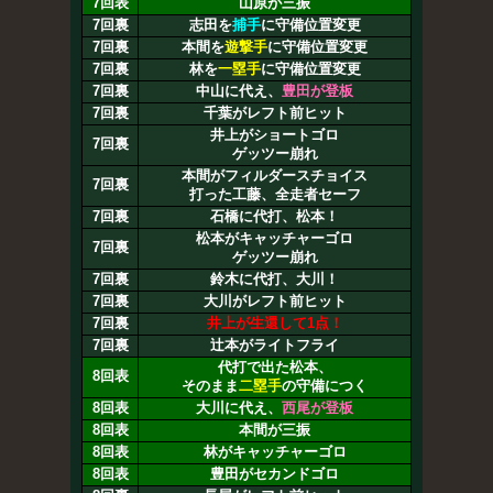
7回表
山原が三振
7回裏
志田を
捕手
に守備位置変更
7回裏
本間を
遊撃手
に守備位置変更
7回裏
林を
一塁手
に守備位置変更
7回裏
中山に代え、
豊田が登板
7回裏
千葉がレフト前ヒット
井上がショートゴロ
7回裏
ゲッツー崩れ
本間がフィルダースチョイス
7回裏
打った工藤、全走者セーフ
7回裏
石橋に代打、松本！
松本がキャッチャーゴロ
7回裏
ゲッツー崩れ
7回裏
鈴木に代打、大川！
7回裏
大川がレフト前ヒット
7回裏
井上が生還して1点！
7回裏
辻本がライトフライ
代打で出た松本、
8回表
そのまま
二塁手
の守備につく
8回表
大川に代え、
西尾が登板
8回表
本間が三振
8回表
林がキャッチャーゴロ
8回表
豊田がセカンドゴロ