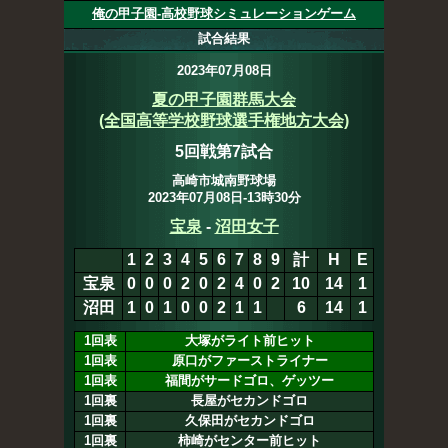
俺の甲子園-高校野球シミュレーションゲーム
試合結果
2023年07月08日
夏の甲子園群馬大会
(全国高等学校野球選手権地方大会)
5回戦第7試合
高崎市城南野球場
2023年07月08日-13時30分
宝泉
10
-
6
沼田女子
1
2
3
4
5
6
7
8
9
計
H
E
宝泉
0
0
0
2
0
2
4
0
2
10
14
1
沼田
1
0
1
0
0
2
1
1
0
6
16
1
1回表
大塚がライト前ヒット
1回表
原口がファーストライナー
1回表
福間がサードゴロ、ゲッツー
1回裏
長屋がセカンドゴロ
1回裏
久保田がセカンドゴロ
1回裏
柿崎がセンター前ヒット