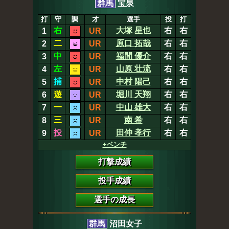
群馬
宝泉
打
守
調
才
選手
投
打
右
大塚 星也
右
右
1
UR
二
原口 拓哉
右
右
2
UR
中
福間 優介
右
右
3
UR
左
山原 壮流
右
右
4
UR
捕
中村 陽己
右
右
5
UR
遊
堀川 天翔
右
右
6
UR
一
中山 雄大
右
右
7
UR
三
南 希
右
右
8
UR
投
田仲 孝行
右
右
9
UR
+ベンチ
打撃成績
投手成績
選手の成長
群馬
沼田女子