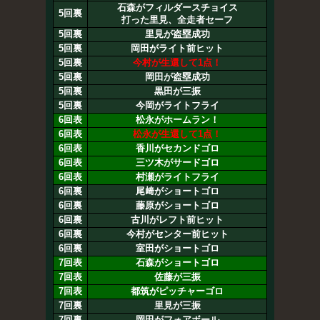
石森がフィルダースチョイス
5回裏
打った里見、全走者セーフ
5回裏
里見が盗塁成功
5回裏
岡田がライト前ヒット
5回裏
今村が生還して1点！
5回裏
岡田が盗塁成功
5回裏
黒田が三振
5回裏
今岡がライトフライ
6回表
松永がホームラン！
6回表
松永が生還して1点！
6回表
香川がセカンドゴロ
6回表
三ツ木がサードゴロ
6回表
村瀬がライトフライ
6回裏
尾﨑がショートゴロ
6回裏
藤原がショートゴロ
6回裏
古川がレフト前ヒット
6回裏
今村がセンター前ヒット
6回裏
室田がショートゴロ
7回表
石森がショートゴロ
7回表
佐藤が三振
7回表
都筑がピッチャーゴロ
7回裏
里見が三振
7回裏
岡田がフォアボール