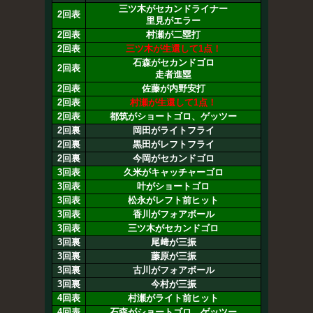
三ツ木がセカンドライナー
2回表
里見がエラー
2回表
村瀬が二塁打
2回表
三ツ木が生還して1点！
石森がセカンドゴロ
2回表
走者進塁
2回表
佐藤が内野安打
2回表
村瀬が生還して1点！
2回表
都筑がショートゴロ、ゲッツー
2回裏
岡田がライトフライ
2回裏
黒田がレフトフライ
2回裏
今岡がセカンドゴロ
3回表
久米がキャッチャーゴロ
3回表
叶がショートゴロ
3回表
松永がレフト前ヒット
3回表
香川がフォアボール
3回表
三ツ木がセカンドゴロ
3回裏
尾﨑が三振
3回裏
藤原が三振
3回裏
古川がフォアボール
3回裏
今村が三振
4回表
村瀬がライト前ヒット
4回表
石森がショートゴロ、ゲッツー