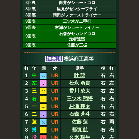
8回裏
向井がショートゴロ
8回裏
里見がセンターフライ
8回裏
岡田がファーストライナー
9回表
三ツ木が二塁打
9回表
村瀬がショートライナー
石森がセカンドゴロ
9回表
走者進塁
9回表
佐藤が三振
神奈川
横浜商工高等
打
守
調
才
選手
投
打
中
叶 諒
右
右
1
UR
左
松永 勇貴
右
左
2
UR
三
香川 凌太
右
左
3
UR
右
三ツ木 翔悟
右
右
4
UR
一
村瀬 翔太
右
右
5
UR
二
石森 蒼斗
右
右
6
UR
遊
佐藤 蓮
右
両
7
UR
捕
都筑 航
右
右
8
UR
投
久米 瑞生
左
左
9
UR