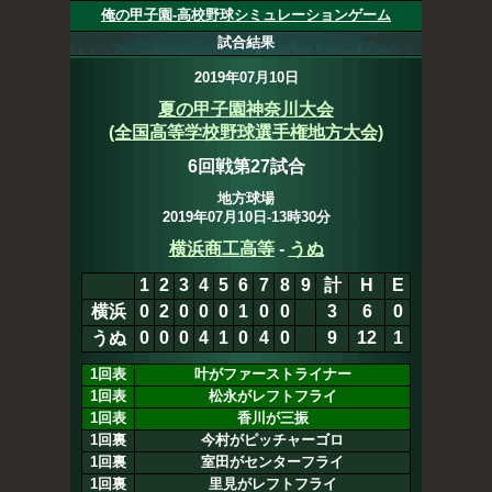
俺の甲子園-高校野球シミュレーションゲーム
試合結果
2019年07月10日
夏の甲子園神奈川大会
(全国高等学校野球選手権地方大会)
6回戦第27試合
地方球場
2019年07月10日-13時30分
横浜商工高等
-
うぬ
1
2
3
4
5
6
7
8
9
計
H
E
横浜
0
2
0
0
0
1
0
0
0
3
7
0
うぬ
0
0
0
4
1
0
4
0
9
12
1
1回表
叶がファーストライナー
1回表
松永がレフトフライ
1回表
香川が三振
1回裏
今村がピッチャーゴロ
1回裏
室田がセンターフライ
1回裏
里見がレフトフライ