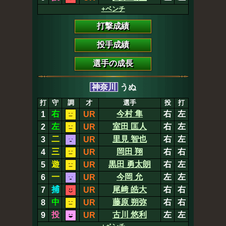
+ベンチ
打撃成績
投手成績
選手の成長
神奈川
うぬ
打
守
調
才
選手
投
打
右
今村 隼
右
左
1
UR
左
室田 匡人
右
左
2
UR
二
里見 智也
右
左
3
UR
三
岡田 翔
右
右
4
UR
遊
黒田 勇太朗
右
左
5
UR
一
今岡 允
左
左
6
UR
捕
尾﨑 皓大
右
右
7
UR
中
藤原 朔弥
右
右
8
UR
投
古川 悠利
左
左
9
UR