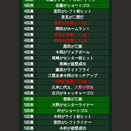
4回表
佐藤がショートゴロ
4回裏
室田がレフト前ヒット
4回裏
里見が二塁打
4回裏
室田が生還して1点！
4回裏
岡田がホームラン！
4回裏
里見が生還して1点！
4回裏
岡田が生還して1点！
4回裏
黒田が三振
4回裏
今岡がフォアボール
4回裏
尾﨑がセンター前ヒット
4回裏
尾﨑が盗塁成功
4回裏
藤原がライトフライ
4回裏
三塁走者今岡がタッチアップ
4回裏
今岡が生還して1点！
4回裏
久米に代え、
大野が登板
4回裏
古川がキャッチャーゴロ
5回表
都筑が三振
5回表
大野がセンターライナー
5回表
叶がショートゴロ
5回裏
今村がライト前ヒット
5回裏
室田がレフトライナー
5回裏
今村が盗塁成功