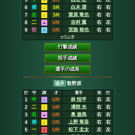
捕
白木 奨
右
右
6
SR
左
栗原 竜也
右
右
7
SR
二
吉村 翼
右
左
8
UR
投
宮路 裕也
右
右
9
UR
+ベンチ
打撃成績
投手成績
選手の成長
福井
歌野原
打
守
調
才
選手
投
打
中
林 恒平
右
左
1
UR
二
溝部 光
右
右
2
UR
右
奥 遊馬
右
右
3
UR
捕
上野 竜吾
右
右
4
UR
一
松下 圭太
左
左
5
UR