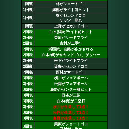
1回裏
林がショートゴロ
1回裏
溝部がライト前ヒット
奥がセカンドゴロ
1回裏
ゲッツー崩れ
1回裏
上野がセカンドゴロ
2回表
白木(奨)がライト前ヒット
2回表
栗原がサードフライ
2回表
吉村が二塁打
2回表
満塁策、宮路が歩かされる
2回表
白木(颯)がセカンドゴロ、ゲッツー
2回裏
松下がライトフライ
2回裏
斎藤がセカンドゴロ
2回裏
西村がサードゴロ
3回表
横川がフォアボール
3回表
松岡がフォアボール
3回表
島野がセンター前ヒット
3回表
西谷が三振
3回表
白木(奨)が二塁打
3回表
横川が生還して1点！
3回表
松岡が生還して1点！
3回表
島野が生還して1点！
栗原がショートゴロ
3回表
西村がエラー