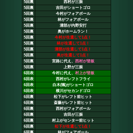
5回裏
西村が三振
5回裏
吉田がショートゴロ
5回裏
今村がフォアボール
5回裏
林がフォアボール
5回裏
溝部が内野安打
5回裏
奥がホームラン！
5回裏
今村が生還して1点！
5回裏
林が生還して1点！
5回裏
溝部が生還して1点！
5回裏
奥が生還して1点！
5回裏
宮路に代え、
西村が登板
5回裏
上野が三振
6回表
今村に代え、
村上が登板
6回表
西村がレフトフライ
6回表
白木(颯)がショートゴロ
6回表
横川がセカンドゴロ
6回裏
松下がレフト前ヒット
6回裏
斎藤がレフト前ヒット
6回裏
西村がフォアボール
6回裏
吉田が三振
6回裏
村上がセンター前ヒット
6回裏
松下が生還して1点！
6回裏
林がフォアボール