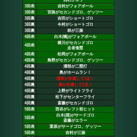
3回表
吉村がフォアボール
3回表
宮路がセカンドゴロ、ゲッツー
3回裏
吉田がショートゴロ
3回裏
今村がショートゴロ
3回裏
林が三振
4回表
白木(颯)がフォアボール
横川がセカンドゴロ
4回表
走者進塁
4回表
松岡がフォアボール
4回表
島野がセカンドゴロ、ゲッツー
4回裏
溝部が二塁打
4回裏
奥がホームラン！
4回裏
溝部が生還して1点！
4回裏
奥が生還して1点！
4回裏
上野がライトフライ
4回裏
松下がセンターフライ
4回裏
斎藤がセカンドゴロ
5回表
西谷がレフト前ヒット
白木(奨)がサードゴロ
5回表
斎藤がエラー
5回表
栗原がサードゴロ、ゲッツー
5回表
吉村が三振