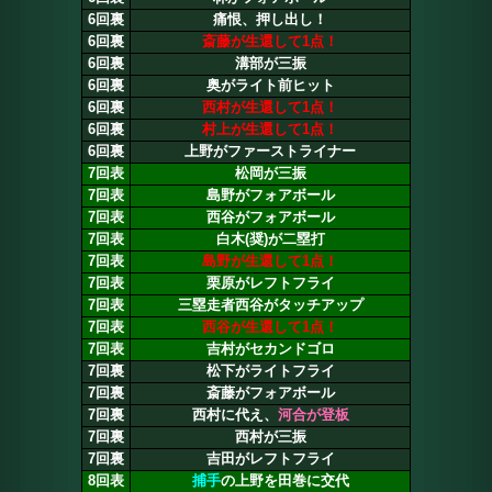
6回裏
痛恨、押し出し！
6回裏
斎藤が生還して1点！
6回裏
溝部が三振
6回裏
奥がライト前ヒット
6回裏
西村が生還して1点！
6回裏
村上が生還して1点！
6回裏
上野がファーストライナー
7回表
松岡が三振
7回表
島野がフォアボール
7回表
西谷がフォアボール
7回表
白木(奨)が二塁打
7回表
島野が生還して1点！
7回表
栗原がレフトフライ
7回表
三塁走者西谷がタッチアップ
7回表
西谷が生還して1点！
7回表
吉村がセカンドゴロ
7回裏
松下がライトフライ
7回裏
斎藤がフォアボール
7回裏
西村に代え、
河合が登板
7回裏
西村が三振
7回裏
吉田がレフトフライ
8回表
捕手
の上野を田巻に交代