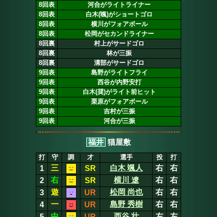
8回表
河合がライトライナー
8回表
白木(颯)がショートゴロ
8回表
横川がフォアボール
8回表
松岡がセカンドライナー
8回裏
村上がサードゴロ
8回裏
林が三振
8回裏
溝部がサードゴロ
9回表
島野がライトフライ
9回表
西谷が内野安打
9回表
白木(奨)がライト前ヒット
9回表
栗原がフォアボール
9回表
吉村が三振
9回表
河合が三振
福井
猫屋敷
打
守
調
才
選手
投
打
三
白木 颯人
右
右
1
SR
右
横川 遼
右
右
2
SR
遊
松岡 尚也
右
右
3
UR
一
島野 秀樹
右
右
4
UR
中
西谷 壮
左
左
5
UR