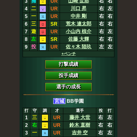
捕
山崎 世那
右
右
3
UR
二
川口 昇
右
左
4
UR
一
中井 剛
右
右
5
UR
三
荒木 連太郎
右
右
6
SR
遊
小山内 椋介
右
左
7
UR
左
佐藤 大輝
右
右
8
SR
投
佐々木 陸玖
左
左
9
UR
+ベンチ
打撃成績
投手成績
選手の成長
宮城
BB学園
打
守
調
才
選手
投
打
三
藤井 大世
右
左
1
UR
右
鈴木 直樹
右
右
2
UR
一
吉井 空
右
左
3
UR