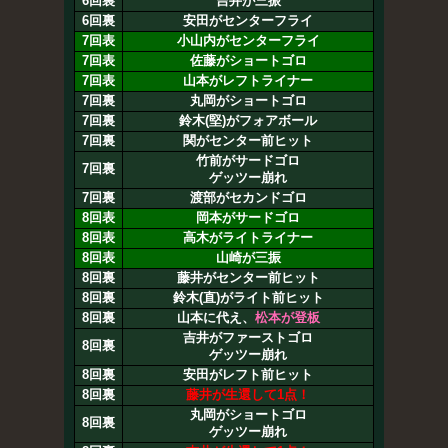
6回裏
吉井が三振
6回裏
安田がセンターフライ
7回表
小山内がセンターフライ
7回表
佐藤がショートゴロ
7回表
山本がレフトライナー
7回裏
丸岡がショートゴロ
7回裏
鈴木(堅)がフォアボール
7回裏
関がセンター前ヒット
竹前がサードゴロ
7回裏
ゲッツー崩れ
7回裏
渡部がセカンドゴロ
8回表
岡本がサードゴロ
8回表
高木がライトライナー
8回表
山崎が三振
8回裏
藤井がセンター前ヒット
8回裏
鈴木(直)がライト前ヒット
8回裏
山本に代え、
松本が登板
吉井がファーストゴロ
8回裏
ゲッツー崩れ
8回裏
安田がレフト前ヒット
8回裏
藤井が生還して1点！
丸岡がショートゴロ
8回裏
ゲッツー崩れ