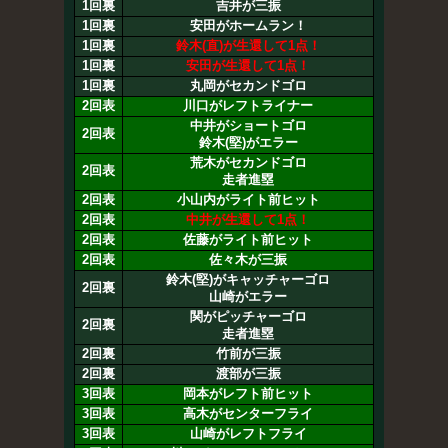
1回裏
吉井が三振
1回裏
安田がホームラン！
1回裏
鈴木(直)が生還して1点！
1回裏
安田が生還して1点！
1回裏
丸岡がセカンドゴロ
2回表
川口がレフトライナー
中井がショートゴロ
2回表
鈴木(堅)がエラー
荒木がセカンドゴロ
2回表
走者進塁
2回表
小山内がライト前ヒット
2回表
中井が生還して1点！
2回表
佐藤がライト前ヒット
2回表
佐々木が三振
鈴木(堅)がキャッチャーゴロ
2回裏
山崎がエラー
関がピッチャーゴロ
2回裏
走者進塁
2回裏
竹前が三振
2回裏
渡部が三振
3回表
岡本がレフト前ヒット
3回表
高木がセンターフライ
3回表
山崎がレフトフライ