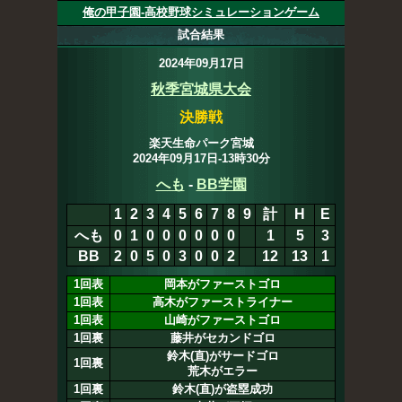
俺の甲子園-高校野球シミュレーションゲーム
試合結果
2024年09月17日
秋季宮城県大会
決勝戦
楽天生命パーク宮城
2024年09月17日-13時30分
へも
-
BB学園
1
2
3
4
5
6
7
8
9
計
H
E
へも
0
1
0
0
0
0
0
0
1
2
8
3
BB
2
0
5
0
3
0
0
2
12
13
1
1回表
岡本がファーストゴロ
1回表
高木がファーストライナー
1回表
山崎がファーストゴロ
1回裏
藤井がセカンドゴロ
鈴木(直)がサードゴロ
1回裏
荒木がエラー
1回裏
鈴木(直)が盗塁成功