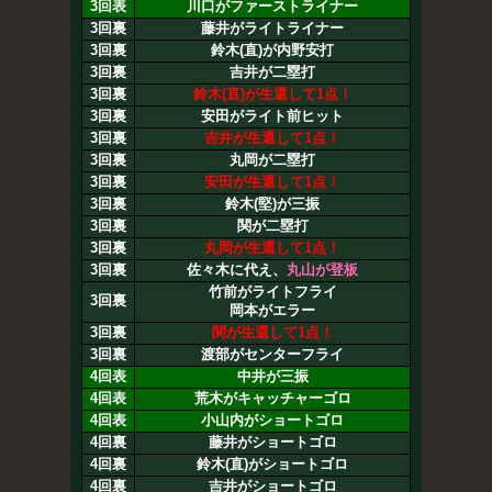
3回表
川口がファーストライナー
3回裏
藤井がライトライナー
3回裏
鈴木(直)が内野安打
3回裏
吉井が二塁打
3回裏
鈴木(直)が生還して1点！
3回裏
安田がライト前ヒット
3回裏
吉井が生還して1点！
3回裏
丸岡が二塁打
3回裏
安田が生還して1点！
3回裏
鈴木(堅)が三振
3回裏
関が二塁打
3回裏
丸岡が生還して1点！
3回裏
佐々木に代え、
丸山が登板
竹前がライトフライ
3回裏
岡本がエラー
3回裏
関が生還して1点！
3回裏
渡部がセンターフライ
4回表
中井が三振
4回表
荒木がキャッチャーゴロ
4回表
小山内がショートゴロ
4回裏
藤井がショートゴロ
4回裏
鈴木(直)がショートゴロ
4回裏
吉井がショートゴロ