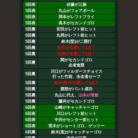
5回表
佐藤が三振
5回表
丸山がフォアボール
5回表
岡本がレフトフライ
5回表
高木がセカンドゴロ
5回裏
安田がレフト前ヒット
5回裏
丸岡がレフト前ヒット
5回裏
鈴木(堅)が二塁打
5回裏
安田が生還して1点！
5回裏
丸岡が生還して1点！
関がセカンドゴロ
5回裏
走者進塁
川口がフィルダースチョイス
5回裏
打った竹前、全走者セーフ
5回裏
鈴木(堅)が生還して1点！
5回裏
渡部がバント成功
5回裏
丸山に代え、
山本が登板
5回裏
藤井がセカンドゴロ
6回表
山崎がキャッチャーゴロ
6回表
川口がレフト前ヒット
6回表
中井がセンター前ヒット
6回表
荒木がショートゴロ、ゲッツー
6回裏
鈴木(直)がキャッチャーゴロ