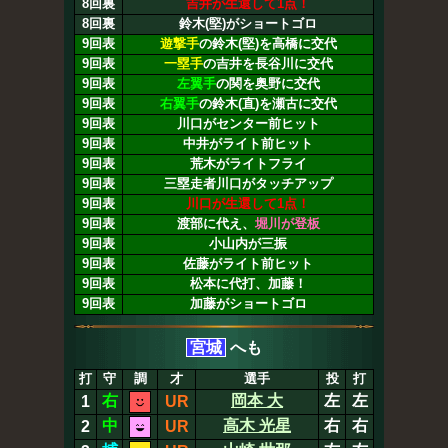
8回裏
吉井が生還して1点！
8回裏
鈴木(堅)がショートゴロ
9回表
遊撃手
の鈴木(堅)を高橋に交代
9回表
一塁手
の吉井を長谷川に交代
9回表
左翼手
の関を奥野に交代
9回表
右翼手
の鈴木(直)を瀬古に交代
9回表
川口がセンター前ヒット
9回表
中井がライト前ヒット
9回表
荒木がライトフライ
9回表
三塁走者川口がタッチアップ
9回表
川口が生還して1点！
9回表
渡部に代え、
堀川が登板
9回表
小山内が三振
9回表
佐藤がライト前ヒット
9回表
松本に代打、加藤！
9回表
加藤がショートゴロ
宮城
へも
打
守
調
才
選手
投
打
右
岡本 大
左
左
1
UR
中
高木 光星
右
右
2
UR