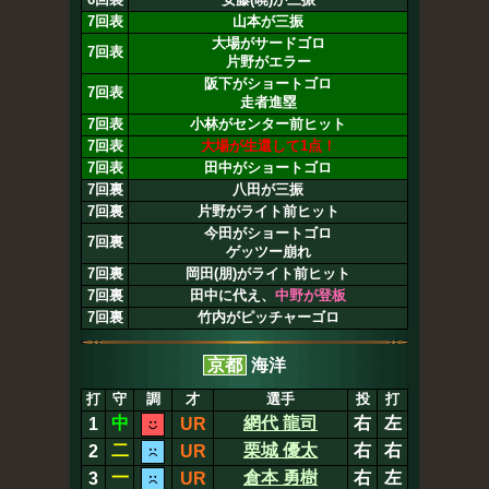
7回表
山本が三振
大場がサードゴロ
7回表
片野がエラー
阪下がショートゴロ
7回表
走者進塁
7回表
小林がセンター前ヒット
7回表
大場が生還して1点！
7回表
田中がショートゴロ
7回裏
八田が三振
7回裏
片野がライト前ヒット
今田がショートゴロ
7回裏
ゲッツー崩れ
7回裏
岡田(朋)がライト前ヒット
7回裏
田中に代え、
中野が登板
7回裏
竹内がピッチャーゴロ
京都
海洋
打
守
調
才
選手
投
打
中
網代 龍司
右
左
1
UR
二
栗城 優太
右
右
2
UR
一
倉本 勇樹
右
左
3
UR