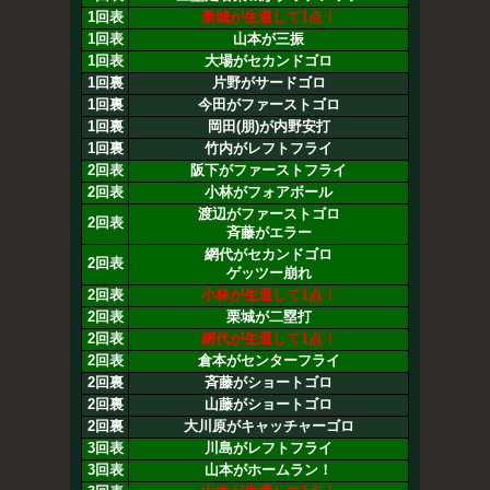
1回表
栗城が生還して1点！
1回表
山本が三振
1回表
大場がセカンドゴロ
1回裏
片野がサードゴロ
1回裏
今田がファーストゴロ
1回裏
岡田(朋)が内野安打
1回裏
竹内がレフトフライ
2回表
阪下がファーストフライ
2回表
小林がフォアボール
渡辺がファーストゴロ
2回表
斉藤がエラー
網代がセカンドゴロ
2回表
ゲッツー崩れ
2回表
小林が生還して1点！
2回表
栗城が二塁打
2回表
網代が生還して1点！
2回表
倉本がセンターフライ
2回裏
斉藤がショートゴロ
2回裏
山藤がショートゴロ
2回裏
大川原がキャッチャーゴロ
3回表
川島がレフトフライ
3回表
山本がホームラン！