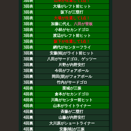
3回表
山本が生還して1点！
3回表
大場がレフト前ヒット
3回表
阪下が三塁打
3回表
大場が生還して1点！
3回表
加藤に代え、
八田が登板
3回表
小林がセカンドゴロ
3回表
渡辺がレフト前ヒット
3回表
阪下が生還して1点！
3回表
網代がセンターフライ
3回裏
安藤(暁)がライト前ヒット
3回裏
八田がサードゴロ、ゲッツー
3回裏
片野が内野安打
3回裏
今田がフォアボール
3回裏
岡田(朋)がフォアボール
3回裏
竹内がサードゴロ
4回表
栗城が三振
4回表
倉本がセカンドゴロ
4回表
川島がセンター前ヒット
4回表
山本がライトライナー
4回裏
斉藤が二塁打
4回裏
山藤が内野安打
4回裏
大川原がショートライナー
4回裏
安藤(暁)が三振