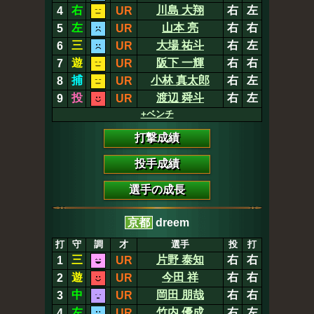
右
川島 大翔
右
左
4
UR
左
山本 亮
右
右
5
UR
三
大場 祐斗
右
左
6
UR
遊
阪下 一輝
右
右
7
UR
捕
小林 真太郎
右
左
8
UR
投
渡辺 舜斗
右
左
9
UR
+ベンチ
打撃成績
投手成績
選手の成長
京都
dreem
打
守
調
才
選手
投
打
三
片野 泰知
右
右
1
UR
遊
今田 祥
右
右
2
UR
中
岡田 朋哉
右
右
3
UR
左
竹内 優成
右
左
4
UR