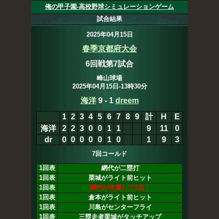
俺の甲子園-高校野球シミュレーションゲーム
試合結果
2025年04月15日
春季京都府大会
6回戦第7試合
峰山球場
2025年04月15日-13時30分
海洋
9
-
1
dreem
1
2
3
4
5
6
7
8
9
計
H
E
海洋
2
2
3
0
0
1
1
9
11
0
dr
0
0
0
0
0
1
0
1
9
3
7回コールド
1回表
網代が二塁打
1回表
栗城がライト前ヒット
1回表
網代が生還して1点！
1回表
倉本がライト前ヒット
1回表
川島がセンターフライ
1回表
三塁走者栗城がタッチアップ