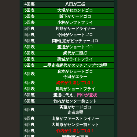
4回裏
八田が三振
5回表
大場がセカンドゴロ
5回表
阪下がサードゴロ
5回表
小林がレフトフライ
5回裏
片野がサードライナー
5回裏
今田がショートゴロ
5回裏
岡田(朋)がピッチャーゴロ
6回表
渡辺がショートゴロ
6回表
網代が二塁打
6回表
栗城がライトフライ
6回表
二塁走者網代がタッチアップで進塁
倉本がショートゴロ
6回表
今田がエラー
6回表
網代が生還して1点！
6回表
川島がショートフライ
6回裏
渡辺に代え、
田中が登板
6回裏
竹内がセンター前ヒット
斉藤がサードゴロ
6回裏
走者進塁
6回裏
山藤がファーストライナー
6回裏
大川原がセンター前ヒット
6回裏
竹内が生還して1点！
6回裏
安藤(暁)が三振