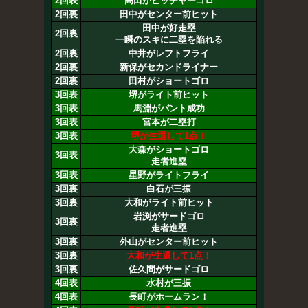
2回表
高田がピッチャーゴロ
2回裏
田中がセンター前ヒット
田中が好走塁
2回裏
一瞬のスキに二塁を陥れる
2回裏
中井がレフトフライ
2回裏
新保がセカンドライナー
2回裏
田村がショートゴロ
3回表
堺がライト前ヒット
3回表
馬淵がバント成功
3回表
宮本が二塁打
3回表
堺が生還して1点！
大森がショートゴロ
3回表
走者進塁
3回表
星野がライトフライ
3回裏
白石が三振
3回裏
大和がライト前ヒット
岩渕がサードゴロ
3回裏
走者進塁
3回裏
外山がセンター前ヒット
3回裏
大和が生還して1点！
3回裏
佐久間がサードゴロ
4回表
水村が三振
4回表
長町がホームラン！