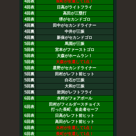
4回表
長町が生還して1点！
4回表
日高がライトフライ
4回表
高田が三塁打
4回表
堺がセカンドゴロ
4回裏
田中がセカンドライナー
4回裏
中井が三振
4回裏
新保がセカンドゴロ
5回表
馬淵が三振
5回表
宮本がファーストゴロ
5回表
大森がホームラン！
5回表
大森が生還して1点！
5回表
星野がセカンドライナー
5回裏
田村がレフト前ヒット
5回裏
白石が三振
5回裏
大和が三振
5回裏
岩渕がレフトフライ
6回表
水村がフォアボール
田村がフィルダースチョイス
6回表
打った長町、全走者セーフ
6回表
日高がレフト前ヒット
6回表
高田がレフト前ヒット
6回表
水村が生還して1点！
6回表
長町が生還して1点！