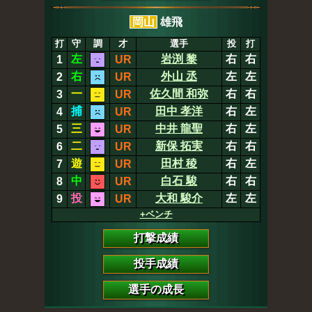
岡山
雄飛
打
守
調
才
選手
投
打
左
岩渕 黎
右
右
1
UR
右
外山 丞
左
左
2
UR
一
佐久間 和弥
右
右
3
UR
捕
田中 孝洋
右
左
4
UR
三
中井 龍聖
右
左
5
UR
二
新保 拓実
右
右
6
UR
遊
田村 稜
右
左
7
UR
中
白石 駿
右
右
8
UR
投
大和 駿介
左
左
9
UR
+ベンチ
打撃成績
投手成績
選手の成長