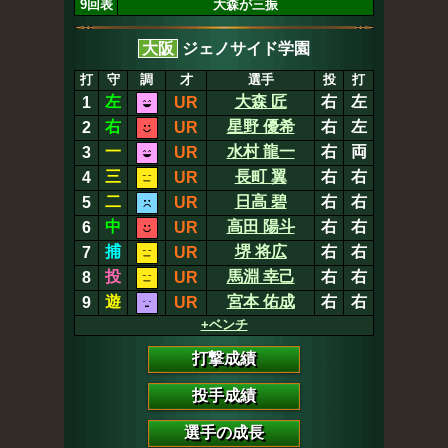
9回表
大森が三振
大阪
ジェノサイド学園
打
守
調
才
選手
投
打
左
大森 匠
右
左
1
UR
右
星野 優希
右
左
2
UR
一
水村 龍一
右
両
3
UR
三
長町 翼
右
右
4
UR
二
日高 碧
右
右
5
UR
中
高田 陽斗
右
右
6
UR
捕
堺 将広
右
右
7
UR
投
馬淵 幸己
右
右
8
UR
遊
宮本 佑成
右
右
9
UR
+ベンチ
打撃成績
投手成績
選手の成長