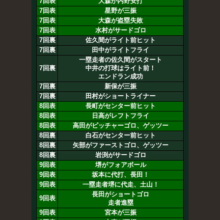
7回表
大森が内野安打
7回表
星野が三振
7回表
大森が盗塁失敗
7回表
水村がサードゴロ
7回裏
佐久間がライト前ヒット
7回裏
田中がライトフライ
一塁走者の佐久間がスタート
7回裏
中井の打球はライト前！
エンドラン成功
7回裏
新保が三振
7回裏
田村がショートライナー
8回表
長町がセンター前ヒット
8回表
日高がレフトフライ
8回表
高田がピッチャーゴロ、ゲッツー
8回裏
白石がセンター前ヒット
8回裏
矢部がファーストゴロ、ゲッツー
8回裏
岩渕がサードゴロ
9回表
堺がフォアボール
9回表
坂本に代打、長田！
9回表
一塁走者堺に代走、土山！
長田がショートゴロ
9回表
走者進塁
9回表
宮本が三振