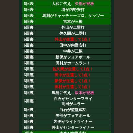
6回表
大和に代え、
矢部が登板
6回表
堺が内野安打
6回表
馬淵がキャッチャーゴロ、ゲッツー
6回表
宮本が三振
6回裏
外山が二塁打
6回裏
佐久間が二塁打
6回裏
外山が生還して1点！
6回裏
田中が内野安打
6回裏
中井が三振
6回裏
新保がフォアボール
6回裏
田村がホームラン！
6回裏
佐久間が生還して1点！
6回裏
田中が生還して1点！
6回裏
新保が生還して1点！
6回裏
田村が生還して1点！
6回裏
馬淵に代え、
坂本が登板
白石がセンターフライ
6回裏
高田がエラー
6回裏
白石が盗塁成功
6回裏
矢部がフォアボール
6回裏
岩渕がライトライナー
6回裏
外山がセンターライナー