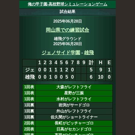
俺の甲子園-高校野球シミュレーションゲーム
試合結果
2025年06月28日
岡山県での練習試合
雄飛グラウンド
2025年06月28日
ジェノサイド学園
-
雄飛
1
2
3
4
5
6
7
8
9
計
H
E
ジェ
0
0
1
1
1
2
0
0
5
10
1
雄飛
0
0
1
0
0
5
0
6
10
0
1回表
大森がレフトフライ
1回表
星野が三振
1回表
水村がレフトフライ
1回裏
岩渕がサードゴロ
1回裏
外山がレフトフライ
1回裏
佐久間がショートライナー
2回表
長町がピッチャーゴロ
2回表
日高がセカンドゴロ