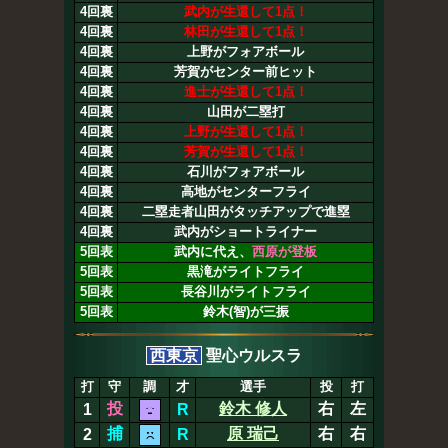
4回裏
武内が生還して1点！
4回裏
林田が生還して1点！
4回裏
上野がフォアボール
4回裏
芳賀がセンター前ヒット
4回裏
進士が生還して1点！
4回裏
山田が二塁打
4回裏
上野が生還して1点！
4回裏
芳賀が生還して1点！
4回裏
石川がフォアボール
4回裏
高地がセンターフライ
4回裏
二塁走者山田がタッチアップで進塁
4回裏
武内がショートライナー
5回表
武内に代え、
西原が登板
5回表
黒滝がライトフライ
5回表
長谷川がライトフライ
5回表
鈴木(智)が三振
西東京
聖心ウルスラ
打
守
調
才
選手
投
打
投
鈴木 修人
右
左
1
R
捕
原 瑞己
右
右
2
R