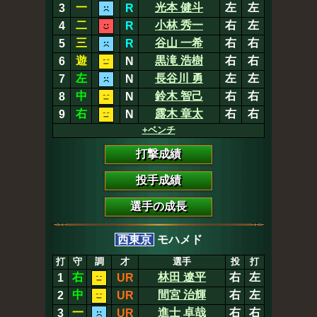
一
光本 健斗
左
左
3
R
二
小林 秀一
右
左
4
R
三
谷山 一希
右
右
5
R
遊
黒滝 浩樹
右
右
6
N
左
長谷川 勇
左
左
7
N
中
鈴木 智己
右
右
8
N
右
露木 章太
右
右
9
N
+ベンチ
打撃成績
投手成績
選手の成長
西東京
モハメド
打
守
調
才
選手
投
打
右
林田 遼平
右
左
1
UR
中
間宮 治輝
右
左
2
UR
一
進士 卓哉
右
右
3
UR