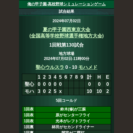
俺の甲子園-高校野球シミュレーションゲーム
試合結果
2024年07月02日
夏の甲子園西東京大会
(全国高等学校野球選手権地方大会)
1回戦第130試合
地方球場
2024年07月02日-11時00分
聖心ウルスラ
0
-
10
モハメド
1
2
3
4
5
6
7
8
9
計
H
E
聖心
0
0
0
0
0
0
0
0
モハ
3
0
2
5
x
10
10
2
5回コールド
1回表
鈴木(修)が三振
1回表
原がセンターフライ
1回表
光本がレフトフライ
1回裏
林田がセカンドライナー
1回裏
間宮が二塁打