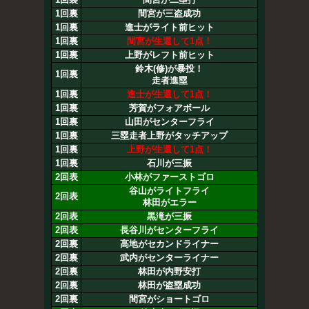
1回裏
間宮が三盗成功
1回裏
進士がライト前ヒット
1回裏
間宮が生還して1点！
1回裏
上野がレフト前ヒット
鈴木(修)が暴投！
1回裏
走者進塁
1回裏
進士が生還して1点！
1回裏
芳賀がフォアボール
1回裏
山田がセンターフライ
1回裏
三塁走者上野がタッチアップ
1回裏
上野が生還して1点！
1回裏
石川が三振
2回表
小林がファーストゴロ
谷山がライトフライ
2回表
林田がエラー
2回表
黒滝が三振
2回表
長谷川がセンターフライ
2回裏
高地がセカンドライナー
2回裏
武内がセンターライナー
2回裏
林田が内野安打
2回裏
林田が盗塁成功
2回裏
間宮がショートゴロ