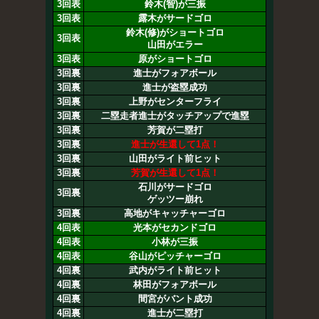
3回表
鈴木(智)が三振
3回表
露木がサードゴロ
鈴木(修)がショートゴロ
3回表
山田がエラー
3回表
原がショートゴロ
3回裏
進士がフォアボール
3回裏
進士が盗塁成功
3回裏
上野がセンターフライ
3回裏
二塁走者進士がタッチアップで進塁
3回裏
芳賀が二塁打
3回裏
進士が生還して1点！
3回裏
山田がライト前ヒット
3回裏
芳賀が生還して1点！
石川がサードゴロ
3回裏
ゲッツー崩れ
3回裏
高地がキャッチャーゴロ
4回表
光本がセカンドゴロ
4回表
小林が三振
4回表
谷山がピッチャーゴロ
4回裏
武内がライト前ヒット
4回裏
林田がフォアボール
4回裏
間宮がバント成功
4回裏
進士が二塁打