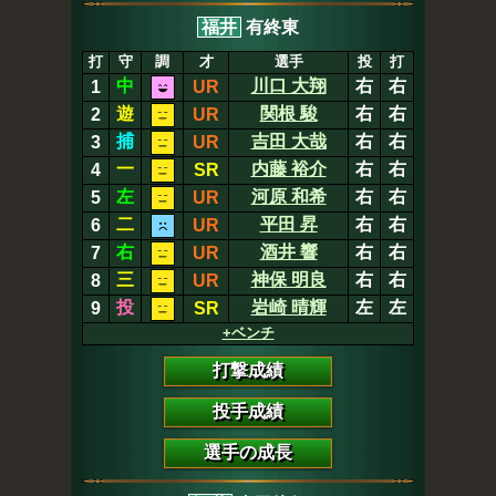
福井
有終東
打
守
調
才
選手
投
打
中
川口 大翔
右
右
1
UR
遊
関根 駿
右
右
2
UR
捕
吉田 大哉
右
右
3
UR
一
内藤 裕介
右
右
4
SR
左
河原 和希
右
右
5
UR
二
平田 昇
右
右
6
UR
右
酒井 響
右
右
7
UR
三
神保 明良
右
右
8
UR
投
岩崎 晴輝
左
左
9
SR
+ベンチ
打撃成績
投手成績
選手の成長