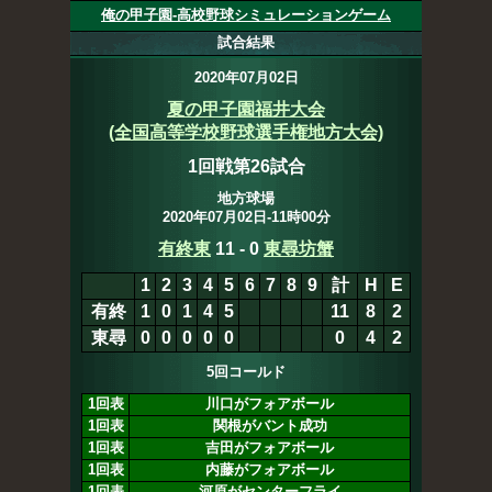
俺の甲子園-高校野球シミュレーションゲーム
試合結果
2020年07月02日
夏の甲子園福井大会
(全国高等学校野球選手権地方大会)
1回戦第26試合
地方球場
2020年07月02日-11時00分
有終東
11
-
0
東尋坊蟹
1
2
3
4
5
6
7
8
9
計
H
E
有終
1
0
1
4
5
11
8
2
東尋
0
0
0
0
0
0
4
2
5回コールド
1回表
川口がフォアボール
1回表
関根がバント成功
1回表
吉田がフォアボール
1回表
内藤がフォアボール
1回表
河原がセンターフライ