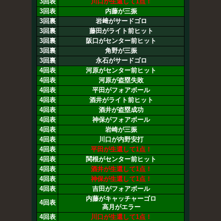
3回表
川口が生還して1点！
3回表
内藤が三振
3回裏
岩﨑がサードゴロ
3回裏
藤田がライト前ヒット
3回裏
阪口がセンター前ヒット
3回裏
角野が三振
3回裏
永石がサードゴロ
4回表
河原がセンター前ヒット
4回表
河原が盗塁失敗
4回表
平田がフォアボール
4回表
酒井がライト前ヒット
4回表
酒井が盗塁成功
4回表
神保がフォアボール
4回表
岩崎が三振
4回表
川口が内野安打
4回表
平田が生還して1点！
4回表
関根がセンター前ヒット
4回表
酒井が生還して1点！
4回表
神保が生還して1点！
4回表
吉田がフォアボール
内藤がキャッチャーゴロ
4回表
高月がエラー
4回表
川口が生還して1点！