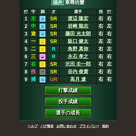
福井
東尋坊蟹
打
守
調
才
選手
投
打
左
渡辺 隆宏
右
右
1
SR
中
岩﨑 龍志
右
左
2
SR
遊
藤田 光太朗
右
右
3
SR
一
阪口 健太
左
左
4
SR
二
角野 真弥
右
左
5
R
三
永石 孝之
右
右
6
R
右
沢田 圭一郎
右
左
7
SR
投
谷内 俊貴
右
右
8
SR
捕
高月 遼
右
右
9
UR
打撃成績
投手成績
選手の成長
ヘルプ
|
バグ報告
|
お問い合わせ
|
プライバシー
|
規約
俺の甲子園
© 2016
Stompy Inc.