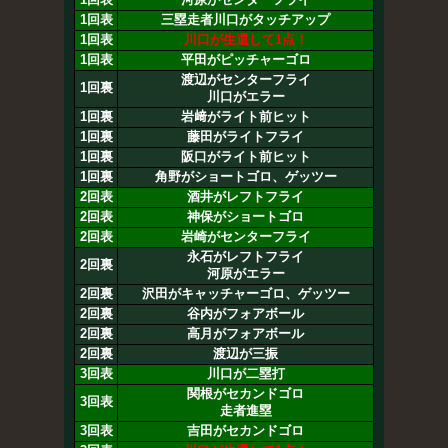
1回表
三塁走者川口がタッチアップ
1回表
川口が生還して1点！
1回表
平田がピッチャーゴロ
渡辺がセンターフライ
1回裏
川口がエラー
1回裏
岩﨑がライト前ヒット
1回裏
藤田がライトフライ
1回裏
阪口がライト前ヒット
1回裏
角野がショートゴロ、ゲッツー
2回表
酒井がレフトフライ
2回表
神保がショートゴロ
2回表
岩崎がセンターフライ
永石がレフトフライ
2回裏
河原がエラー
2回裏
沢田がキャッチャーゴロ、ゲッツー
2回裏
谷内がフォアボール
2回裏
高月がフォアボール
2回裏
渡辺が三振
3回表
川口が二塁打
関根がセカンドゴロ
3回表
走者進塁
3回表
吉田がセカンドゴロ