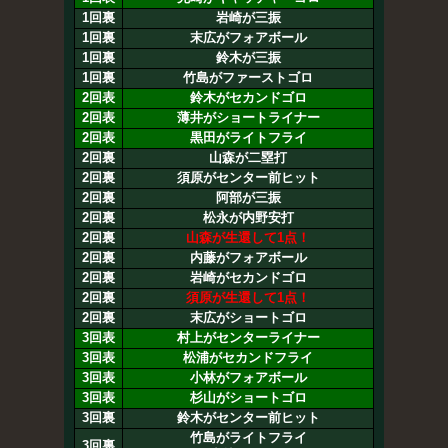
1回裏
岩崎が三振
1回裏
末広がフォアボール
1回裏
鈴木が三振
1回裏
竹島がファーストゴロ
2回表
鈴木がセカンドゴロ
2回表
薄井がショートライナー
2回表
黒田がライトフライ
2回裏
山森が二塁打
2回裏
須原がセンター前ヒット
2回裏
阿部が三振
2回裏
松永が内野安打
2回裏
山森が生還して1点！
2回裏
内藤がフォアボール
2回裏
岩崎がセカンドゴロ
2回裏
須原が生還して1点！
2回裏
末広がショートゴロ
3回表
村上がセンターライナー
3回表
松浦がセカンドフライ
3回表
小林がフォアボール
3回表
杉山がショートゴロ
3回裏
鈴木がセンター前ヒット
竹島がライトフライ
3回裏