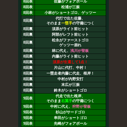
8回表
佐藤がフォアボール
8回表
松浦が三振
8回表
小林がショートゴロ、ゲッツー
代打で出た佐藤、
8回裏
そのまま
一塁手
の守備につく
8回裏
須原がライト前ヒット
8回裏
阿部がレフト前ヒット
松永がファーストゴロ
8回裏
ゲッツー崩れ
8回裏
林に代え、
浅川が登板
8回裏
内藤がライト前ヒット
8回裏
須原が生還して1点！
8回裏
片山に代打、中村！
8回裏
一塁走者内藤に代走、根岸！
8回裏
中村が内野安打
8回裏
末広が三振
8回裏
鈴木がショートゴロ
代走で出た根岸、
9回表
そのまま
右翼手
の守備につく
9回表
中村に代え、
狩野が登板
9回表
杉山がサードゴロ
9回表
串田がショートゴロ
9回表
先崎がフォアボール