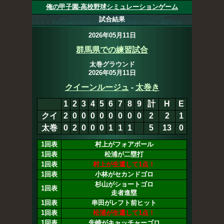
俺の甲子園-高校野球シミュレーションゲーム
試合結果
2026年05月11日
群馬県での練習試合
太巻グラウンド
2026年05月11日
クイーンルージュ
-
太巻き
1
2
3
4
5
6
7
8
9
計
H
E
クイ
2
0
0
0
0
0
0
0
0
2
2
1
太巻
0
2
0
0
0
1
1
1
5
13
0
1回表
村上がフォアボール
1回表
松浦が二塁打
1回表
村上が生還して1点！
1回表
小林がセカンドゴロ
杉山がショートゴロ
1回表
走者進塁
1回表
串田がレフト前ヒット
1回表
松浦が生還して1点！
1回表
先崎がキャッチャーゴロ