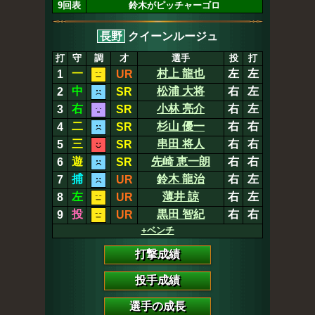
9回表
鈴木がピッチャーゴロ
長野
クイーンルージュ
打
守
調
才
選手
投
打
一
村上 龍也
左
左
1
UR
中
松浦 大将
右
左
2
SR
右
小林 亮介
右
左
3
SR
二
杉山 優一
右
右
4
SR
三
串田 将人
右
右
5
SR
遊
先崎 恵一朗
右
右
6
SR
捕
鈴木 龍治
右
左
7
UR
左
薄井 諒
右
左
8
UR
投
黒田 智紀
右
右
9
UR
+ベンチ
打撃成績
投手成績
選手の成長