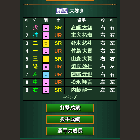
群馬
太巻き
打
守
調
才
選手
投
打
投
岩崎 大知
右
右
1
SR
捕
末広 拓海
右
右
2
UR
二
鈴木 悠斗
右
左
3
SR
一
竹島 大貴
右
左
4
UR
三
山森 大賀
右
右
5
SR
遊
須原 啓仁
右
左
6
UR
左
阿部 元也
右
右
7
UR
中
松永 翔吾
左
左
8
UR
右
内藤 龍一
左
左
9
SR
+ベンチ
打撃成績
投手成績
選手の成長