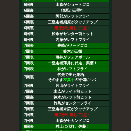
6回裏
山森がショートゴロ
6回裏
須原が三塁打
6回裏
阿部がレフトフライ
6回裏
三塁走者須原がタッチアップ
6回裏
須原が生還して1点！
6回裏
松永がセンター前ヒット
6回裏
内藤がレフトフライ
7回表
先崎がサードゴロ
7回表
鈴木が三振
7回表
薄井がフォアボール
7回表
一塁走者薄井に代走、栗栖！
7回表
林がレフトフライ
代走で出た栗栖、
7回裏
そのまま
左翼手
の守備につく
7回裏
片山がライトフライ
7回裏
末広がライト前ヒット
7回裏
鈴木がレフト前ヒット
7回裏
竹島がセンターフライ
7回裏
三塁走者末広がタッチアップ
7回裏
末広が生還して1点！
7回裏
山森がセカンドゴロ
8回表
村上に代打、佐藤！