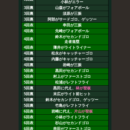
小林がエラー
3回裏
山森がフォアボール
3回裏
須原が三振
3回裏
阿部がサードゴロ、ゲッツー
4回表
串田が三振
4回表
先崎がフォアボール
鈴木がセカンドゴロ
4回表
走者進塁
4回表
薄井がライトライナー
4回裏
松永がキャッチャーゴロ
4回裏
内藤がキャッチャーゴロ
4回裏
岩崎が三振
5回表
黒田がセカンドゴロ
5回表
村上がファーストゴロ
5回表
松浦がレフトフライ
5回裏
黒田に代え、
林が登板
5回裏
末広がライト前ヒット
5回裏
鈴木がセカンドゴロ、ゲッツー
5回裏
竹島がレフトフライ
6回表
岩崎に代え、
片山が登板
6回表
小林がライトフライ
6回表
杉山がセカンドゴロ
6回表
串田がファーストゴロ