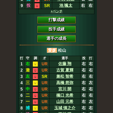
投
池 颯太
右
右
9
SR
+ベンチ
打撃成績
投手成績
選手の成長
愛媛
松山
打
守
調
才
選手
投
打
右
佐藤 翔
右
右
1
UR
遊
古賀 夏輝
右
右
2
UR
左
兼松 智希
右
右
3
SR
三
高橋 悠弥
右
左
4
UR
中
宮川 開
右
右
5
UR
二
橋口 光希
右
右
6
UR
一
山田 元希
右
左
7
UR
捕
玉城 慎之介
右
右
8
UR