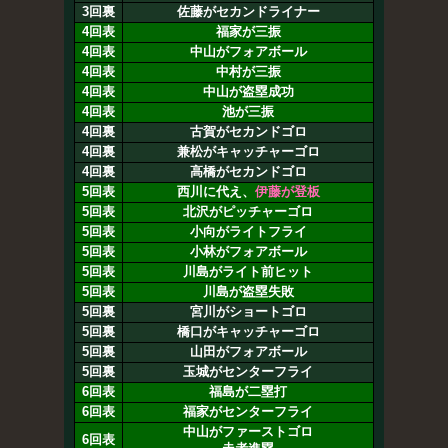
3回裏
佐藤がセカンドライナー
4回表
福家が三振
4回表
中山がフォアボール
4回表
中村が三振
4回表
中山が盗塁成功
4回表
池が三振
4回裏
古賀がセカンドゴロ
4回裏
兼松がキャッチャーゴロ
4回裏
高橋がセカンドゴロ
5回表
西川に代え、
伊藤が登板
5回表
北沢がピッチャーゴロ
5回表
小向がライトフライ
5回表
小林がフォアボール
5回表
川島がライト前ヒット
5回表
川島が盗塁失敗
5回裏
宮川がショートゴロ
5回裏
橋口がキャッチャーゴロ
5回裏
山田がフォアボール
5回裏
玉城がセンターフライ
6回表
福島が二塁打
6回表
福家がセンターフライ
中山がファーストゴロ
6回表