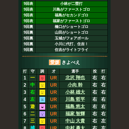
9回表
小林が二塁打
9回表
川島がファーストゴロ
9回表
福島がセカンドゴロ
9回表
福家がファーストゴロ
9回裏
橋口がショートゴロ
9回裏
山田がショートゴロ
9回裏
玉城がフォアボール
9回裏
小川に代打、住吉！
9回裏
住吉がライトフライ
愛媛
きよべえ
打
守
調
才
選手
投
打
一
北沢 翔也
右
右
1
UR
中
小向 幹
右
右
2
UR
右
小林 雄大
右
右
3
UR
左
川島 哲平
右
右
4
UR
遊
福島 悠太
右
右
5
UR
二
福家 智輝
右
右
6
UR
三
中山 大貴
右
左
7
UR
捕
中村 勇太
右
左
8
UR