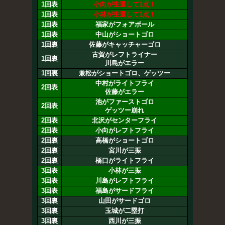
1回表
小向が生還して1点！
1回表
小林が生還して1点！
1回表
福家がフォアボール
1回表
中山がショートゴロ
1回裏
佐藤がキャッチャーゴロ
古賀がレフトライナー
1回裏
川島がエラー
1回裏
兼松がショートゴロ、ゲッツー
中村がライトフライ
2回表
佐藤がエラー
池がファーストゴロ
2回表
ゲッツー崩れ
2回表
北沢がセンターフライ
2回表
小向がレフトフライ
2回裏
高橋がショートゴロ
2回裏
宮川が三振
2回裏
橋口がライトフライ
3回表
小林が三振
3回表
川島がレフトフライ
3回表
福島がサードフライ
3回裏
山田がサードゴロ
3回裏
玉城が二塁打
3回裏
西川が三振