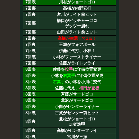
7回表
川村がショートゴロ
7回裏
高橋が内野安打
7回裏
宮川がライト前ヒット
橋口がピッチャーゴロ
7回裏
ゲッツー崩れ
7回裏
山田がライト前ヒット
7回裏
高橋が生還して1点！
7回裏
玉城がフォアボール
7回裏
伊藤に代打、小林！
7回裏
小林がファーストライナー
7回裏
佐藤がライトフライ
8回表
佐藤を
投手
に守備位置変更
8回表
小林を
右翼手
に守備位置変更
8回表
右翼手
の小林を小川に交代
8回表
佐藤に代え、
福田が登板
8回表
斉藤がサードゴロ
8回表
北沢がサードゴロ
8回表
小向がセンターライナー
8回裏
古賀がセンター前ヒット
兼松がショートゴロ
8回裏
走者進塁
8回裏
高橋がセンターフライ
8回裏
宮川が三振