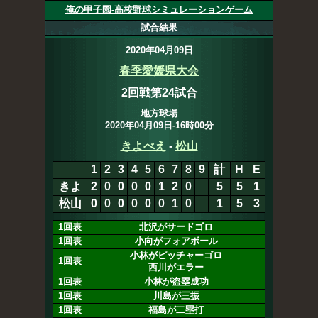
俺の甲子園-高校野球シミュレーションゲーム
試合結果
2020年04月09日
春季愛媛県大会
2回戦第24試合
地方球場
2020年04月09日-16時00分
きよべえ
-
松山
1
2
3
4
5
6
7
8
9
計
H
E
きよ
2
0
0
0
0
1
2
0
0
5
6
1
松山
0
0
0
0
0
0
1
0
1
5
3
1回表
北沢がサードゴロ
1回表
小向がフォアボール
小林がピッチャーゴロ
1回表
西川がエラー
1回表
小林が盗塁成功
1回表
川島が三振
1回表
福島が二塁打