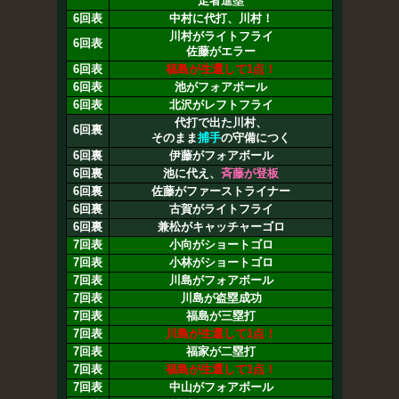
走者進塁
6回表
中村に代打、川村！
川村がライトフライ
6回表
佐藤がエラー
6回表
福島が生還して1点！
6回表
池がフォアボール
6回表
北沢がレフトフライ
代打で出た川村、
6回裏
そのまま
捕手
の守備につく
6回裏
伊藤がフォアボール
6回裏
池に代え、
斉藤が登板
6回裏
佐藤がファーストライナー
6回裏
古賀がライトフライ
6回裏
兼松がキャッチャーゴロ
7回表
小向がショートゴロ
7回表
小林がショートゴロ
7回表
川島がフォアボール
7回表
川島が盗塁成功
7回表
福島が三塁打
7回表
川島が生還して1点！
7回表
福家が二塁打
7回表
福島が生還して1点！
7回表
中山がフォアボール