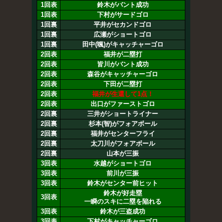
1回表
鈴木がバント成功
1回表
下村がサードゴロ
1回裏
平井がセカンドゴロ
1回裏
広瀬がショートゴロ
1回裏
田中(颯)がキャッチャーゴロ
2回表
福井が二塁打
2回表
皆川がバント成功
2回表
森谷がキャッチャーゴロ
2回表
下田が二塁打
2回表
福井が生還して1点！
2回表
出口がファーストゴロ
2回裏
三井がショートライナー
2回裏
杉本(智)がフォアボール
2回裏
福井がセンターフライ
2回裏
太刀川がフォアボール
2回裏
山本が三振
3回表
水越がショートゴロ
3回表
前川が三振
3回表
鈴木がセンター前ヒット
鈴木が好走塁
3回表
一瞬のスキに二塁を陥れる
3回表
鈴木が三盗成功
3回表
下村がキャッチャーゴロ