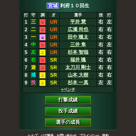
宮城
利府１０回生
打
守
調
才
選手
投
打
三
平井 慧
右
左
1
UR
二
広瀬 尚也
右
右
2
UR
一
田中 颯太
右
右
3
UR
中
三井 隼
右
左
4
UR
左
杉本 智哉
右
右
5
UR
右
福井 颯
右
右
6
SR
遊
太刀川 剛士
右
右
7
SR
捕
山本 大樹
右
右
8
SR
投
杉本 一真
左
左
9
SR
+ベンチ
打撃成績
投手成績
選手の成長
ヘルプ
|
バグ報告
|
お問い合わせ
|
プライバシー
|
規約