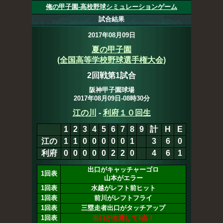
俺の甲子園-高校野球シミュレーションゲーム
試合結果
2017年08月09日
夏の甲子園
(全国高等学校野球選手権大会)
2回戦第1試合
阪神甲子園球場
2017年08月09日-08時30分
江の川
-
利府１０回生
1
2
3
4
5
6
7
8
9
計
H
E
江の
1
1
0
0
0
0
0
1
0
3
6
0
利府
0
0
0
0
0
2
2
0
4
6
1
出口がキャッチャーゴロ
1回表
山本がエラー
1回表
水越がレフト前ヒット
1回表
前川がレフトフライ
1回表
三塁走者出口がタッチアップ
1回表
出口が生還して1点！