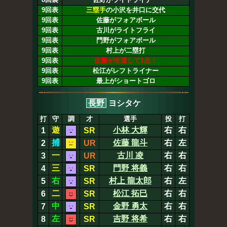
9回表
三塁手
の小沢を井口に交代
9回表
佐藤がフォアボール
9回表
古川がライトフライ
9回表
門野がフォアボール
9回表
村上が二塁打
9回表
佐藤が生還して1点！
9回表
松江がレフトライナー
9回表
最上がショートゴロ
長野
ヨシタケ
打
守
調
才
選手
投
打
遊
小林 大輝
右
右
1
SR
捕
佐藤 龍斗
右
左
2
UR
一
古川 凌
右
右
3
UR
三
門野 将義
右
右
4
SR
右
村上 龍太郎
右
左
5
SR
二
松江 拓巳
右
右
6
SR
中
金野 勇太
右
右
7
SR
左
吉野 将希
右
右
8
SR