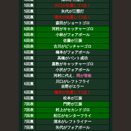
5回裏
川口が生還して1点！
5回裏
矢代が三塁打
5回裏
清水が生還して1点！
5回裏
森田がショートゴロ
6回表
河村がキャッチャーゴロ
6回表
小林がフォアボール
6回表
佐藤が三振
6回表
古川がピッチャーゴロ
6回裏
橋本がフォアボール
6回裏
高橋がバント成功
6回裏
嘉数がキャッチャーゴロ
6回裏
小沢がフォアボール
6回裏
河村に代え、
岡が登板
川口がレフトフライ
6回裏
吉野がエラー
6回裏
橋本が生還して1点！
6回裏
松本が三振
7回表
門野が三振
7回表
村上がセカンドゴロ
7回表
松江がセンターフライ
7回裏
清水がレフトライナー
7回裏
矢代がフォアボール