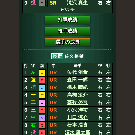
投
滝沢 真生
右
右
9
SR
+ベンチ
打撃成績
投手成績
選手の成長
長野
佐久長聖
打
守
調
才
選手
投
打
左
矢代 侑希
右
左
1
UR
遊
森田 一輝
右
左
2
UR
捕
橋本 晴紀
右
右
3
UR
一
高橋 涼介
右
右
4
UR
二
嘉数 啓吾
右
左
5
UR
三
小沢 洋祐
右
右
6
UR
中
川口 涼介
右
右
7
UR
右
松本 滉貴
右
左
8
UR
投
清水 康太郎
右
右
9
UR