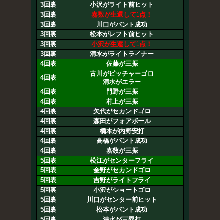
3回裏
小沢がライト前ヒット
3回裏
嘉数が生還して1点！
3回裏
川口がバント成功
3回裏
松本がレフト前ヒット
3回裏
小沢が生還して1点！
3回裏
清水がライトライナー
4回表
佐藤が三振
古川がピッチャーゴロ
4回表
清水がエラー
4回表
門野が三振
4回表
村上が三振
4回裏
矢代がセカンドゴロ
4回裏
森田がフォアボール
4回裏
橋本が内野安打
4回裏
高橋がバント成功
4回裏
嘉数が三振
5回表
松江がセンターフライ
5回表
金野がセカンドゴロ
5回表
吉野がライトフライ
5回裏
小沢がショートゴロ
5回裏
川口がセンター前ヒット
5回裏
松本がバント成功
5回裏
清水が三塁打