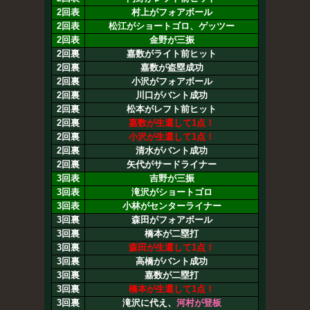
2回表
村上がフォアボール
2回表
松江がショートゴロ、ゲッツー
2回表
金野が三振
2回裏
嘉数がライト前ヒット
2回裏
嘉数が盗塁成功
2回裏
小沢がフォアボール
2回裏
川口がバント成功
2回裏
松本がレフト前ヒット
2回裏
嘉数が生還して1点！
2回裏
小沢が生還して1点！
2回裏
清水がバント成功
2回裏
矢代がサードライナー
3回表
吉野が三振
3回表
滝沢がショートゴロ
3回表
小林がセンターライナー
3回裏
森田がフォアボール
3回裏
橋本が二塁打
3回裏
森田が生還して1点！
3回裏
高橋がバント成功
3回裏
嘉数が二塁打
3回裏
橋本が生還して1点！
3回裏
滝沢に代え、
河村が登板