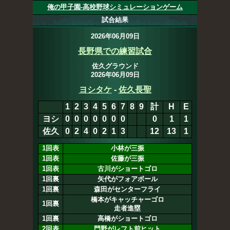
俺の甲子園-高校野球シミュレーションゲーム
試合結果
2026年06月09日
長野県での練習試合
佐久グラウンド
2026年06月09日
ヨシタケ
-
佐久長聖
1
2
3
4
5
6
7
8
9
計
H
E
ヨシ
0
0
0
0
0
0
0
0
0
1
1
佐久
0
2
4
0
2
1
3
12
13
1
1回表
小林が三振
1回表
佐藤が三振
1回表
古川がショートゴロ
1回裏
矢代がフォアボール
1回裏
森田がセンターフライ
橋本がキャッチャーゴロ
1回裏
走者進塁
1回裏
高橋がショートゴロ
2回表
門野がレフト前ヒット