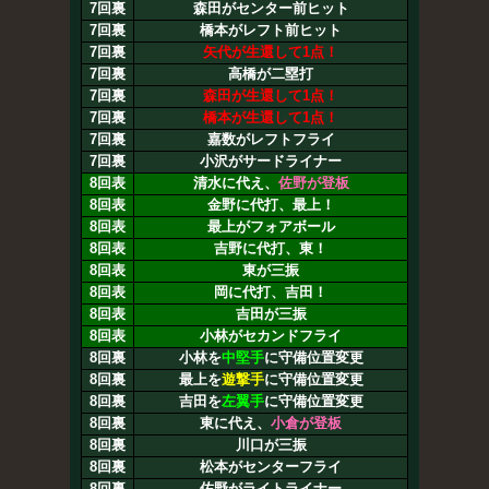
7回裏
森田がセンター前ヒット
7回裏
橋本がレフト前ヒット
7回裏
矢代が生還して1点！
7回裏
高橋が二塁打
7回裏
森田が生還して1点！
7回裏
橋本が生還して1点！
7回裏
嘉数がレフトフライ
7回裏
小沢がサードライナー
8回表
清水に代え、
佐野が登板
8回表
金野に代打、最上！
8回表
最上がフォアボール
8回表
吉野に代打、東！
8回表
東が三振
8回表
岡に代打、吉田！
8回表
吉田が三振
8回表
小林がセカンドフライ
8回裏
小林を
中堅手
に守備位置変更
8回裏
最上を
遊撃手
に守備位置変更
8回裏
吉田を
左翼手
に守備位置変更
8回裏
東に代え、
小倉が登板
8回裏
川口が三振
8回裏
松本がセンターフライ
8回裏
佐野がライトライナー