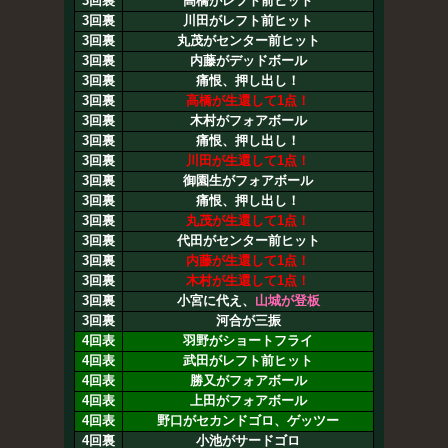
3回裏
高橋がレフト前ヒット
3回裏
川田がレフト前ヒット
3回裏
丸茂がセンター前ヒット
3回裏
内藤がデッドボール
3回裏
痛恨、押し出し！
3回裏
高橋が生還して1点！
3回裏
木村がフォアボール
3回裏
痛恨、押し出し！
3回裏
川田が生還して1点！
3回裏
御園生がフォアボール
3回裏
痛恨、押し出し！
3回裏
丸茂が生還して1点！
3回裏
代田がセンター前ヒット
3回裏
内藤が生還して1点！
3回裏
木村が生還して1点！
3回裏
小宮に代え、
山城が登板
3回裏
河合が三振
4回表
羽野がショートフライ
4回表
武田がレフト前ヒット
4回表
勝又がフォアボール
4回表
上田がフォアボール
4回表
野口がセカンドゴロ、ゲッツー
4回裏
小池がサードゴロ