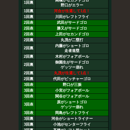
高橋がセカンドゴロ
1回裏
野口がエラー
1回裏
河合が生還して1点！
1回裏
川田がレフトフライ
2回表
武田がサードゴロ
2回表
勝又がサードゴロ
2回表
上田がセカンドゴロ
2回裏
丸茂が二塁打
内藤がショートゴロ
2回裏
走者進塁
2回裏
木村がフォアボール
御園生がサードゴロ
2回裏
ゲッツー崩れ
2回裏
丸茂が生還して1点！
2回裏
代田がピッチャーゴロ
3回表
野口が三振
3回表
小宮がフォアボール
3回表
関谷がフォアボール
原がショートゴロ
3回表
ゲッツー崩れ
3回表
岡島がレフトフライ
3回裏
河合がショートライナー
3回裏
小池がセンターフライ