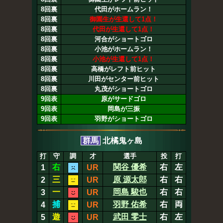
8回裏
代田がホームラン！
8回裏
御園生が生還して1点！
8回裏
代田が生還して1点！
8回裏
河合がショートゴロ
8回裏
小池がホームラン！
8回裏
小池が生還して1点！
8回裏
高橋がレフト前ヒット
8回裏
川田がセンター前ヒット
8回裏
丸茂がショートゴロ
9回表
原がサードゴロ
9回表
岡島が三振
9回表
羽野がショートゴロ
群馬
北橘鬼ヶ島
打
守
調
才
選手
投
打
右
関谷 優希
右
左
1
UR
三
原 源太郎
右
右
2
UR
一
岡島 駿也
右
右
3
UR
捕
羽野 佑希
右
両
4
UR
遊
武田 零士
右
左
5
UR