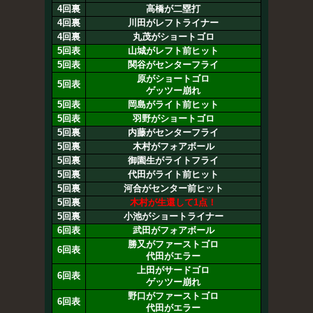
4回裏
高橋が二塁打
4回裏
川田がレフトライナー
4回裏
丸茂がショートゴロ
5回表
山城がレフト前ヒット
5回表
関谷がセンターフライ
原がショートゴロ
5回表
ゲッツー崩れ
5回表
岡島がライト前ヒット
5回表
羽野がショートゴロ
5回裏
内藤がセンターフライ
5回裏
木村がフォアボール
5回裏
御園生がライトフライ
5回裏
代田がライト前ヒット
5回裏
河合がセンター前ヒット
5回裏
木村が生還して1点！
5回裏
小池がショートライナー
6回表
武田がフォアボール
勝又がファーストゴロ
6回表
代田がエラー
上田がサードゴロ
6回表
ゲッツー崩れ
野口がファーストゴロ
6回表
代田がエラー