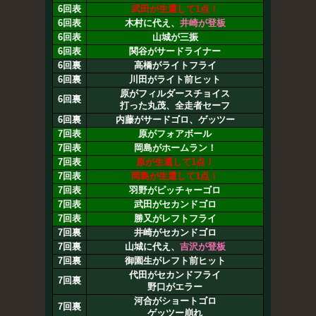
6回表
武田が生還して1点！
6回表
木村に代え、
井崎が登板
6回表
山城が三振
6回表
関谷がサードライナー
6回裏
高橋がライトフライ
6回裏
川田がライト前ヒット
原がフィルダースチョイス
6回裏
打った丸茂、全走者セーフ
6回裏
内藤がサードゴロ、ゲッツー
7回表
原がフォアボール
7回表
岡島がホームラン！
7回表
原が生還して1点！
7回表
岡島が生還して1点！
7回表
羽野がピッチャーゴロ
7回表
武田がセカンドゴロ
7回表
勝又がレフトフライ
7回裏
井崎がセカンドゴロ
7回裏
山城に代え、
吉沢が登板
7回裏
御園生がレフト前ヒット
代田がセカンドフライ
7回裏
野口がエラー
河合がショートゴロ
7回裏
ゲッツー崩れ