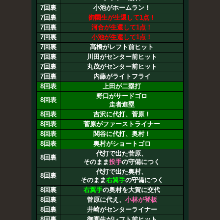
7回裏
小池がホームラン！
7回裏
御園生が生還して1点！
7回裏
河合が生還して1点！
7回裏
小池が生還して1点！
7回裏
高橋がレフト前ヒット
7回裏
川田がセンター前ヒット
7回裏
丸茂がセンター前ヒット
7回裏
内藤がライトフライ
8回表
上田が二塁打
野口がサードゴロ
8回表
走者進塁
8回表
吉沢に代打、菅原！
8回表
菅原がファーストライナー
8回表
関谷に代打、奥村！
8回表
奥村がショートゴロ
代打で出た菅原、
8回裏
そのまま
投手
の守備につく
代打で出た奥村、
8回裏
そのまま
右翼手
の守備につく
8回裏
右翼手
の奥村を大賀に交代
8回裏
菅原に代え、
小林が登板
8回裏
井崎がセンターライナー
8回裏
御園生がレフト前ヒット