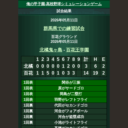
俺の甲子園-高校野球シミュレーションゲーム
試合結果
2026年05月11日
群馬県での練習試合
百花グラウンド
2026年05月11日
北橘鬼ヶ島
3
-
14
百花王学園
1
2
3
4
5
6
7
8
9
計
H
E
北橘
0
0
0
0
0
1
2
0
0
3
6
2
百花
1
1
5
0
1
0
3
3
x
14
19
2
1回表
関谷が三振
1回表
原がサードゴロ
1回表
岡島が二塁打
1回表
羽野がレフトフライ
1回裏
代田がセカンドゴロ
1回裏
河合がフォアボール
1回裏
河合が盗塁成功
1回裏
小池がライトフライ