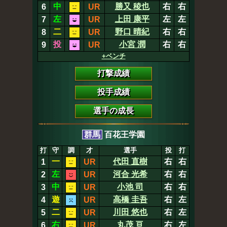
中
勝又 稜也
右
右
6
UR
左
上田 康平
左
左
7
UR
二
野口 晴紀
右
右
8
UR
投
小宮 潤
右
右
9
UR
+ベンチ
打撃成績
投手成績
選手の成長
群馬
百花王学園
打
守
調
才
選手
投
打
一
代田 直樹
右
右
1
UR
左
河合 光希
右
右
2
UR
中
小池 司
右
右
3
UR
遊
高橋 圭吾
右
左
4
UR
二
川田 悠也
右
左
5
UR
右
丸茂 亘
右
左
6
UR