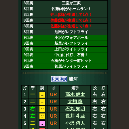
8回裏
三室が三振
8回裏
佐藤(雄)がホームラン！
8回裏
井上(諒)が生還して1点！
8回裏
佐藤(潤)が生還して1点！
8回裏
佐藤(雄)が生還して1点！
8回裏
池田がレフトフライ
9回表
小沢がフォアボール
9回表
新里がレフトフライ
9回表
上田がライトフライ
9回表
中山に代打、石橋！
9回表
石橋がセンター前ヒット
9回表
菅原がライトフライ
東東京
浦河
打
守
調
才
選手
投
打
一
高木 健太
右
右
1
UR
二
犬飼 龍
右
右
2
UR
右
石丸 知明
右
右
3
UR
左
長井 斗亜
右
右
4
UR
三
小沢 侑人
右
右
5
UR