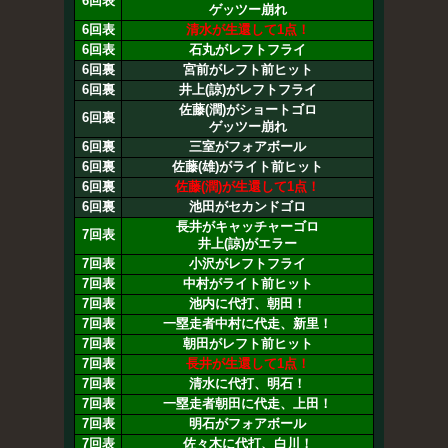
6回表
ゲッツー崩れ
6回表
清水が生還して1点！
6回表
石丸がレフトフライ
6回裏
宮前がレフト前ヒット
6回裏
井上(諒)がレフトフライ
佐藤(潤)がショートゴロ
6回裏
ゲッツー崩れ
6回裏
三室がフォアボール
6回裏
佐藤(雄)がライト前ヒット
6回裏
佐藤(潤)が生還して1点！
6回裏
池田がセカンドゴロ
長井がキャッチャーゴロ
7回表
井上(諒)がエラー
7回表
小沢がレフトフライ
7回表
中村がライト前ヒット
7回表
池内に代打、朝田！
7回表
一塁走者中村に代走、新里！
7回表
朝田がレフト前ヒット
7回表
長井が生還して1点！
7回表
清水に代打、明石！
7回表
一塁走者朝田に代走、上田！
7回表
明石がフォアボール
7回表
佐々木に代打、白川！