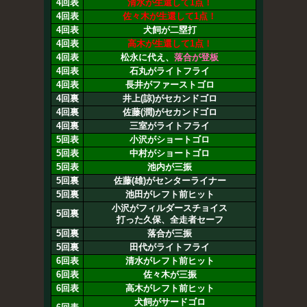
4回表
清水が生還して1点！
4回表
佐々木が生還して1点！
4回表
犬飼が二塁打
4回表
高木が生還して1点！
4回表
松永に代え、
落合が登板
4回表
石丸がライトフライ
4回表
長井がファーストゴロ
4回裏
井上(諒)がセカンドゴロ
4回裏
佐藤(潤)がセカンドゴロ
4回裏
三室がライトフライ
5回表
小沢がショートゴロ
5回表
中村がショートゴロ
5回表
池内が三振
5回裏
佐藤(雄)がセンターライナー
5回裏
池田がレフト前ヒット
小沢がフィルダースチョイス
5回裏
打った久保、全走者セーフ
5回裏
落合が三振
5回裏
田代がライトフライ
6回表
清水がレフト前ヒット
6回表
佐々木が三振
6回表
高木がレフト前ヒット
犬飼がサードゴロ