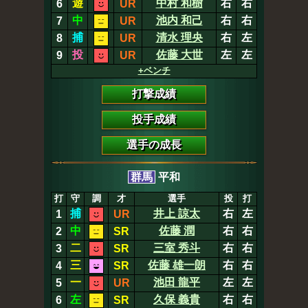
遊
中村 和樹
右
右
6
UR
中
池内 和己
右
右
7
UR
捕
清水 理央
右
左
8
UR
投
佐藤 大世
左
左
9
UR
+ベンチ
打撃成績
投手成績
選手の成長
群馬
平和
打
守
調
才
選手
投
打
捕
井上 諒太
右
左
1
UR
中
佐藤 潤
右
右
2
SR
二
三室 秀斗
右
右
3
SR
三
佐藤 雄一朗
右
右
4
SR
一
池田 龍平
左
左
5
UR
左
久保 義貴
右
右
6
SR