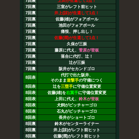
7回裏
上田が生還して1点！
7回裏
三室がレフト前ヒット
7回裏
井上(諒)が生還して1点！
7回裏
佐藤(雄)がフォアボール
7回裏
池田がフォアボール
7回裏
痛恨、押し出し！
7回裏
佐藤(潤)が生還して1点！
7回裏
久保が三振
7回裏
藤原に代え、
菅原が登板
7回裏
落合に代打、辻！
7回裏
辻が三振
7回裏
阪井がセカンドゴロ
代打で出た阪井、
8回表
そのまま
遊撃手
の守備につく
8回表
辻を
三塁手
に守備位置変更
8回表
佐藤(雄)を
右翼手
に守備位置変更
8回表
上田に代え、
鈴木が登板
8回表
犬飼がピッチャーゴロ
8回表
石丸がピッチャーゴロ
8回表
長井がショートゴロ
8回裏
鈴木がセンターライナー
8回裏
井上(諒)がレフト前ヒット
8回裏
佐藤(潤)がレフト前ヒット