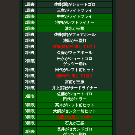
1回裏
佐藤(潤)がショートゴロ
1回裏
三室がライトフライ
2回表
中村がライトフライ
2回表
池内がレフトライナー
2回表
清水が三振
2回裏
佐藤(雄)がフォアボール
2回裏
池田が三塁打
2回裏
佐藤(雄)が生還して1点！
2回裏
久保がフォアボール
松永がショートゴロ
2回裏
ゲッツー崩れ
2回裏
田代がレフト前ヒット
2回裏
池田が生還して1点！
2回裏
宮前が三振
2回裏
井上(諒)がサードライナー
佐藤がショートゴロ
3回表
田代がエラー
3回表
高木がレフト前ヒット
3回表
犬飼がセンター前ヒット
3回表
佐藤が生還して1点！
3回表
石丸が三振
長井がセカンドゴロ
3回表
ゲッツー崩れ