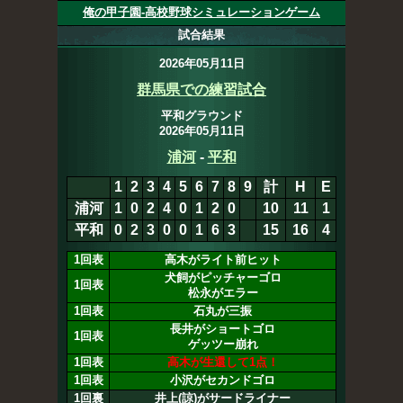
俺の甲子園-高校野球シミュレーションゲーム
試合結果
2026年05月11日
群馬県での練習試合
平和グラウンド
2026年05月11日
浦河
10
-
15
平和
1
2
3
4
5
6
7
8
9
計
H
E
浦河
1
0
2
4
0
1
2
0
0
10
12
1
平和
0
2
3
0
0
1
6
3
x
15
16
4
1回表
高木がライト前ヒット
犬飼がピッチャーゴロ
1回表
松永がエラー
1回表
石丸が三振
長井がショートゴロ
1回表
ゲッツー崩れ
1回表
高木が生還して1点！
1回表
小沢がセカンドゴロ
1回裏
井上(諒)がサードライナー