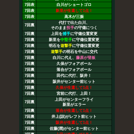
7回表
白川がショートゴロ
7回表
新里が生還して1点！
7回表
高木が三振
代打で出た白川、
7回裏
そのまま
投手
の守備につく
7回裏
上田を
捕手
に守備位置変更
7回裏
新里を
中堅手
に守備位置変更
7回裏
明石を
遊撃手
に守備位置変更
7回裏
遊撃手
の明石を中山に交代
7回裏
白川に代え、
藤原が登板
7回裏
久保がフォアボール
7回裏
落合がフォアボール
7回裏
田代に代打、阪井！
7回裏
阪井がセンター前ヒット
7回裏
久保が生還して1点！
7回裏
宮前に代打、上田！
上田がセンターフライ
7回裏
新里がエラー
7回裏
落合が生還して1点！
7回裏
井上(諒)がレフト前ヒット
7回裏
阪井が生還して1点！
7回裏
佐藤(潤)がセンター前ヒット