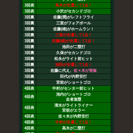
3回表
高木が生還して1点！
3回表
小沢がセカンドゴロ
3回裏
佐藤(潤)がレフトフライ
3回裏
三室がフォアボール
3回裏
佐藤(雄)がホームラン！
3回裏
三室が生還して1点！
3回裏
佐藤(雄)が生還して1点！
3回裏
池田が二塁打
3回裏
久保がセカンドゴロ
3回裏
松永がライト前ヒット
3回裏
池田が生還して1点！
3回裏
佐藤に代え、
佐々木が登板
3回裏
田代が内野安打
3回裏
宮前がショートゴロ
4回表
中村がセンター前ヒット
池内がショートゴロ
4回表
走者進塁
清水がライトライナー
4回表
宮前がエラー
4回表
佐々木が内野安打
4回表
中村が生還して1点！
4回表
高木が二塁打