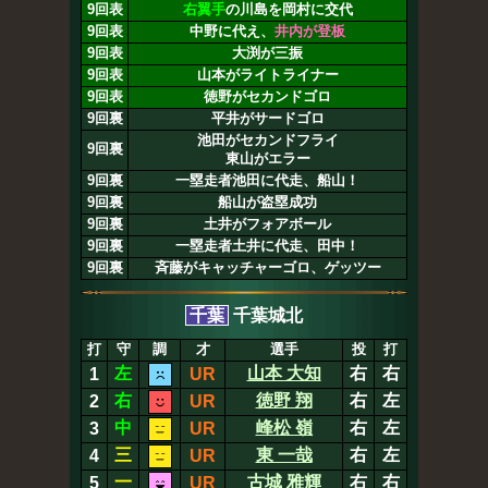
9回表
右翼手
の川島を岡村に交代
9回表
中野に代え、
井内が登板
9回表
大渕が三振
9回表
山本がライトライナー
9回表
徳野がセカンドゴロ
9回裏
平井がサードゴロ
池田がセカンドフライ
9回裏
東山がエラー
9回裏
一塁走者池田に代走、船山！
9回裏
船山が盗塁成功
9回裏
土井がフォアボール
9回裏
一塁走者土井に代走、田中！
9回裏
斉藤がキャッチャーゴロ、ゲッツー
千葉
千葉城北
打
守
調
才
選手
投
打
左
山本 大知
右
右
1
UR
右
徳野 翔
右
左
2
UR
中
峰松 嶺
右
左
3
UR
三
東 一哉
右
左
4
UR
一
古城 雅輝
右
右
5
UR