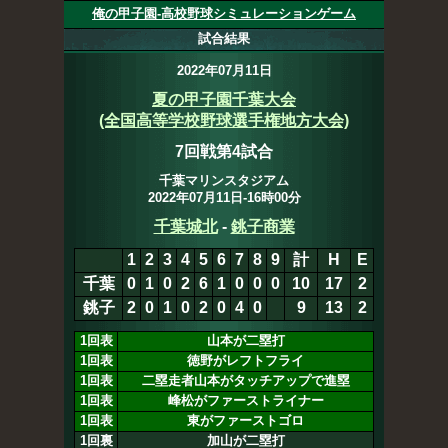
俺の甲子園-高校野球シミュレーションゲーム
試合結果
2022年07月11日
夏の甲子園千葉大会
(全国高等学校野球選手権地方大会)
7回戦第4試合
千葉マリンスタジアム
2022年07月11日-16時00分
千葉城北
10
-
9
銚子商業
1
2
3
4
5
6
7
8
9
計
H
E
千葉
0
1
0
2
6
1
0
0
0
10
17
3
銚子
2
0
1
0
2
0
4
0
0
9
13
2
1回表
山本が二塁打
1回表
徳野がレフトフライ
1回表
二塁走者山本がタッチアップで進塁
1回表
峰松がファーストライナー
1回表
東がファーストゴロ
1回裏
加山が二塁打