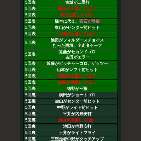
5回表
古城が二塁打
5回表
峰松が生還して1点！
5回表
東が生還して1点！
5回表
橋本に代え、
羽石が登板
5回表
東山がセンター前ヒット
5回表
古城が生還して1点！
池田がフィルダースチョイス
5回表
打った西垣、全走者セーフ
遠藤がセカンドゴロ
5回表
吉田がエラー
5回表
近藤がピッチャーゴロ、ゲッツー
5回表
山本がレフト前ヒット
5回表
西垣が生還して1点！
5回表
遠藤が生還して1点！
5回表
徳野が三振
5回裏
横田がショートゴロ
5回裏
加山がセンター前ヒット
5回裏
中野がライト前ヒット
5回裏
平井が内野安打
5回裏
加山が生還して1点！
5回裏
池田が内野安打
5回裏
土井がライトフライ
5回裏
三塁走者中野がタッチアップ