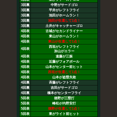
3回裏
中野がサードゴロ
3回裏
平井がレフトフライ
3回裏
池田がホームラン！
3回裏
池田が生還して1点！
3回裏
土井がキャッチャーゴロ
4回表
古城がセカンドライナー
4回表
東山がホームラン！
4回表
東山が生還して1点！
西垣がレフトフライ
4回表
加山がエラー
4回表
遠藤が三振
4回表
近藤がフォアボール
4回表
山本がセンター前ヒット
4回表
西垣が生還して1点！
4回表
山本が盗塁失敗
4回裏
斉藤がレフトフライ
4回裏
吉田がサードゴロ
4回裏
橋本がセンターフライ
5回表
徳野が三塁打
5回表
峰松が内野安打
5回表
徳野が生還して1点！
5回表
東がライト前ヒット