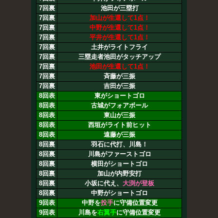
7回裏
池田が三塁打
7回裏
加山が生還して1点！
7回裏
中野が生還して1点！
7回裏
平井が生還して1点！
7回裏
土井がライトフライ
7回裏
三塁走者池田がタッチアップ
7回裏
池田が生還して1点！
7回裏
斉藤が三振
7回裏
吉田が三振
8回表
東がショートゴロ
8回表
古城がフォアボール
8回表
東山が三振
8回表
西垣がライト前ヒット
8回表
遠藤が三振
8回裏
羽石に代打、川島！
8回裏
川島がファーストゴロ
8回裏
横田がショートゴロ
8回裏
加山が内野安打
8回裏
小坂に代え、
大渕が登板
8回裏
中野がショートゴロ
9回表
中野を
投手
に守備位置変更
9回表
川島を
右翼手
に守備位置変更