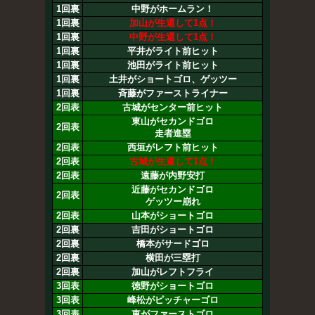
1回裏
中野がホームラン！
1回裏
加山が生還して1点！
1回裏
中野が生還して1点！
1回裏
平井がライト前ヒット
1回裏
池田がライト前ヒット
1回裏
土井がショートゴロ、ゲッツー
1回裏
斉藤がファーストライナー
2回表
古城がセンター前ヒット
東山がセカンドゴロ
2回表
走者進塁
2回表
西垣がレフト前ヒット
2回表
古城が生還して1点！
2回表
遠藤が内野安打
近藤がセカンドゴロ
2回表
ゲッツー崩れ
2回表
山本がショートゴロ
2回裏
吉田がショートゴロ
2回裏
橋本がサードゴロ
2回裏
横田が三塁打
2回裏
加山がレフトフライ
3回表
徳野がショートゴロ
3回表
峰松がピッチャーゴロ
3回表
東がファーストゴロ