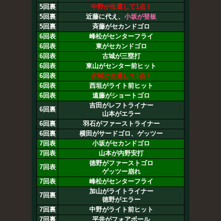
5回裏
中野が生還して1点！
5回裏
近藤に代え、
小坂が登板
5回裏
斉藤がセカンドゴロ
6回表
峰松がセンターフライ
6回表
東がセカンドゴロ
6回表
古城が三塁打
6回表
東山がセンター前ヒット
6回表
古城が生還して1点！
6回表
西垣がライト前ヒット
6回表
遠藤がショートゴロ
吉田がレフトライナー
6回裏
山本がエラー
6回裏
羽石がファーストライナー
6回裏
横田がサードゴロ、ゲッツー
7回表
小坂がセカンドゴロ
7回表
山本が内野安打
徳野がファーストゴロ
7回表
ゲッツー崩れ
7回表
峰松がセンターフライ
加山がライトライナー
7回裏
徳野がエラー
7回裏
中野がライト前ヒット
7回裏
平井がフォアボール