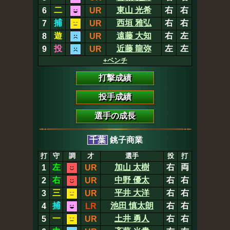
二
東山 光希
右
右
6
UR
捕
西垣 雅弘
右
右
7
UR
遊
遠藤 大知
右
左
8
UR
投
近藤 龍弥
左
左
9
UR
+ベンチ
打撃成績
投手成績
選手の成長
千葉
銚子商業
打
守
調
才
選手
投
打
左
加山 太樹
右
両
1
UR
右
中野 優太
右
右
2
UR
三
平井 大洋
右
右
3
UR
捕
池田 慎太朗
右
右
4
LR
一
土井 勇人
右
右
5
UR