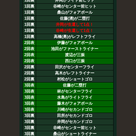
1回裏
井岡がライト前ヒット
1回裏
谷崎がセンター前ヒット
1回裏
桑山がフォアボール
1回裏
佐藤(湧)が二塁打
1回裏
井岡が生還して1点！
1回裏
谷崎が生還して1点！
1回裏
高橋(勇)がレフトフライ
2回表
伊藤がフォアボール
2回表
池田がファーストライナー
2回表
渡辺が三振
2回表
西口が三振
2回裏
田沢がセンターフライ
2回裏
高木がレフトライナー
2回裏
村松がショートゴロ
3回表
佐藤が二塁打
3回表
林がセンターフライ
3回表
水島がライトフライ
3回表
藤木がフォアボール
3回表
川崎がセカンドゴロ
3回裏
田所がセカンドゴロ
3回裏
井岡がセカンドゴロ
3回裏
谷崎がセンター前ヒット
3回裏
桑山がショートライナー