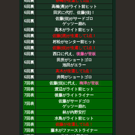
6回裏
谷崎が生還して1点！
6回裏
高橋(勇)がライト前ヒット
6回裏
田沢に代打、佐藤(佳)！
佐藤(佳)がサードゴロ
6回裏
ゲッツー崩れ
6回裏
高木がライト前ヒット
6回裏
佐藤(湧)が生還して1点！
6回裏
村松がセンター前ヒット
6回裏
佐藤(佳)が生還して1点！
6回裏
西口に代え、
後藤が登板
田所がショートゴロ
6回裏
池田がエラー
6回裏
高木が生還して1点！
6回裏
井岡がショートゴロ
7回表
佐藤(佳)に代え、
梅津が登板
7回表
渡辺がライト前ヒット
7回表
後藤がライトライナー
佐藤がサードゴロ
7回表
ゲッツー崩れ
7回表
林が内野安打
7回表
水島がライト前ヒット
7回表
佐藤が生還して1点！
7回表
藤木がファーストライナー