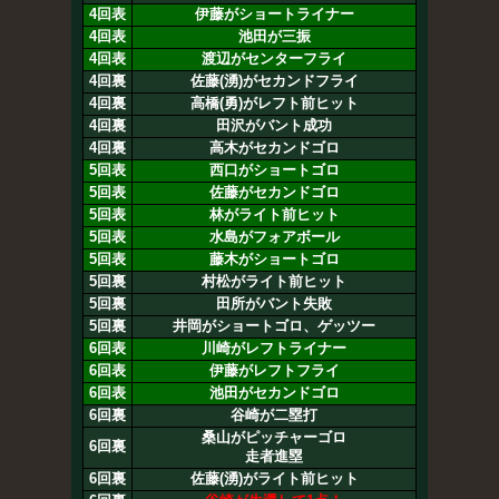
4回表
伊藤がショートライナー
4回表
池田が三振
4回表
渡辺がセンターフライ
4回裏
佐藤(湧)がセカンドフライ
4回裏
高橋(勇)がレフト前ヒット
4回裏
田沢がバント成功
4回裏
高木がセカンドゴロ
5回表
西口がショートゴロ
5回表
佐藤がセカンドゴロ
5回表
林がライト前ヒット
5回表
水島がフォアボール
5回表
藤木がショートゴロ
5回裏
村松がライト前ヒット
5回裏
田所がバント失敗
5回裏
井岡がショートゴロ、ゲッツー
6回表
川崎がレフトライナー
6回表
伊藤がレフトフライ
6回表
池田がセカンドゴロ
6回裏
谷崎が二塁打
桑山がピッチャーゴロ
6回裏
走者進塁
6回裏
佐藤(湧)がライト前ヒット