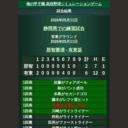
俺の甲子園-高校野球シミュレーションゲーム
試合結果
2026年05月11日
静岡県での練習試合
有東グラウンド
2026年05月11日
那智勝浦
-
有東坂
1
2
3
4
5
6
7
8
9
計
H
E
那智
1
0
0
0
0
0
1
0
2
7
1
有東
2
0
0
0
0
4
0
0
6
12
0
1回表
佐藤がフォアボール
1回表
林がバント成功
1回表
水島がセカンドゴロ
1回表
藤木がレフト前ヒット
1回表
佐藤が生還して1点！
1回表
川崎がライトライナー
1回裏
村松がライトライナー
1回裏
田所がファーストライナー