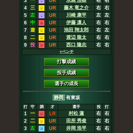
一
水島 浩樹
右
右
3
UR
三
藤木 竜之介
右
右
4
UR
左
川崎 康平
左
左
5
UR
中
伊藤 凛人
右
右
6
UR
遊
池田 翔太郎
右
左
7
UR
二
渡辺 龍太
右
右
8
UR
投
西口 隆志
右
右
9
UR
+ベンチ
打撃成績
投手成績
選手の成長
静岡
有東坂
打
守
調
才
選手
投
打
一
村松 蓮
右
右
1
LR
二
田所 秀俊
右
右
2
UR
左
井岡 浩平
右
右
3
UR