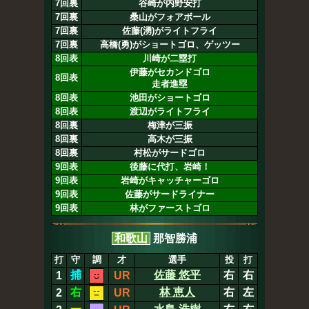
7回裏
谷崎が内野安打
7回裏
桑山がフォアボール
7回裏
佐藤(湧)がライトフライ
7回裏
高橋(勇)がショートゴロ、ゲッツー
8回表
川崎が二塁打
伊藤がセカンドゴロ
8回表
走者進塁
8回表
池田がショートゴロ
8回表
渡辺がライトフライ
8回裏
梅津が三振
8回裏
高木が三振
8回裏
村松がサードゴロ
9回表
後藤に代打、岩崎！
9回表
岩崎がキャッチャーゴロ
9回表
佐藤がサードライナー
9回表
林がファーストゴロ
和歌山
那智勝浦
打
守
調
才
選手
投
打
捕
佐藤 悠平
右
右
1
UR
右
林 恵人
右
左
2
UR