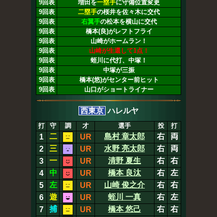
9回表
増田を
一塁手
に守備位置変更
9回表
二塁手
の桜井を佐々木に交代
9回表
右翼手
の松本を横山に交代
9回表
橋本(良)がレフトフライ
9回表
山崎がホームラン！
9回表
山崎が生還して1点！
9回表
蛭川に代打、中塚！
9回表
中塚が三振
9回表
橋本(悠)がセンター前ヒット
9回表
山口がショートライナー
西東京
ハレルヤ
打
守
調
才
選手
投
打
二
島村 章太郎
右
両
1
UR
三
水野 亮太郎
右
両
2
UR
一
清野 夏生
右
右
3
UR
中
橋本 良汰
右
左
4
UR
左
山崎 俊之介
右
右
5
UR
遊
蛭川 一真
右
左
6
UR
捕
橋本 悠己
右
右
7
UR