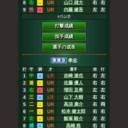
右
山口 雄大
右
右
8
UR
投
内藤 健吾
左
左
9
UR
+ベンチ
打撃成績
投手成績
選手の成長
東東京
孝志
打
守
調
才
選手
投
打
中
吉崎 達也
右
左
1
LR
遊
佐藤 優人
右
右
2
UR
右
増田 亘希
左
左
3
UR
三
山下 大樹
右
右
4
LR
二
高須 康介
右
両
5
UR
一
松本 健太郎
右
右
6
UR
左
飯塚 駿介
左
左
7
UR
捕
高崎 柊
右
右
8
UR