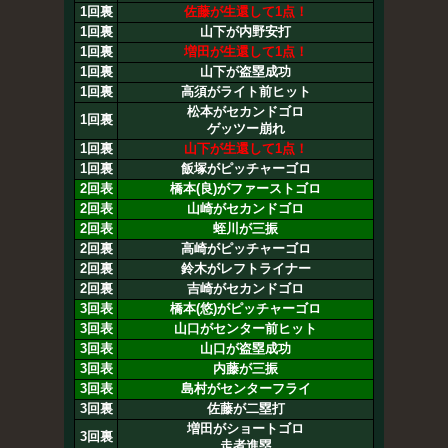
1回裏
佐藤が生還して1点！
1回裏
山下が内野安打
1回裏
増田が生還して1点！
1回裏
山下が盗塁成功
1回裏
高須がライト前ヒット
松本がセカンドゴロ
1回裏
ゲッツー崩れ
1回裏
山下が生還して1点！
1回裏
飯塚がピッチャーゴロ
2回表
橋本(良)がファーストゴロ
2回表
山崎がセカンドゴロ
2回表
蛭川が三振
2回裏
高崎がピッチャーゴロ
2回裏
鈴木がレフトライナー
2回裏
吉崎がセカンドゴロ
3回表
橋本(悠)がピッチャーゴロ
3回表
山口がセンター前ヒット
3回表
山口が盗塁成功
3回表
内藤が三振
3回表
島村がセンターフライ
3回裏
佐藤が二塁打
増田がショートゴロ
3回裏
走者進塁