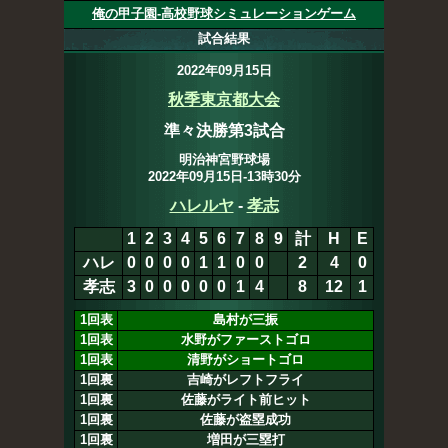
俺の甲子園-高校野球シミュレーションゲーム
試合結果
2022年09月15日
秋季東京都大会
準々決勝第3試合
明治神宮野球場
2022年09月15日-13時30分
ハレルヤ
-
孝志
1
2
3
4
5
6
7
8
9
計
H
E
ハレ
0
0
0
0
1
1
0
0
1
3
6
0
孝志
3
0
0
0
0
0
1
4
8
12
1
1回表
島村が三振
1回表
水野がファーストゴロ
1回表
清野がショートゴロ
1回裏
吉崎がレフトフライ
1回裏
佐藤がライト前ヒット
1回裏
佐藤が盗塁成功
1回裏
増田が三塁打