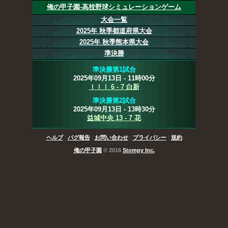
俺の甲子園-高校野球シミュレーションゲーム
大会一覧
2025年 秋季都道府県大会
2025年 秋季熊本県大会
準決勝
準決勝第1試合
2025年09月13日 - 11時00分
ｌｌｌ 6 - 7 白新
準決勝第2試合
2025年09月13日 - 13時30分
益城中央 13 - 7 花
ヘルプ
|
バグ報告
|
お問い合わせ
|
プライバシー
|
規約
俺の甲子園
© 2016
Stompy Inc.