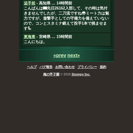
追手前
- 高知県 ... 14時間前
こんばんは🌃先日26162入部して、その時は気付
きませんでしたが、二刀流ですね😳ミート力は魅
力ですが、遊撃手としての守備力を備えていない
ので、コンとスタミナ鍛えて投手1本で挑ませま
す🦾
東海東
- 宮崎県 ... 15時間前
こんにちは。
«prev
next»
ヘルプ
|
バグ報告
|
お問い合わせ
|
プライバシー
|
規約
俺の甲子園
© 2016
Stompy Inc.