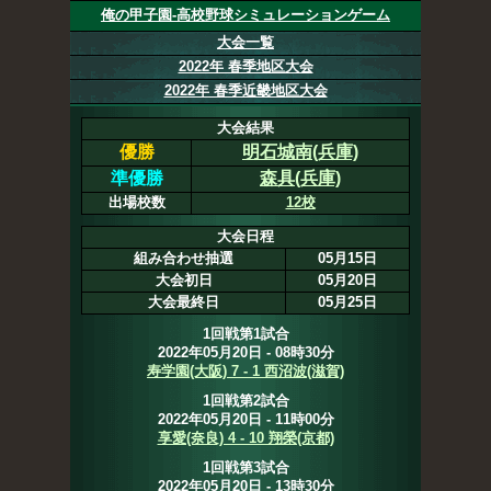
俺の甲子園-高校野球シミュレーションゲーム
大会一覧
2022年 春季地区大会
2022年 春季近畿地区大会
大会結果
優勝
明石城南(兵庫)
準優勝
森具(兵庫)
出場校数
12校
大会日程
組み合わせ抽選
05月15日
大会初日
05月20日
大会最終日
05月25日
1回戦第1試合
2022年05月20日 - 08時30分
寿学園(大阪) 7 - 1 西沼波(滋賀)
1回戦第2試合
2022年05月20日 - 11時00分
享愛(奈良) 4 - 10 翔榮(京都)
1回戦第3試合
2022年05月20日 - 13時30分