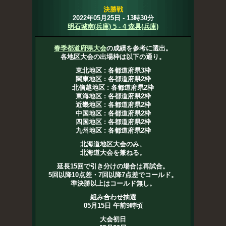
決勝戦
2022年05月25日 - 13時30分
明石城南(兵庫) 5 - 4 森具(兵庫)
春季都道府県大会
の成績を参考に選出。
各地区大会の出場枠は以下の通り。
東北地区 : 各都道府県3枠
関東地区 : 各都道府県2枠
北信越地区 : 各都道府県2枠
東海地区 : 各都道府県2枠
近畿地区 : 各都道府県2枠
中国地区 : 各都道府県2枠
四国地区 : 各都道府県2枠
九州地区 : 各都道府県2枠
北海道地区大会のみ、
北海道大会を兼ねる。
延長15回で引き分けの場合は再試合。
5回以降10点差・7回以降7点差でコールド。
準決勝以上はコールド無し。
組み合わせ抽選
05月15日 午前9時頃
大会初日