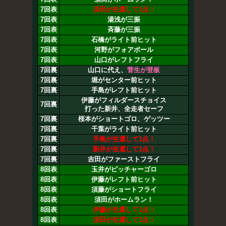
7回表
須田が生還して1点！
7回表
湯浅が三振
7回表
斉藤が三振
7回表
石橋がライト前ヒット
7回表
河野がフォアボール
7回表
山口がレフトフライ
7回裏
山口に代え、
菅生が登板
7回裏
堀がセンター前ヒット
7回裏
手島がレフト前ヒット
伊藤がフィルダースチョイス
7回裏
打った新井、全走者セーフ
7回裏
桜本がショートゴロ、ゲッツー
7回裏
千葉がライト前ヒット
7回裏
手島が生還して1点！
7回裏
新井が生還して1点！
7回裏
吉田がファーストフライ
8回表
玉井がピッチャーゴロ
8回表
伊藤がレフト前ヒット
8回表
須藤がショートフライ
8回表
須田がホームラン！
8回表
伊藤が生還して1点！
8回表
須田が生還して1点！