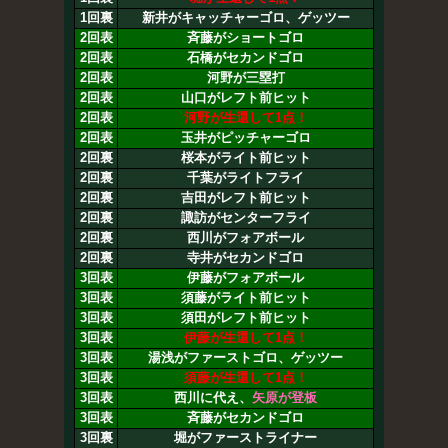
1回裏
新井がキャッチャーゴロ、ゲッツー
2回表
斉藤がショートゴロ
2回表
石橋がセカンドゴロ
2回表
河野が三塁打
2回表
山口がレフト前ヒット
2回表
河野が生還して1点！
2回表
玉井がピッチャーゴロ
2回裏
桜本がライト前ヒット
2回裏
千葉がライトフライ
2回裏
吉田がレフト前ヒット
2回裏
諏訪がセンターフライ
2回裏
西川がフォアボール
2回裏
寺井がセカンドゴロ
3回表
伊藤がフォアボール
3回表
須藤がライト前ヒット
3回表
須田がレフト前ヒット
3回表
伊藤が生還して1点！
3回表
湯浅がファーストゴロ、ゲッツー
3回表
須藤が生還して1点！
3回表
西川に代え、
矢原が登板
3回表
斉藤がセカンドゴロ
3回裏
堀がファーストライナー