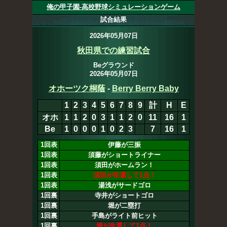
俺の甲子園-高校野球シミュレーションゲーム
試合結果
2026年05月07日
秋田県での練習試合
Beグラウンド
2026年05月07日
オホーツク桐蔭
11
-
8
Berry Berry Baby
1
2
3
4
5
6
7
8
9
計
H
E
オホ
1
1
2
0
3
1
1
2
0
11
16
1
Be
1
0
0
0
1
0
2
3
1
8
17
1
1回表
伊藤が三振
1回表
須藤がショートライナー
1回表
須田がホームラン！
1回表
須田が生還して1点！
1回表
湯浅がサードゴロ
1回裏
寺井がショートゴロ
1回裏
堀が二塁打
1回裏
手島がライト前ヒット
1回裏
堀が生還して1点！