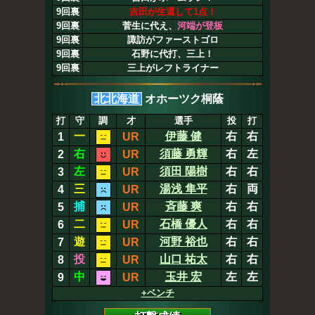
9回裏
吉田が生還して1点！
9回裏
菅生に代え、
河端が登板
9回裏
諏訪がファーストゴロ
9回裏
石野に代打、三上！
9回裏
三上がレフトライナー
北北海道
オホーツク桐蔭
打
守
調
才
選手
投
打
一
伊藤 健
右
右
1
UR
右
須藤 勇輝
右
左
2
UR
左
須田 陽樹
右
右
3
UR
三
湯浅 隼平
右
両
4
UR
捕
斉藤 爽
右
右
5
UR
二
石橋 優人
右
右
6
UR
遊
河野 裕也
右
右
7
UR
投
山口 祐太
右
右
8
UR
中
玉井 宏
左
左
9
UR
+ベンチ