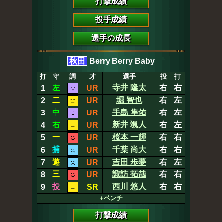
打撃成績
投手成績
選手の成長
秋田
Berry Berry Baby
打
守
調
才
選手
投
打
左
寺井 隆太
右
右
1
UR
二
堀 智也
右
左
2
UR
中
手島 隼佑
右
左
3
UR
右
新井 颯人
右
左
4
UR
一
桜本 一輝
右
右
5
UR
捕
千葉 尚大
右
右
6
UR
遊
吉田 歩夢
右
左
7
UR
三
諏訪 拓哉
右
右
8
UR
投
西川 悠人
右
右
9
SR
+ベンチ
打撃成績