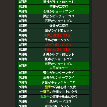
8回表
湯浅がライト前ヒット
8回表
斉藤が二塁打
8回表
石橋がショートフライ
8回裏
諏訪がピッチャーゴロ
8回裏
石野がショートゴロ
8回裏
寺井が二塁打
8回裏
堀がライト前ヒット
8回裏
寺井が生還して1点！
8回裏
手島がホームラン！
8回裏
堀が生還して1点！
8回裏
手島が生還して1点！
8回裏
新井がレフト前ヒット
8回裏
桜本がショートゴロ
河野がショートゴロ
9回表
吉田がエラー
9回表
菅生がセンターフライ
9回表
玉井がセンターフライ
9回表
伊藤がキャッチャーゴロ
9回裏
二塁手
の石橋を林に交代
9回裏
一塁手
の伊藤を井上に交代
9回裏
右翼手
の須藤を亀山に交代
9回裏
千葉がサードゴロ
9回裏
吉田がホームラン！