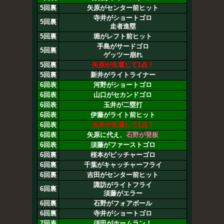
5回裏
矢原がセンター前ヒット
寺井がショートゴロ
5回裏
走者進塁
5回裏
堀がレフト前ヒット
手島がサードゴロ
5回裏
ゲッツー崩れ
5回裏
矢原が生還して1点！
5回裏
新井がライトライナー
6回表
河野がショートゴロ
6回表
山口がセカンドゴロ
6回表
玉井が二塁打
6回表
伊藤がライト前ヒット
6回表
玉井が生還して1点！
6回表
矢原に代え、
石野が登板
6回表
須藤がファーストゴロ
6回裏
桜本がピッチャーゴロ
6回裏
千葉がキャッチャーフライ
6回裏
吉田がセンター前ヒット
諏訪がライトフライ
6回裏
須藤がエラー
6回裏
石野がフォアボール
6回裏
寺井がショートゴロ
7回表
須田がホームラン！