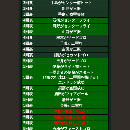
3回裏
手島がセンター前ヒット
3回裏
新井が三振
3回裏
手島が盗塁失敗
4回表
石橋がセンターフライ
4回表
河野がセンターフライ
4回表
山口が三振
4回裏
桜本がサードゴロ
4回裏
千葉が二塁打
4回裏
吉田が三振
4回裏
諏訪がセカンドゴロ
5回表
玉井がサードゴロ
5回表
伊藤がライト前ヒット
一塁走者の伊藤がスタート
5回表
須藤の打球は一二塁間を抜ける！
エンドラン成功
5回表
須藤が盗塁成功
5回表
須田がフォアボール
5回表
湯浅が三振
5回表
斉藤が二塁打
5回表
伊藤が生還して1点！
5回表
須藤が生還して1点！
5回表
須田が生還して1点！
5回表
石橋がファーストゴロ