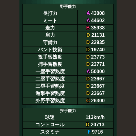
野手能力
長打力
A
43008
ミート
A
44602
走力
B
35938
肩力
D
21131
守備力
D
22935
バント技術
D
19740
投手習熟度
D
23773
捕手習熟度
D
23771
一塁手習熟度
A
50000
二塁手習熟度
D
23667
三塁手習熟度
D
23667
遊撃手習熟度
D
23667
外野手習熟度
C
26300
投手能力
球速
113km/h
コントロール
D
20713
スタミナ
F
9716