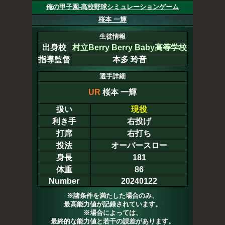
俺の甲子園-高校野球シミュレーションゲーム
桜本 一輝
生徒情報
出身校
村立Berry Berry Baby高等学校
指導監督
本多 玲音
選手詳細
UR
桜本 一輝
扱い
現役
利き手
右投げ
打席
右打ち
投法
オーバースロー
身長
181
体重
86
Number
20240122
※諸条件を満たした場合のみ、
最高能力値が記録されています。
※場合によっては、
最終的な能力値と若干の誤差があります。