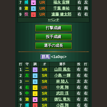
捕
福永 宙輝
右
左
7
UR
遊
千葉 泰祐
右
両
8
UR
投
遠藤 健太郎
右
右
9
UR
+ベンチ
打撃成績
投手成績
選手の成長
群馬
<1a0qc>
打
守
調
才
選手
投
打
二
山田 風生
右
右
1
SR
左
小島 一輝
右
右
2
SR
一
林 陸人
左
左
3
SR
右
中尾 翔
右
右
4
UR
中
武田 渓
右
右
5
SR
遊
徳弘 竜矢
右
左
6
SR
捕
小西 翔
右
右
7
SR