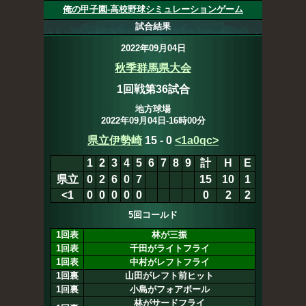
俺の甲子園-高校野球シミュレーションゲーム
試合結果
2022年09月04日
秋季群馬県大会
1回戦第36試合
地方球場
2022年09月04日-16時00分
県立伊勢崎
15
-
0
<1a0qc>
1
2
3
4
5
6
7
8
9
計
H
E
県立
0
2
6
0
7
15
10
1
<1
0
0
0
0
0
0
2
2
5回コールド
1回表
林が三振
1回表
千田がライトフライ
1回表
中村がレフトフライ
1回裏
山田がレフト前ヒット
1回裏
小島がフォアボール
林がサードフライ