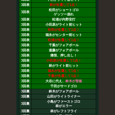
3回表
林が生還して1点！
松田がショートゴロ
3回表
ゲッツー崩れ
3回表
松浦が内野安打
3回表
小田原がライト前ヒット
3回表
松田が生還して1点！
3回表
福永がセンター前ヒット
3回表
松浦が生還して1点！
3回表
千葉がフォアボール
3回表
遠藤がフォアボール
3回表
痛恨、押し出し！
3回表
小田原が生還して1点！
3回表
林がライト前ヒット
3回表
福永が生還して1点！
3回表
千葉が生還して1点！
3回表
大谷に代え、
鈴木が登板
3回表
千田がサードゴロ
3回裏
鈴木がフォアボール
3回裏
山田がライトライナー
小島がファーストゴロ
3回裏
林がエラー
3回裏
林がレフトフライ