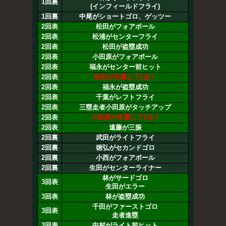
1回裏
(インフィールドフライ)
1回裏
中尾がショートゴロ、ゲッツー
2回表
松田がフォアボール
2回表
松浦がセンターフライ
2回表
松田が盗塁成功
2回表
小田原がフォアボール
2回表
福永がセンター前ヒット
2回表
松田が生還して1点！
2回表
福永が盗塁成功
2回表
千葉がレフトフライ
2回表
三塁走者小田原がタッチアップ
2回表
小田原が生還して1点！
2回表
遠藤が三振
2回裏
武田がライトフライ
2回裏
徳弘がセカンドゴロ
2回裏
小西がフォアボール
2回裏
生田がセンターライナー
林がサードゴロ
3回表
生田がエラー
3回表
林が盗塁成功
千田がファーストゴロ
3回表
走者進塁
3回表
中村がライト前ヒット