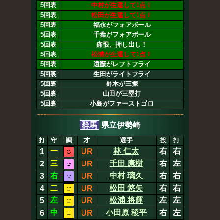
5回表
中村が生還して1点！
5回表
松田が生還して1点！
5回表
福永がフォアボール
5回表
千葉がフォアボール
5回表
痛恨、押し出し！
5回表
松浦が生還して1点！
5回表
遠藤がレフトフライ
5回裏
生田がライトフライ
5回裏
鈴木が三振
5回裏
山田が三塁打
5回裏
小島がファーストゴロ
群馬
県立伊勢崎
打
守
調
才
選手
投
打
一
林 仁太
右
右
1
UR
三
千田 康樹
右
左
2
UR
右
中村 璃久
右
右
3
UR
二
松田 悠矢
右
右
4
UR
左
松浦 将輝
左
左
5
UR
中
小田原 稜平
右
左
6
UR