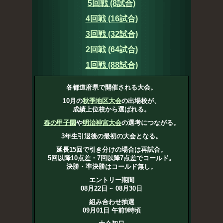
5回戦 (8試合)
4回戦 (16試合)
3回戦 (32試合)
2回戦 (64試合)
1回戦 (88試合)
各都道府県で開催される大会。
10月の
秋季地区大会
の出場校が、
成績上位校から選ばれる。
春の甲子園
や
明治神宮大会
の選考につながる。
3年生引退後の最初の大会となる。
延長15回で引き分けの場合は再試合。
5回以降10点差・7回以降7点差でコールド。
決勝・準決勝はコールド無し。
エントリー期間
08月22日 ~ 08月30日
組み合わせ抽選
09月01日 午前9時頃