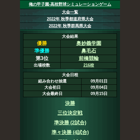
俺の甲子園-高校野球シミュレーションゲーム
大会一覧
2022年 秋季都道府県大会
2022年 秋季群馬県大会
大会結果
優勝
奥妙義学園
準優勝
鼻毛石
第3位
前橋競輪
出場校数
216校
大会日程
組み合わせ抽選
09月01日
大会初日
09月04日
大会最終日
09月15日
決勝
三位決定戦
準決勝 (2試合)
準々決勝 (4試合)