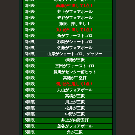
3回表
高瀬が生還して1点！
3回表
井上がフォアボール
3回表
釜谷がフォアボール
3回表
痛恨、押し出し！
3回表
丸山が生還して1点！
3回表
角がファーストゴロ
3回裏
杉岡がショートゴロ
3回裏
佐藤がフォアボール
3回裏
山岸がショートゴロ、ゲッツー
4回表
柳瀬が三振
4回表
三田がファーストゴロ
4回表
鵜川がセンター前ヒット
4回表
高瀬が二塁打
4回表
鵜川が生還して1点！
4回表
丸山がフォアボール
4回表
高橋が三振
4回裏
川上が三振
4回裏
松井が三振
4回裏
中野が三振
5回表
井上が内野安打
5回表
釜谷がフォアボール
5回表
角が三振