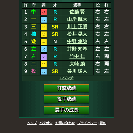
打
守
調
才
選手
投
打
中
佐藤 賢
右
右
1
R
一
山岸 航大
右
左
2
R
三
川上 正明
右
右
3
SR
捕
松井 晃太
右
左
4
SR
遊
中野 悠弥
右
右
5
N
左
井野 知希
左
左
6
R
右
竹中 仁
右
両
7
R
二
大崎 励
右
両
8
R
投
谷川 暖人
右
左
9
SR
+ベンチ
打撃成績
投手成績
選手の成長
ヘルプ
|
バグ報告
|
お問い合わせ
|
プライバシー
|
規約
俺の甲子園
© 2016
Stompy Inc.