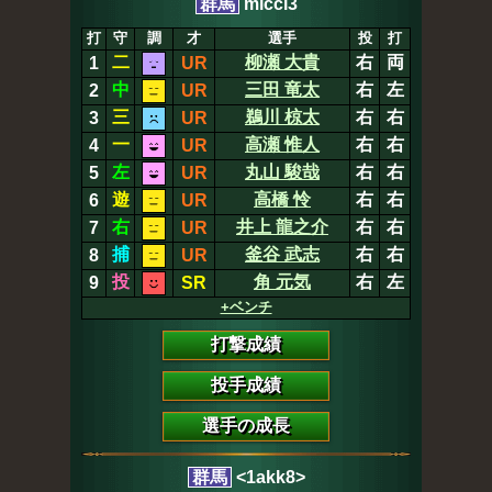
群馬
micci3
打
守
調
才
選手
投
打
二
柳瀬 大貴
右
両
1
UR
中
三田 竜太
右
左
2
UR
三
鵜川 椋太
右
右
3
UR
一
高瀬 惟人
右
右
4
UR
左
丸山 駿哉
右
右
5
UR
遊
高橋 怜
右
右
6
UR
右
井上 龍之介
右
右
7
UR
捕
釜谷 武志
右
右
8
UR
投
角 元気
右
左
9
SR
+ベンチ
打撃成績
投手成績
選手の成長
群馬
<1akk8>