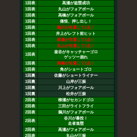
1回表
高瀬が盗塁成功
1回表
丸山がフォアボール
1回表
高橋がフォアボール
1回表
痛恨、押し出し！
1回表
鵜川が生還して1点！
1回表
井上がレフト前ヒット
1回表
高瀬が生還して1点！
1回表
丸山が生還して1点！
釜谷がキャッチャーゴロ
1回表
ゲッツー崩れ
1回表
高橋が生還して1点！
1回表
角がショートゴロ
1回裏
佐藤がショートライナー
1回裏
山岸が三振
1回裏
川上がフォアボール
1回裏
松井が三振
2回表
柳瀬がセカンドゴロ
2回表
三田がライトフライ
2回表
鵜川がフォアボール
谷川が暴投！
2回表
走者進塁
2回表
高瀬がフォアボール
2回表
丸山が三振