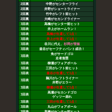
2回裏
中野がセンターフライ
2回裏
井野がショートライナー
2回裏
竹中がレフト前ヒット
2回裏
大崎がセカンドライナー
3回表
高橋がセンター前ヒット
3回表
井上がホームラン！
3回表
高橋が生還して1点！
3回表
井上が生還して1点！
3回表
谷川に代え、
杉岡が登板
3回表
釜谷がセーフティバント成功！
角がサードゴロ
3回表
走者進塁
3回表
柳瀬がフォアボール
3回表
三田がレフト前ヒット
3回表
釜谷が生還して1点！
鵜川がレフトライナー
3回表
井野がエラー
3回表
柳瀬が生還して1点！
高瀬がセカンドゴロ
3回表
ゲッツー崩れ
3回表
三田が生還して1点！
3回表
丸山がフォアボール
3回表
高橋がセンター前ヒット