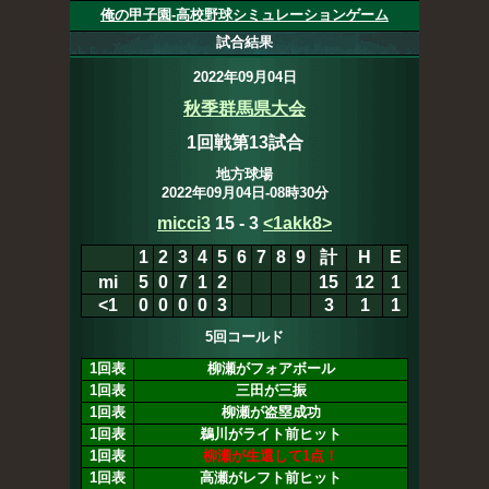
俺の甲子園-高校野球シミュレーションゲーム
試合結果
2022年09月04日
秋季群馬県大会
1回戦第13試合
地方球場
2022年09月04日-08時30分
micci3
15
-
3
<1akk8>
1
2
3
4
5
6
7
8
9
計
H
E
mi
5
0
7
1
2
15
12
1
<1
0
0
0
0
3
3
1
1
5回コールド
1回表
柳瀬がフォアボール
1回表
三田が三振
1回表
柳瀬が盗塁成功
1回表
鵜川がライト前ヒット
1回表
柳瀬が生還して1点！
1回表
高瀬がレフト前ヒット