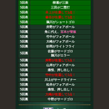
5回表
柳瀬が三振
5回表
三田が二塁打
5回表
井上が生還して1点！
5回表
釜谷が生還して1点！
5回表
鵜川がショートゴロ
5回裏
井野がフォアボール
5回裏
角に代え、
宮本が登板
5回裏
竹中がフォアボール
5回裏
大崎がフォアボール
5回裏
杉岡がライトフライ
佐藤がサードゴロ
5回裏
鵜川がエラー
5回裏
井野が生還して1点！
5回裏
山岸がフォアボール
5回裏
痛恨、押し出し！
5回裏
竹中が生還して1点！
5回裏
川上がサードライナー
5回裏
松井がフォアボール
5回裏
痛恨、押し出し！
5回裏
大崎が生還して1点！
5回裏
中野がサードゴロ