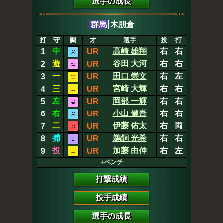
選手の成長
群馬
木朋倉
打
守
調
才
選手
投
打
中
高崎 雄翔
右
右
1
UR
遊
谷田 大河
右
右
2
UR
一
田口 崇文
右
左
3
UR
三
宮崎 大輝
右
右
4
UR
左
岡部 一輝
右
右
5
UR
右
小山 健吾
右
右
6
UR
二
伊藤 佑太
右
両
7
UR
捕
鵜飼 光希
右
右
8
UR
投
加藤 由伸
右
左
9
UR
+ベンチ
打撃成績
投手成績
選手の成長