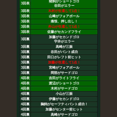
猪飼がショートゴロ
3回表
谷田がエラー
3回表
木村が生還して1点！
3回表
山﨑がフォアボール
3回表
痛恨、押し出し！
3回表
舟山が生還して1点！
3回表
佐藤がセカンドフライ
加藤がセカンドゴロ
3回裏
宇井がエラー
3回裏
高崎が三振
3回裏
谷田がバント成功
3回裏
田口がレフト前ヒット
3回裏
加藤が生還して1点！
3回裏
宮崎がフォアボール
3回裏
岡部がサードゴロ
4回表
吉田がライトフライ
4回表
渡辺がショートゴロ
4回表
木村がサードゴロ
4回裏
小山が三振
4回裏
伊藤がセカンドゴロ
4回裏
鵜飼がセーフティバント成功！
4回裏
加藤がセンター前ヒット
4回裏
高崎がサードゴロ