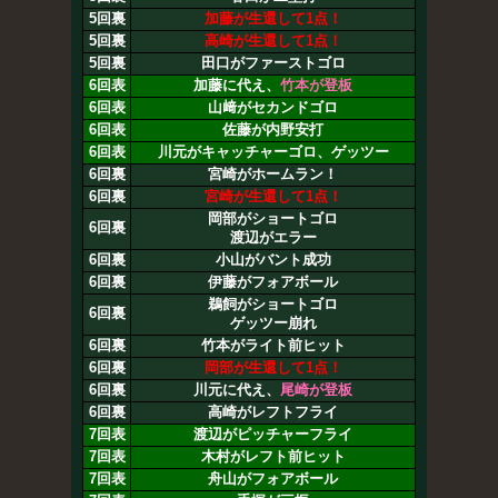
5回裏
加藤が生還して1点！
5回裏
高崎が生還して1点！
5回裏
田口がファーストゴロ
6回表
加藤に代え、
竹本が登板
6回表
山﨑がセカンドゴロ
6回表
佐藤が内野安打
6回表
川元がキャッチャーゴロ、ゲッツー
6回裏
宮崎がホームラン！
6回裏
宮崎が生還して1点！
岡部がショートゴロ
6回裏
渡辺がエラー
6回裏
小山がバント成功
6回裏
伊藤がフォアボール
鵜飼がショートゴロ
6回裏
ゲッツー崩れ
6回裏
竹本がライト前ヒット
6回裏
岡部が生還して1点！
6回裏
川元に代え、
尾崎が登板
6回裏
高崎がレフトフライ
7回表
渡辺がピッチャーフライ
7回表
木村がレフト前ヒット
7回表
舟山がフォアボール