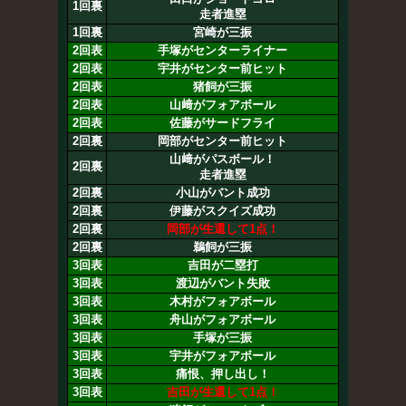
1回裏
走者進塁
1回裏
宮崎が三振
2回表
手塚がセンターライナー
2回表
宇井がセンター前ヒット
2回表
猪飼が三振
2回表
山﨑がフォアボール
2回表
佐藤がサードフライ
2回裏
岡部がセンター前ヒット
山﨑がパスボール！
2回裏
走者進塁
2回裏
小山がバント成功
2回裏
伊藤がスクイズ成功
2回裏
岡部が生還して1点！
2回裏
鵜飼が三振
3回表
吉田が二塁打
3回表
渡辺がバント失敗
3回表
木村がフォアボール
3回表
舟山がフォアボール
3回表
手塚が三振
3回表
宇井がフォアボール
3回表
痛恨、押し出し！
3回表
吉田が生還して1点！