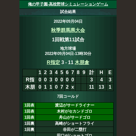
俺の甲子園-高校野球シミュレーションゲーム
試合結果
2022年09月04日
秋季群馬県大会
1回戦第11試合
地方球場
2022年09月04日-13時30分
R指定
3
-
11
木朋倉
1
2
3
4
5
6
7
8
9
計
H
E
R指
0
0
3
0
0
0
0
3
4
3
木朋
0
1
1
0
7
2
x
11
13
1
7回コールド
1回表
渡辺がサードライナー
1回表
木村がセカンドゴロ
1回表
舟山がサードゴロ
1回裏
高崎がショートフライ
1回裏
谷田が二塁打
田口がショートゴロ