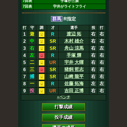
7回表
手塚が三振
7回表
宇井がライトフライ
群馬
R指定
打
守
調
才
選手
投
打
遊
渡辺 拓
右
右
1
R
中
木村 雄介
右
右
2
SR
右
舟山 涼馬
右
左
3
SR
左
手塚 輝
右
右
4
R
二
宇井 大暉
右
右
5
UR
三
猪飼 哲志
右
右
6
SR
捕
山﨑 龍平
右
右
7
SR
一
佐藤 拓海
左
左
8
R
投
吉田 正博
右
右
9
UR
+ベンチ
打撃成績
投手成績