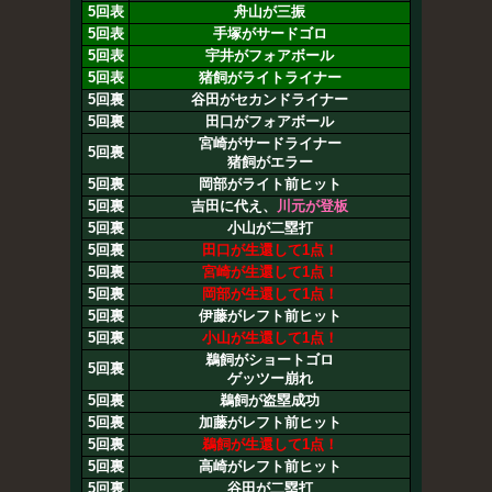
5回表
舟山が三振
5回表
手塚がサードゴロ
5回表
宇井がフォアボール
5回表
猪飼がライトライナー
5回裏
谷田がセカンドライナー
5回裏
田口がフォアボール
宮崎がサードライナー
5回裏
猪飼がエラー
5回裏
岡部がライト前ヒット
5回裏
吉田に代え、
川元が登板
5回裏
小山が二塁打
5回裏
田口が生還して1点！
5回裏
宮崎が生還して1点！
5回裏
岡部が生還して1点！
5回裏
伊藤がレフト前ヒット
5回裏
小山が生還して1点！
鵜飼がショートゴロ
5回裏
ゲッツー崩れ
5回裏
鵜飼が盗塁成功
5回裏
加藤がレフト前ヒット
5回裏
鵜飼が生還して1点！
5回裏
高崎がレフト前ヒット
5回裏
谷田が二塁打