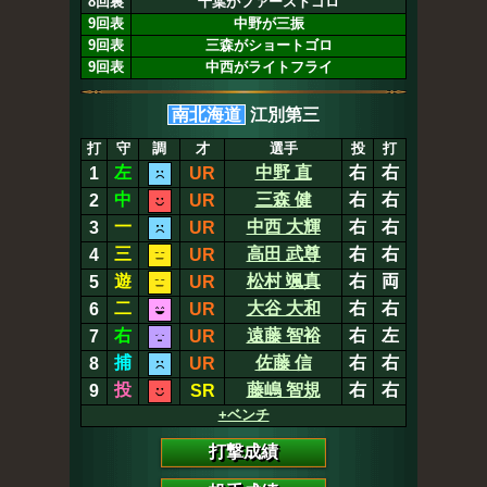
8回裏
千葉がファーストゴロ
9回表
中野が三振
9回表
三森がショートゴロ
9回表
中西がライトフライ
南北海道
江別第三
打
守
調
才
選手
投
打
左
中野 直
右
右
1
UR
中
三森 健
右
右
2
UR
一
中西 大輝
右
右
3
UR
三
高田 武尊
右
右
4
UR
遊
松村 颯真
右
両
5
UR
二
大谷 大和
右
右
6
UR
右
遠藤 智裕
右
左
7
UR
捕
佐藤 信
右
右
8
UR
投
藤嶋 智規
右
右
9
SR
+ベンチ
打撃成績