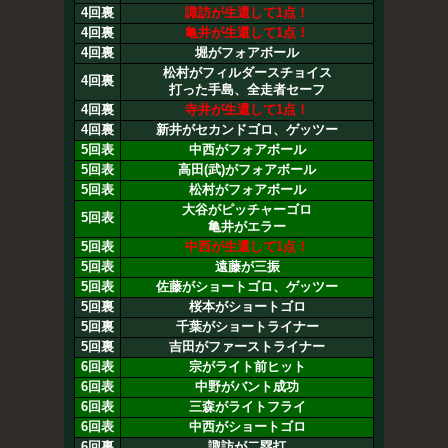
4回裏
諏訪が生還して1点！
4回裏
亀井が生還して1点！
4回裏
堀がフォアボール
松村がフィルダースチョイス
4回裏
打った手島、全走者セーフ
4回裏
寺井が生還して1点！
4回裏
新井がセカンドゴロ、ゲッツー
5回表
中西がフォアボール
5回表
高田(武)がフォアボール
5回表
松村がフォアボール
大谷がピッチャーゴロ
5回表
亀井がエラー
5回表
中西が生還して1点！
5回表
遠藤が三振
5回表
佐藤がショートゴロ、ゲッツー
5回裏
桜本がショートゴロ
5回裏
千葉がショートライナー
5回裏
吉田がファーストライナー
6回表
宗がライト前ヒット
6回表
中野がバント成功
6回表
三森がライトフライ
6回表
中西がショートゴロ
6回裏
諏訪が二塁打