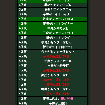
3回表
遠藤がサードライナー
3回裏
諏訪がセカンドゴロ
3回裏
亀井がライトフライ
3回裏
寺井がライトライナー
4回表
佐藤がファーストゴロ
4回表
藤嶋がレフトライナー
4回表
中野が内野安打
4回表
三森がファーストゴロ
4回裏
堀がレフトフライ
4回裏
手島がセンター前ヒット
4回裏
新井がライト前ヒット
4回裏
桜本がセンター前ヒット
4回裏
手島が生還して1点！
4回裏
千葉がフォアボール
4回裏
吉田が内野安打
4回裏
新井が生還して1点！
4回裏
諏訪がセンター前ヒット
4回裏
桜本が生還して1点！
4回裏
千葉が生還して1点！
4回裏
亀井がセンター前ヒット
4回裏
吉田が生還して1点！
4回裏
藤嶋に代え、
宗が登板
4回裏
寺井が三塁打