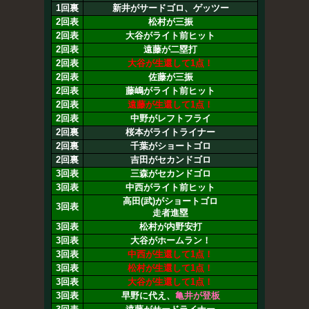
1回裏
新井がサードゴロ、ゲッツー
2回表
松村が三振
2回表
大谷がライト前ヒット
2回表
遠藤が二塁打
2回表
大谷が生還して1点！
2回表
佐藤が三振
2回表
藤嶋がライト前ヒット
2回表
遠藤が生還して1点！
2回表
中野がレフトフライ
2回裏
桜本がライトライナー
2回裏
千葉がショートゴロ
2回裏
吉田がセカンドゴロ
3回表
三森がセカンドゴロ
3回表
中西がライト前ヒット
高田(武)がショートゴロ
3回表
走者進塁
3回表
松村が内野安打
3回表
大谷がホームラン！
3回表
中西が生還して1点！
3回表
松村が生還して1点！
3回表
大谷が生還して1点！
3回表
早野に代え、
亀井が登板