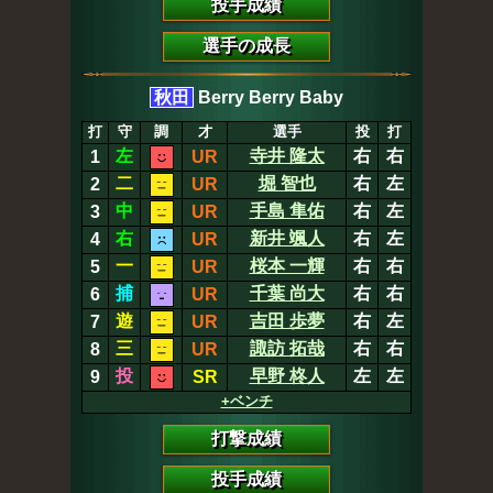
投手成績
選手の成長
秋田
Berry Berry Baby
打
守
調
才
選手
投
打
左
寺井 隆太
右
右
1
UR
二
堀 智也
右
左
2
UR
中
手島 隼佑
右
左
3
UR
右
新井 颯人
右
左
4
UR
一
桜本 一輝
右
右
5
UR
捕
千葉 尚大
右
右
6
UR
遊
吉田 歩夢
右
左
7
UR
三
諏訪 拓哉
右
右
8
UR
投
早野 柊人
左
左
9
SR
+ベンチ
打撃成績
投手成績