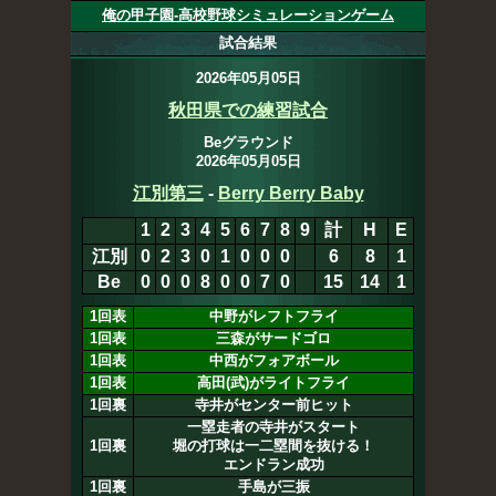
俺の甲子園-高校野球シミュレーションゲーム
試合結果
2026年05月05日
秋田県での練習試合
Beグラウンド
2026年05月05日
江別第三
-
Berry Berry Baby
1
2
3
4
5
6
7
8
9
計
H
E
江別
0
2
3
0
1
0
0
0
0
6
8
1
Be
0
0
0
8
0
0
7
0
15
14
1
1回表
中野がレフトフライ
1回表
三森がサードゴロ
1回表
中西がフォアボール
1回表
高田(武)がライトフライ
1回裏
寺井がセンター前ヒット
一塁走者の寺井がスタート
1回裏
堀の打球は一二塁間を抜ける！
エンドラン成功
1回裏
手島が三振