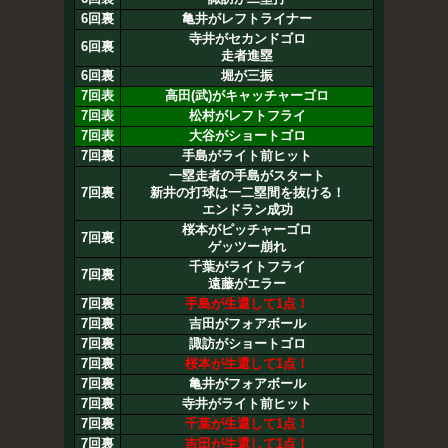
6回裏
亀井がレフトライナー
寺井がセカンドゴロ
6回裏
走者進塁
6回裏
堀が三振
7回表
高田(武)がキャッチャーゴロ
7回表
松村がレフトフライ
7回表
大谷がショートゴロ
7回裏
手島がライト前ヒット
一塁走者の手島がスタート
7回裏
新井の打球は一二塁間を抜ける！
エンドラン成功
桜本がピッチャーゴロ
7回裏
ゲッツー崩れ
千葉がライトフライ
7回裏
遠藤がエラー
7回裏
手島が生還して1点！
7回裏
吉田がフォアボール
7回裏
諏訪がショートゴロ
7回裏
桜本が生還して1点！
7回裏
亀井がフォアボール
7回裏
寺井がライト前ヒット
7回裏
千葉が生還して1点！
7回裏
吉田が生還して1点！