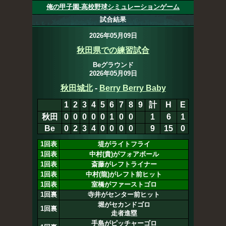
俺の甲子園-高校野球シミュレーションゲーム
試合結果
2026年05月09日
秋田県での練習試合
Beグラウンド
2026年05月09日
秋田城北
-
Berry Berry Baby
1
2
3
4
5
6
7
8
9
計
H
E
秋田
0
0
0
0
0
1
0
0
0
1
6
1
Be
0
2
3
4
0
0
0
0
9
15
0
1回表
堤がライトフライ
1回表
中村(貴)がフォアボール
1回表
斎藤がレフトライナー
1回表
中村(龍)がレフト前ヒット
1回表
室橋がファーストゴロ
1回裏
寺井がセンター前ヒット
堀がセカンドゴロ
1回裏
走者進塁
手島がピッチャーゴロ