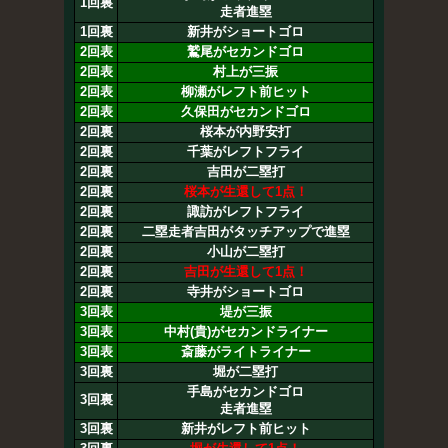
1回裏
走者進塁
1回裏
新井がショートゴロ
2回表
鷲尾がセカンドゴロ
2回表
村上が三振
2回表
柳瀬がレフト前ヒット
2回表
久保田がセカンドゴロ
2回裏
桜本が内野安打
2回裏
千葉がレフトフライ
2回裏
吉田が二塁打
2回裏
桜本が生還して1点！
2回裏
諏訪がレフトフライ
2回裏
二塁走者吉田がタッチアップで進塁
2回裏
小山が二塁打
2回裏
吉田が生還して1点！
2回裏
寺井がショートゴロ
3回表
堤が三振
3回表
中村(貴)がセカンドライナー
3回表
斎藤がライトライナー
3回裏
堀が二塁打
手島がセカンドゴロ
3回裏
走者進塁
3回裏
新井がレフト前ヒット