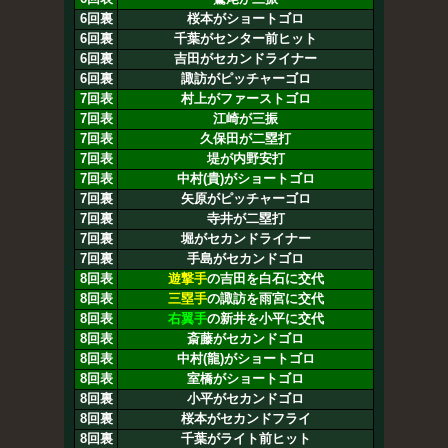
6回裏
桜本がショートゴロ
6回裏
千葉がセンター前ヒット
6回裏
吉田がセカンドライナー
6回裏
諏訪がピッチャーゴロ
7回表
村上がファーストゴロ
7回表
江崎が三振
7回表
久保田が二塁打
7回表
堤が内野安打
7回表
中村(貴)がショートゴロ
7回裏
矢原がピッチャーゴロ
7回裏
寺井が二塁打
7回裏
堀がセカンドライナー
7回裏
手島がセカンドゴロ
8回表
遊撃手
の吉田を白石に交代
8回表
三塁手
の諏訪を雨宮に交代
8回表
右翼手
の新井を小平に交代
8回表
斎藤がセカンドゴロ
8回表
中村(龍)がショートゴロ
8回表
室橋がショートゴロ
8回裏
小平がセカンドゴロ
8回裏
桜本がセカンドフライ
8回裏
千葉がライト前ヒット