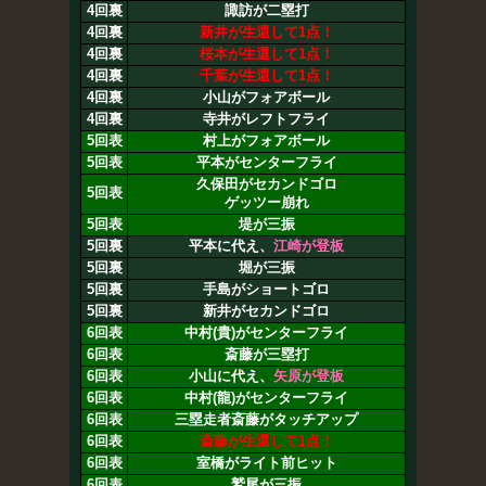
4回裏
諏訪が二塁打
4回裏
新井が生還して1点！
4回裏
桜本が生還して1点！
4回裏
千葉が生還して1点！
4回裏
小山がフォアボール
4回裏
寺井がレフトフライ
5回表
村上がフォアボール
5回表
平本がセンターフライ
久保田がセカンドゴロ
5回表
ゲッツー崩れ
5回表
堤が三振
5回裏
平本に代え、
江崎が登板
5回裏
堀が三振
5回裏
手島がショートゴロ
5回裏
新井がセカンドゴロ
6回表
中村(貴)がセンターフライ
6回表
斎藤が三塁打
6回表
小山に代え、
矢原が登板
6回表
中村(龍)がセンターフライ
6回表
三塁走者斎藤がタッチアップ
6回表
斎藤が生還して1点！
6回表
室橋がライト前ヒット
6回表
鷲尾が三振