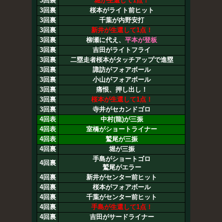
3回裏
堀が生還して1点！
3回裏
桜本がライト前ヒット
3回裏
千葉が内野安打
3回裏
新井が生還して1点！
3回裏
柳瀬に代え、
平本が登板
3回裏
吉田がライトフライ
3回裏
二塁走者桜本がタッチアップで進塁
3回裏
諏訪がフォアボール
3回裏
小山がフォアボール
3回裏
痛恨、押し出し！
3回裏
桜本が生還して1点！
3回裏
寺井がセカンドゴロ
4回表
中村(龍)が三振
4回表
室橋がショートライナー
4回表
鷲尾が三振
4回裏
堀が三振
手島がショートゴロ
4回裏
鷲尾がエラー
4回裏
新井がセンター前ヒット
4回裏
桜本がフォアボール
4回裏
千葉がセンター前ヒット
4回裏
手島が生還して1点！
4回裏
吉田がサードライナー