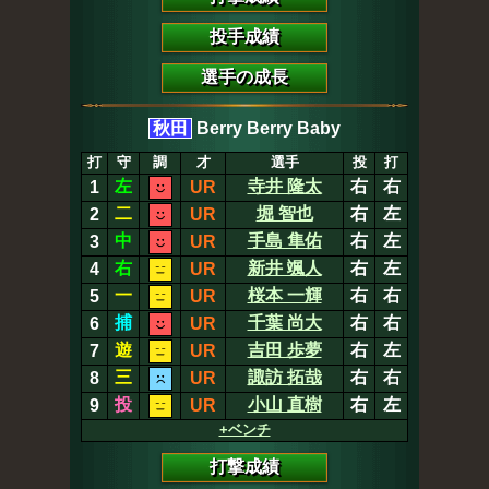
投手成績
選手の成長
秋田
Berry Berry Baby
打
守
調
才
選手
投
打
左
寺井 隆太
右
右
1
UR
二
堀 智也
右
左
2
UR
中
手島 隼佑
右
左
3
UR
右
新井 颯人
右
左
4
UR
一
桜本 一輝
右
右
5
UR
捕
千葉 尚大
右
右
6
UR
遊
吉田 歩夢
右
左
7
UR
三
諏訪 拓哉
右
右
8
UR
投
小山 直樹
右
左
9
UR
+ベンチ
打撃成績