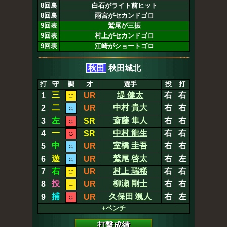
8回裏
白石がライト前ヒット
8回裏
雨宮がセカンドゴロ
9回表
鷲尾が三振
9回表
村上がセカンドゴロ
9回表
江崎がショートゴロ
秋田
秋田城北
打
守
調
才
選手
投
打
三
堤 健太
右
右
1
UR
二
中村 貴大
右
右
2
UR
左
斎藤 隼人
右
右
3
SR
一
中村 龍生
右
右
4
SR
中
室橋 圭吾
右
右
5
UR
遊
鷲尾 啓太
右
左
6
UR
右
村上 瑞稀
右
右
7
UR
投
柳瀬 剛士
右
右
8
UR
捕
久保田 颯人
右
左
9
UR
+ベンチ
打撃成績