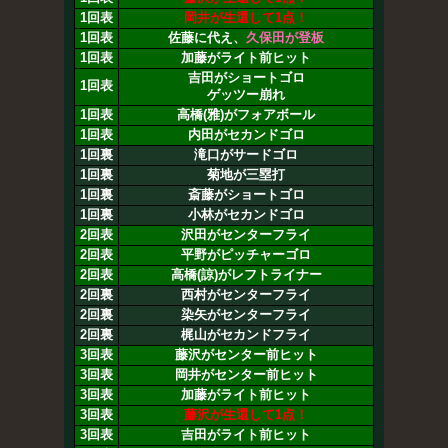
1回表
岡井が生還して1点！
1回表
佐藤に代え、
久保田が登板
1回表
加藤がライト前ヒット
吉田がショートゴロ
1回表
ゲッツー崩れ
1回表
高橋(雅)がフォアボール
1回表
内田がセカンドゴロ
1回裏
滝口がサードゴロ
1回裏
菊地が三塁打
1回裏
斎藤がショートゴロ
1回裏
小林がセカンドゴロ
2回表
沢田がセンターフライ
2回表
平野がピッチャーゴロ
2回表
高橋(諒)がレフトライナー
2回裏
西村がセンターフライ
2回裏
染矢がセンターフライ
2回裏
梶山がセカンドフライ
3回表
藤沢がセンター前ヒット
3回表
岡井がセンター前ヒット
3回表
加藤がライト前ヒット
3回表
藤沢が生還して1点！
3回表
吉田がライト前ヒット