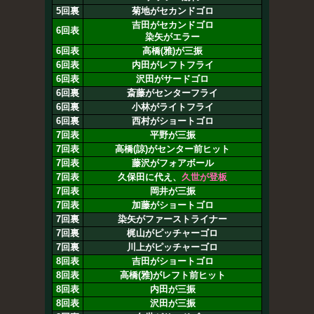
5回裏
菊地がセカンドゴロ
吉田がセカンドゴロ
6回表
染矢がエラー
6回表
高橋(雅)が三振
6回表
内田がレフトフライ
6回表
沢田がサードゴロ
6回裏
斎藤がセンターフライ
6回裏
小林がライトフライ
6回裏
西村がショートゴロ
7回表
平野が三振
7回表
高橋(諒)がセンター前ヒット
7回表
藤沢がフォアボール
7回表
久保田に代え、
久世が登板
7回表
岡井が三振
7回表
加藤がショートゴロ
7回裏
染矢がファーストライナー
7回裏
梶山がピッチャーゴロ
7回裏
川上がピッチャーゴロ
8回表
吉田がショートゴロ
8回表
高橋(雅)がレフト前ヒット
8回表
内田が三振
8回表
沢田が三振