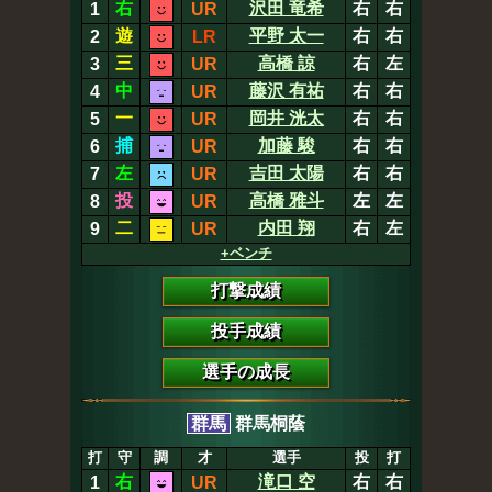
右
沢田 竜希
右
右
1
UR
遊
平野 太一
右
右
2
LR
三
高橋 諒
右
左
3
UR
中
藤沢 有祐
右
右
4
UR
一
岡井 洸太
右
右
5
UR
捕
加藤 駿
右
右
6
UR
左
吉田 太陽
右
右
7
UR
投
高橋 雅斗
左
左
8
UR
二
内田 翔
右
左
9
UR
+ベンチ
打撃成績
投手成績
選手の成長
群馬
群馬桐蔭
打
守
調
才
選手
投
打
右
滝口 空
右
右
1
UR