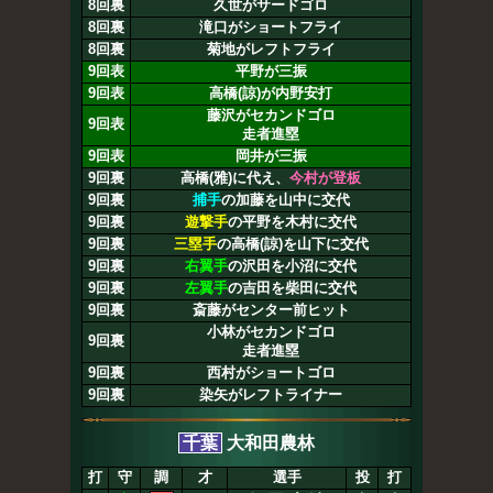
8回裏
久世がサードゴロ
8回裏
滝口がショートフライ
8回裏
菊地がレフトフライ
9回表
平野が三振
9回表
高橋(諒)が内野安打
藤沢がセカンドゴロ
9回表
走者進塁
9回表
岡井が三振
9回裏
高橋(雅)に代え、
今村が登板
9回裏
捕手
の加藤を山中に交代
9回裏
遊撃手
の平野を木村に交代
9回裏
三塁手
の高橋(諒)を山下に交代
9回裏
右翼手
の沢田を小沼に交代
9回裏
左翼手
の吉田を柴田に交代
9回裏
斎藤がセンター前ヒット
小林がセカンドゴロ
9回裏
走者進塁
9回裏
西村がショートゴロ
9回裏
染矢がレフトライナー
千葉
大和田農林
打
守
調
才
選手
投
打