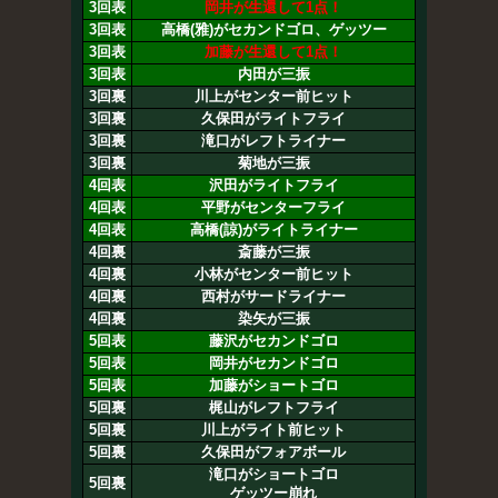
3回表
岡井が生還して1点！
3回表
高橋(雅)がセカンドゴロ、ゲッツー
3回表
加藤が生還して1点！
3回表
内田が三振
3回裏
川上がセンター前ヒット
3回裏
久保田がライトフライ
3回裏
滝口がレフトライナー
3回裏
菊地が三振
4回表
沢田がライトフライ
4回表
平野がセンターフライ
4回表
高橋(諒)がライトライナー
4回裏
斎藤が三振
4回裏
小林がセンター前ヒット
4回裏
西村がサードライナー
4回裏
染矢が三振
5回表
藤沢がセカンドゴロ
5回表
岡井がセカンドゴロ
5回表
加藤がショートゴロ
5回裏
梶山がレフトフライ
5回裏
川上がライト前ヒット
5回裏
久保田がフォアボール
滝口がショートゴロ
5回裏
ゲッツー崩れ