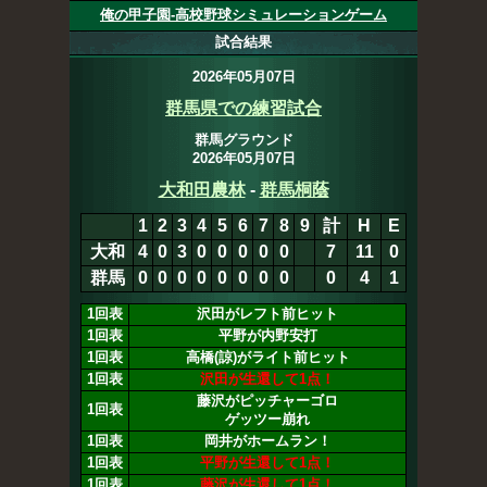
俺の甲子園-高校野球シミュレーションゲーム
試合結果
2026年05月07日
群馬県での練習試合
群馬グラウンド
2026年05月07日
大和田農林
-
群馬桐蔭
1
2
3
4
5
6
7
8
9
計
H
E
大和
4
0
3
0
0
0
0
0
0
7
12
0
群馬
0
0
0
0
0
0
0
0
0
4
1
1回表
沢田がレフト前ヒット
1回表
平野が内野安打
1回表
高橋(諒)がライト前ヒット
1回表
沢田が生還して1点！
藤沢がピッチャーゴロ
1回表
ゲッツー崩れ
1回表
岡井がホームラン！
1回表
平野が生還して1点！
1回表
藤沢が生還して1点！