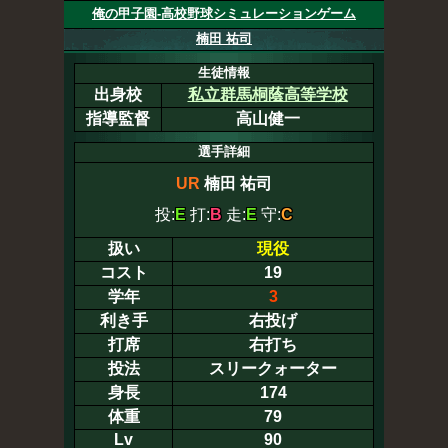
俺の甲子園-高校野球シミュレーションゲーム
楠田 祐司
生徒情報
出身校
私立群馬桐蔭高等学校
指導監督
高山健一
選手詳細
UR
楠田 祐司
投:
E
打:
B
走:
E
守:
C
扱い
現役
コスト
19
学年
3
利き手
右投げ
打席
右打ち
投法
スリークォーター
身長
174
体重
79
Lv
90