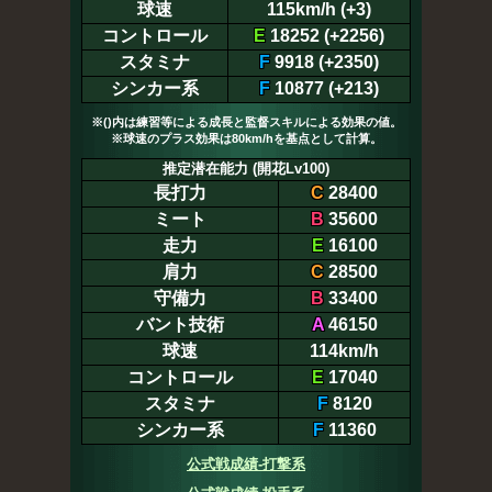
球速
115km/h (+3)
コントロール
E
18252 (+2256)
スタミナ
F
9918 (+2350)
シンカー系
F
10877 (+213)
※()内は練習等による成長と監督スキルによる効果の値。
※球速のプラス効果は80km/hを基点として計算。
推定潜在能力 (開花Lv100)
長打力
C
28400
ミート
B
35600
走力
E
16100
肩力
C
28500
守備力
B
33400
バント技術
A
46150
球速
114km/h
コントロール
E
17040
スタミナ
F
8120
シンカー系
F
11360
公式戦成績-打撃系