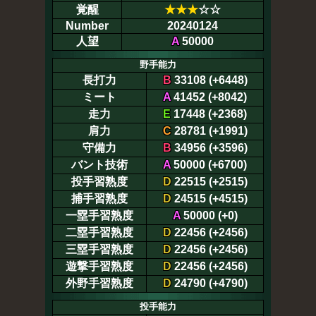
覚醒
★
★
★
☆☆
Number
20240124
人望
A
50000
野手能力
長打力
B
33108 (+6448)
ミート
A
41452 (+8042)
走力
E
17448 (+2368)
肩力
C
28781 (+1991)
守備力
B
34956 (+3596)
バント技術
A
50000 (+6700)
投手習熟度
D
22515 (+2515)
捕手習熟度
D
24515 (+4515)
一塁手習熟度
A
50000 (+0)
二塁手習熟度
D
22456 (+2456)
三塁手習熟度
D
22456 (+2456)
遊撃手習熟度
D
22456 (+2456)
外野手習熟度
D
24790 (+4790)
投手能力