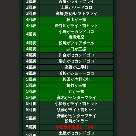
3回裏
斉藤がライトフライ
3回裏
土屋がサードゴロ
3回裏
高橋(悠)がレフトフライ
4回表
秋山が三振
4回表
長谷川がライト前ヒット
小野がセカンドゴロ
4回表
走者進塁
4回表
松尾がフォアボール
4回表
井口が三振
4回裏
川合がセカンドゴロ
4回裏
勝亦がセカンドゴロ
4回裏
高野が二塁打
4回裏
若杉がショートゴロ
5回表
杉田が内野安打
5回表
植竹が三振
5回表
辻が三振
5回表
高木がセンターフライ
5回裏
小松原がライト前ヒット
5回裏
須藤がライト前ヒット
斉藤がセンターフライ
5回裏
松尾がエラー
5回裏
小松原が生還して1点！
土屋がセカンドゴロ
5回裏