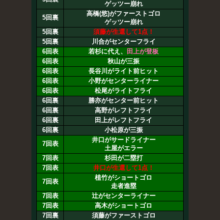
ゲッツー崩れ
高橋(悠)がファーストゴロ
5回裏
ゲッツー崩れ
5回裏
須藤が生還して1点！
5回裏
川合がセンターフライ
6回表
若杉に代え、
田上が登板
6回表
秋山が三振
6回表
長谷川がライト前ヒット
6回表
小野がセンターライナー
6回表
松尾がライトフライ
6回裏
勝亦がセンター前ヒット
6回裏
高野がレフトフライ
6回裏
田上がレフトフライ
6回裏
小松原が三振
井口がサードライナー
7回表
土屋がエラー
7回表
杉田が二塁打
7回表
井口が生還して1点！
植竹がショートゴロ
7回表
走者進塁
7回表
辻がセンターライナー
7回表
高木がショートゴロ
7回裏
須藤がファーストゴロ