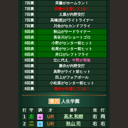
7回裏
斉藤がホームラン！
7回裏
斉藤が生還して1点！
7回裏
土屋が内野安打
7回裏
高橋(悠)がライトライナー
7回裏
川合がセカンドフライ
8回表
秋山がサードライナー
8回表
長谷川がショートゴロ
8回表
小野がセンター前ヒット
8回表
松尾がセンター前ヒット
8回表
井口がレフトフライ
8回裏
辻に代え、
中野が登板
8回裏
勝亦が内野安打
8回裏
高野がライト前ヒット
8回裏
田上がフォアボール
8回裏
小松原がセンター前ヒット
8回裏
勝亦が生還して1点！
香川
人生学園
打
守
調
才
選手
投
打
左
高木 和樹
右
両
1
UR
二
秋山 司
右
右
2
UR