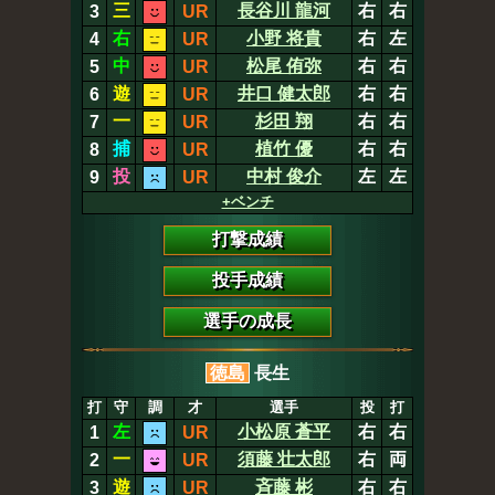
三
長谷川 龍河
右
右
3
UR
右
小野 将貴
右
左
4
UR
中
松尾 侑弥
右
右
5
UR
遊
井口 健太郎
右
右
6
UR
一
杉田 翔
右
右
7
UR
捕
植竹 優
右
右
8
UR
投
中村 俊介
左
左
9
UR
+ベンチ
打撃成績
投手成績
選手の成長
徳島
長生
打
守
調
才
選手
投
打
左
小松原 蒼平
右
右
1
UR
一
須藤 壮太郎
右
両
2
UR
遊
斉藤 彬
右
右
3
UR