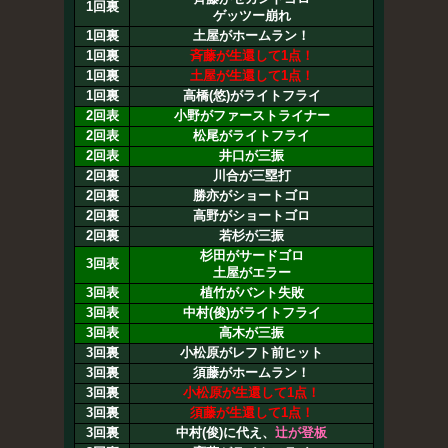
1回裏
ゲッツー崩れ
1回裏
土屋がホームラン！
1回裏
斉藤が生還して1点！
1回裏
土屋が生還して1点！
1回裏
高橋(悠)がライトフライ
2回表
小野がファーストライナー
2回表
松尾がライトフライ
2回表
井口が三振
2回裏
川合が三塁打
2回裏
勝亦がショートゴロ
2回裏
高野がショートゴロ
2回裏
若杉が三振
杉田がサードゴロ
3回表
土屋がエラー
3回表
植竹がバント失敗
3回表
中村(俊)がライトフライ
3回表
高木が三振
3回裏
小松原がレフト前ヒット
3回裏
須藤がホームラン！
3回裏
小松原が生還して1点！
3回裏
須藤が生還して1点！
3回裏
中村(俊)に代え、
辻が登板