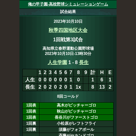
俺の甲子園-高校野球シミュレーションゲーム
試合結果
2023年10月10日
秋季四国地区大会
1回戦第3試合
高知県立春野運動公園野球場
2023年10月10日-13時30分
人生学園
1
-
8
長生
1
2
3
4
5
6
7
8
9
計
H
E
人生
0
0
0
0
0
0
1
0
1
6
1
長生
2
0
2
0
2
0
1
1x
8
13
2
8回コールド
1回表
高木がピッチャーゴロ
1回表
秋山がピッチャーゴロ
1回表
長谷川がファーストゴロ
1回裏
小松原がレフトフライ
1回裏
須藤がフォアボール
斉藤がセカンドゴロ