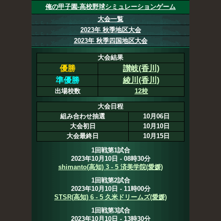
俺の甲子園-高校野球シミュレーションゲーム
大会一覧
2023年 秋季地区大会
2023年 秋季四国地区大会
大会結果
優勝
讃岐(香川)
準優勝
綾川(香川)
出場校数
12校
大会日程
組み合わせ抽選
10月06日
大会初日
10月10日
大会最終日
10月15日
1回戦第1試合
2023年10月10日 - 08時30分
shimanto(高知) 3 - 5 済美学院(愛媛)
1回戦第2試合
2023年10月10日 - 11時00分
STSR(高知) 6 - 5 久米ドリームズ(愛媛)
1回戦第3試合
2023年10月10日 - 13時30分