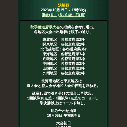
決勝戦
2023年10月15日 - 13時30分
讃岐(香川) 8 - 0 綾川(香川)
秋季都道府県大会
の成績を参考に選出。
各地区大会の出場枠は以下の通り。
東北地区 : 各都道府県3枠
関東地区 : 各都道府県2枠
北信越地区 : 各都道府県3枠
東海地区 : 各都道府県3枠
近畿地区 : 各都道府県3枠
中国地区 : 各都道府県3枠
四国地区 : 各都道府県3枠
九州地区 : 各都道府県2枠
北海道地区と東京地区は、
道大会と都大会が地区大会の役割を兼ねる。
延長15回で引き分けの場合は再試合。
5回以降10点差・7回以降7点差でコールド。
準決勝以上はコールド無し。
組み合わせ抽選
10月06日 午前9時頃
大会初日