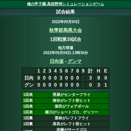
俺の甲子園-高校野球シミュレーションゲーム
試合結果
2022年09月04日
秋季群馬県大会
1回戦第39試合
地方球場
2022年09月04日-13時30分
日向坂
3
-
1
グンマ
1
2
3
4
5
6
7
8
9
計
H
E
日向
0
0
0
0
3
0
0
0
0
3
8
0
グン
0
0
0
0
0
0
0
0
1
1
3
1
1回表
照屋がセンターフライ
1回表
南谷がレフト前ヒット
1回表
柴田がフォアボール
1回表
横川がショートゴロ、ゲッツー
1回裏
栗林がレフトフライ
1回裏
高良がレフト前ヒット
岩﨑がサードゴロ