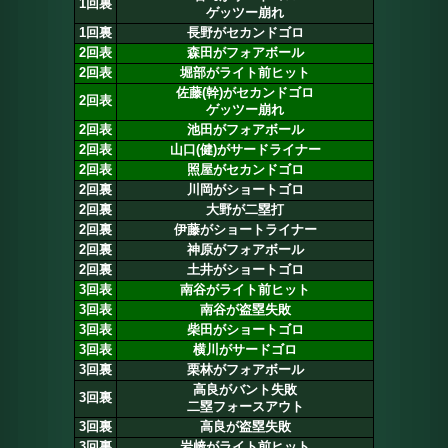
1回裏
ゲッツー崩れ
1回裏
長野がセカンドゴロ
2回表
森田がフォアボール
2回表
堀部がライト前ヒット
佐藤(幹)がセカンドゴロ
2回表
ゲッツー崩れ
2回表
池田がフォアボール
2回表
山口(健)がサードライナー
2回表
照屋がセカンドゴロ
2回裏
川岡がショートゴロ
2回裏
大野が二塁打
2回裏
伊藤がショートライナー
2回裏
神原がフォアボール
2回裏
土井がショートゴロ
3回表
南谷がライト前ヒット
3回表
南谷が盗塁失敗
3回表
柴田がショートゴロ
3回表
横川がサードゴロ
3回裏
栗林がフォアボール
高良がバント失敗
3回裏
二塁フォースアウト
3回裏
高良が盗塁失敗
3回裏
岩﨑がライト前ヒット