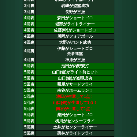
3回裏
岩﨑が盗塁成功
3回裏
長野が三振
4回表
森田がショートゴロ
4回表
堀部がライトライナー
4回表
佐藤(幹)がショートゴロ
4回裏
川岡がフォアボール
4回裏
大野がバント成功
伊藤がショートゴロ
4回裏
走者進塁
4回裏
神原が三振
5回表
池田が内野安打
5回表
山口(健)がライト前ヒット
5回表
山口(健)が盗塁成功
5回表
照屋がサードフライ
5回表
南谷がホームラン！
5回表
池田が生還して1点！
5回表
山口(健)が生還して1点！
5回表
南谷が生還して1点！
5回表
柴田がショートゴロ
5回表
横川がセンターフライ
5回裏
土井がセンターライナー
5回裏
栗林がライトフライ