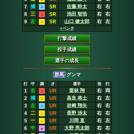
捕
佐藤 幹太
右
右
7
SR
三
池田 智浩
右
右
8
SR
左
山口 健太郎
右
左
9
SR
+ベンチ
打撃成績
投手成績
選手の成長
群馬
グンマ
打
守
調
才
選手
投
打
右
栗林 翔
右
両
1
UR
捕
高良 将士
右
左
2
UR
左
岩﨑 翔矢
右
右
3
UR
二
長野 渉太
右
右
4
UR
一
川岡 直
右
左
5
UR
中
大野 亮太朗
右
右
6
UR