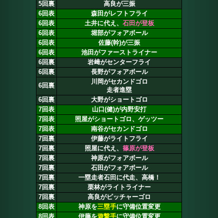
5回裏
高良が三振
6回表
森田がレフトフライ
6回表
土井に代え、
石田が登板
6回表
堀部がフォアボール
6回表
佐藤(幹)が三振
6回表
池田がファーストライナー
6回裏
岩﨑がセンターフライ
6回裏
長野がフォアボール
川岡がセカンドゴロ
6回裏
走者進塁
6回裏
大野がショートゴロ
7回表
山口(健)が内野安打
7回表
照屋がショートゴロ、ゲッツー
7回表
南谷がセカンドゴロ
7回裏
伊藤がライトフライ
7回裏
照屋に代え、
篠原が登板
7回裏
神原がフォアボール
7回裏
石田がフォアボール
7回裏
一塁走者石田に代走、高橋！
7回裏
栗林がライトライナー
7回裏
高良がピッチャーゴロ
8回表
神原を
三塁手
に守備位置変更
8回表
伊藤を
遊撃手
に守備位置変更