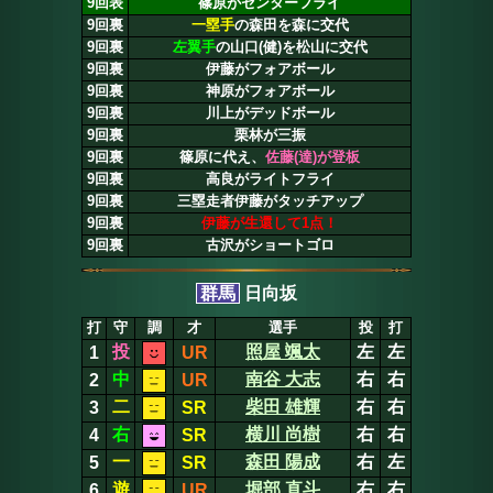
9回表
篠原がセンターフライ
9回裏
一塁手
の森田を森に交代
9回裏
左翼手
の山口(健)を松山に交代
9回裏
伊藤がフォアボール
9回裏
神原がフォアボール
9回裏
川上がデッドボール
9回裏
栗林が三振
9回裏
篠原に代え、
佐藤(達)が登板
9回裏
高良がライトフライ
9回裏
三塁走者伊藤がタッチアップ
9回裏
伊藤が生還して1点！
9回裏
古沢がショートゴロ
群馬
日向坂
打
守
調
才
選手
投
打
投
照屋 颯太
左
左
1
UR
中
南谷 大志
右
右
2
UR
二
柴田 雄輝
右
右
3
SR
右
横川 尚樹
右
右
4
SR
一
森田 陽成
右
左
5
SR
遊
堀部 直斗
右
右
6
UR