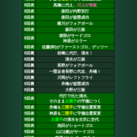
8回表
高橋に代え、
川上が登板
8回表
柴田が内野安打
8回表
柴田が盗塁成功
8回表
横川がフォアボール
8回表
森田が三振
堀部がサードゴロ
8回表
神原がエラー
8回表
佐藤(幹)がファーストゴロ、ゲッツー
8回裏
岩﨑に代打、清水！
8回裏
清水が三振
8回裏
長野がフォアボール
8回裏
一塁走者長野に代走、舟橋！
8回裏
川岡がレフトフライ
8回裏
舟橋が盗塁成功
8回裏
大野が三振
代打で出た清水、
9回表
そのまま
左翼手
の守備につく
9回表
舟橋を
三塁手
に守備位置変更
9回表
神原を
二塁手
に守備位置変更
9回表
左翼手
の清水を古沢に交代
9回表
池田がショートゴロ
9回表
山口(健)がサードゴロ