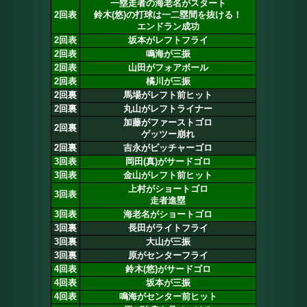
一塁走者の海老名がスタート
2回表
鈴木(悠)の打球は一二塁間を抜ける！
エンドラン成功
2回表
坂本がレフトフライ
2回表
鳴海が三振
2回表
山田がフォアボール
2回表
橘川が三振
2回裏
馬場がレフト前ヒット
2回裏
丸山がレフトライナー
加藤がファーストゴロ
2回裏
ゲッツー崩れ
2回裏
吉永がピッチャーゴロ
3回表
岡田(真)がサードゴロ
3回表
金山がレフト前ヒット
上村がショートゴロ
3回表
走者進塁
3回表
海老名がショートゴロ
3回裏
長田がライトフライ
3回裏
大山が三振
3回裏
原がセンターフライ
4回表
鈴木(悠)がサードゴロ
4回表
坂本が三振
4回表
鳴海がセンター前ヒット