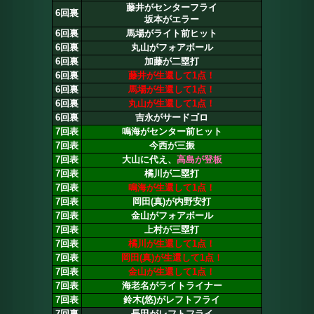
藤井がセンターフライ
6回裏
坂本がエラー
6回裏
馬場がライト前ヒット
6回裏
丸山がフォアボール
6回裏
加藤が二塁打
6回裏
藤井が生還して1点！
6回裏
馬場が生還して1点！
6回裏
丸山が生還して1点！
6回裏
吉永がサードゴロ
7回表
鳴海がセンター前ヒット
7回表
今西が三振
7回表
大山に代え、
高島が登板
7回表
橘川が二塁打
7回表
鳴海が生還して1点！
7回表
岡田(真)が内野安打
7回表
金山がフォアボール
7回表
上村が三塁打
7回表
橘川が生還して1点！
7回表
岡田(真)が生還して1点！
7回表
金山が生還して1点！
7回表
海老名がライトライナー
7回表
鈴木(悠)がレフトフライ
7回裏
長田がレフトフライ