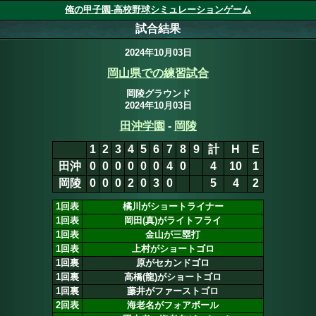
俺の甲子園-高校野球シミュレーションゲーム
試合結果
2024年10月03日
岡山県での練習試合
岡陵グラウンド
2024年10月03日
田沖学園
-
岡陵
1
2
3
4
5
6
7
8
9
計
H
E
田沖
0
0
0
0
0
0
4
0
0
4
11
2
岡陵
0
0
0
2
0
3
0
1
6
5
2
1回表
橘川がショートライナー
1回表
岡田(真)がライトフライ
1回表
金山が三塁打
1回表
上村がショートゴロ
1回裏
原がセカンドゴロ
1回裏
高橋(龍)がショートゴロ
1回裏
藤井がファーストゴロ
2回表
海老名がフォアボール