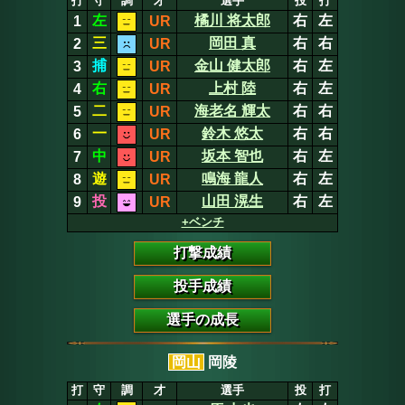
打
守
調
才
選手
投
打
左
橘川 将太郎
右
左
1
UR
三
岡田 真
右
右
2
UR
捕
金山 健太郎
右
左
3
UR
右
上村 陸
右
左
4
UR
二
海老名 輝太
右
右
5
UR
一
鈴木 悠太
右
右
6
UR
中
坂本 智也
右
左
7
UR
遊
鳴海 龍人
右
左
8
UR
投
山田 滉生
右
左
9
UR
+ベンチ
打撃成績
投手成績
選手の成長
岡山
岡陵
打
守
調
才
選手
投
打