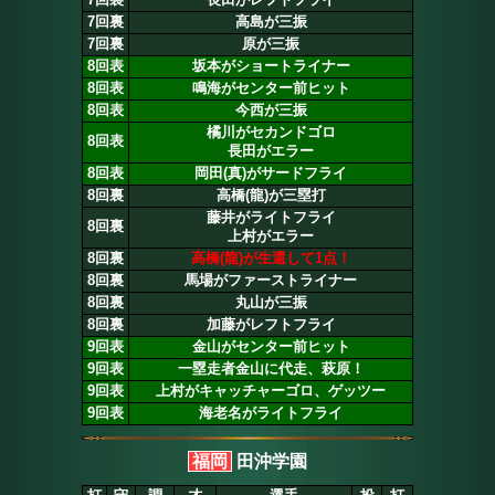
7回裏
高島が三振
7回裏
原が三振
8回表
坂本がショートライナー
8回表
鳴海がセンター前ヒット
8回表
今西が三振
橘川がセカンドゴロ
8回表
長田がエラー
8回表
岡田(真)がサードフライ
8回裏
高橋(龍)が三塁打
藤井がライトフライ
8回裏
上村がエラー
8回裏
高橋(龍)が生還して1点！
8回裏
馬場がファーストライナー
8回裏
丸山が三振
8回裏
加藤がレフトフライ
9回表
金山がセンター前ヒット
9回表
一塁走者金山に代走、萩原！
9回表
上村がキャッチャーゴロ、ゲッツー
9回表
海老名がライトフライ
福岡
田沖学園