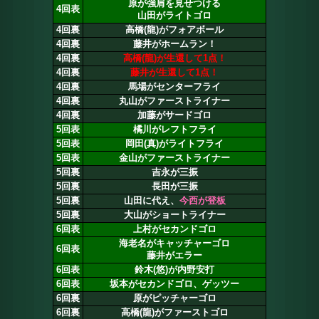
原が強肩を見せつける
4回表
山田がライトゴロ
4回裏
高橋(龍)がフォアボール
4回裏
藤井がホームラン！
4回裏
高橋(龍)が生還して1点！
4回裏
藤井が生還して1点！
4回裏
馬場がセンターフライ
4回裏
丸山がファーストライナー
4回裏
加藤がサードゴロ
5回表
橘川がレフトフライ
5回表
岡田(真)がライトフライ
5回表
金山がファーストライナー
5回裏
吉永が三振
5回裏
長田が三振
5回裏
山田に代え、
今西が登板
5回裏
大山がショートライナー
6回表
上村がセカンドゴロ
海老名がキャッチャーゴロ
6回表
藤井がエラー
6回表
鈴木(悠)が内野安打
6回表
坂本がセカンドゴロ、ゲッツー
6回裏
原がピッチャーゴロ
6回裏
高橋(龍)がファーストゴロ