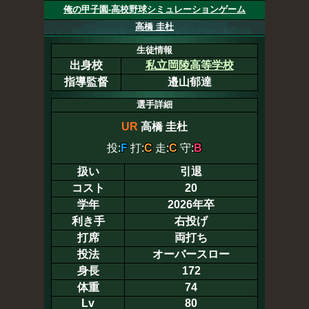
俺の甲子園-高校野球シミュレーションゲーム
高橋 圭杜
生徒情報
出身校
私立岡陵高等学校
指導監督
邉山郁達
選手詳細
UR
高橋 圭杜
投:
F
打:
C
走:
C
守:
B
扱い
引退
コスト
20
学年
2026年卒
利き手
右投げ
打席
両打ち
投法
オーバースロー
身長
172
体重
74
Lv
80