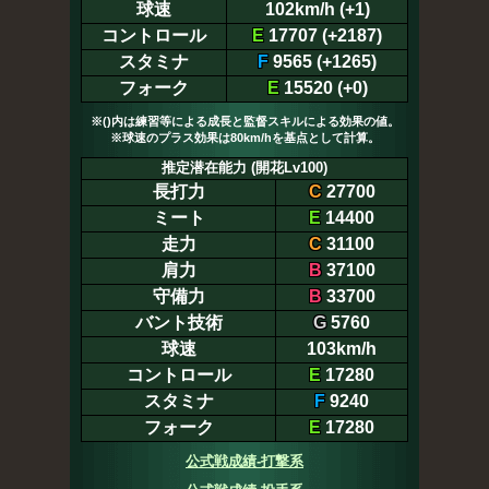
球速
102km/h (+1)
コントロール
E
17707 (+2187)
スタミナ
F
9565 (+1265)
フォーク
E
15520 (+0)
※()内は練習等による成長と監督スキルによる効果の値。
※球速のプラス効果は80km/hを基点として計算。
推定潜在能力 (開花Lv100)
長打力
C
27700
ミート
E
14400
走力
C
31100
肩力
B
37100
守備力
B
33700
バント技術
G
5760
球速
103km/h
コントロール
E
17280
スタミナ
F
9240
フォーク
E
17280
公式戦成績-打撃系