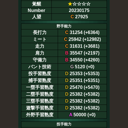
覚醒
★
☆☆☆☆
Number
20230175
人望
C
27925
野手能力
長打力
C
31254 (+6364)
ミート
C
25942 (+12982)
走力
C
31631 (+3681)
肩力
B
35547 (+2197)
守備力
B
34550 (+4260)
バント技術
G
5120 (+0)
投手習熟度
D
25353 (+5353)
捕手習熟度
D
25351 (+5351)
一塁手習熟度
D
25470 (+5470)
二塁手習熟度
D
25382 (+5382)
三塁手習熟度
D
25382 (+5382)
遊撃手習熟度
D
25382 (+5382)
外野手習熟度
A
50000 (+0)
投手能力