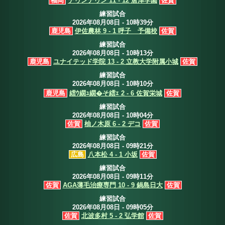
福岡
テゥンテゥン 11 - 12 唐津学園
佐賀
練習試合
2026年08月08日 - 10時39分
鹿児島
伊佐農林 9 - 1 呼子 予備校
佐賀
練習試合
2026年08月08日 - 10時13分
鹿児島
ユナイテッド学院 13 - 2 立教大学附属小城
佐賀
練習試合
2026年08月08日 - 10時10分
鹿児島
繧ｳ繝ｭ繝�そ繧ｪ 2 - 6 佐賀栄城
佐賀
練習試合
2026年08月08日 - 10時04分
佐賀
柚ノ木原 6 - 2 デコ
佐賀
練習試合
2026年08月08日 - 09時21分
広島
八本松 4 - 1 小坂
佐賀
練習試合
2026年08月08日 - 09時11分
佐賀
AGA薄毛治療専門 10 - 9 鍋島日大
佐賀
練習試合
2026年08月08日 - 09時05分
佐賀
北波多村 5 - 2 弘学館
佐賀