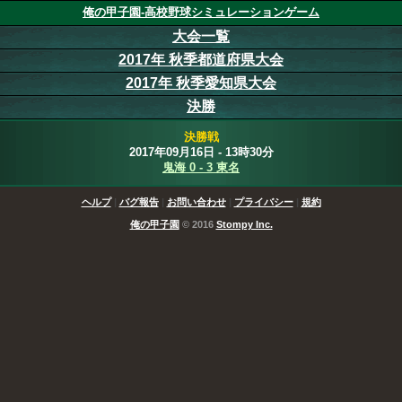
俺の甲子園-高校野球シミュレーションゲーム
大会一覧
2017年 秋季都道府県大会
2017年 秋季愛知県大会
決勝
決勝戦
2017年09月16日 - 13時30分
鬼海 0 - 3 東名
ヘルプ
|
バグ報告
|
お問い合わせ
|
プライバシー
|
規約
俺の甲子園
© 2016
Stompy Inc.