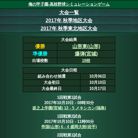
俺の甲子園-高校野球シミュレーションゲーム
大会一覧
2017年 秋季地区大会
2017年 秋季東北地区大会
大会結果
優勝
山形東(山形)
準優勝
爆弾(宮城)
出場校数
18校
大会日程
組み合わせ抽選
10月06日
大会初日
10月10日
大会最終日
10月17日
1回戦第1試合
2017年10月10日 - 08時30分
坂之上学園(宮城) 12 - 5 メキシカン(福島)
1回戦第2試合
2017年10月10日 - 11時00分
帝国(山形) 6 - 4 盛岡大附(岩手)
2回戦第1試合