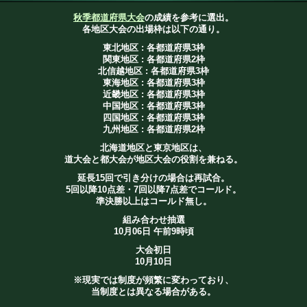
秋季都道府県大会
の成績を参考に選出。
各地区大会の出場枠は以下の通り。
東北地区 : 各都道府県3枠
関東地区 : 各都道府県2枠
北信越地区 : 各都道府県3枠
東海地区 : 各都道府県3枠
近畿地区 : 各都道府県3枠
中国地区 : 各都道府県3枠
四国地区 : 各都道府県3枠
九州地区 : 各都道府県2枠
北海道地区と東京地区は、
道大会と都大会が地区大会の役割を兼ねる。
延長15回で引き分けの場合は再試合。
5回以降10点差・7回以降7点差でコールド。
準決勝以上はコールド無し。
組み合わせ抽選
10月06日 午前9時頃
大会初日
10月10日
※現実では制度が頻繁に変わっており、
当制度とは異なる場合がある。