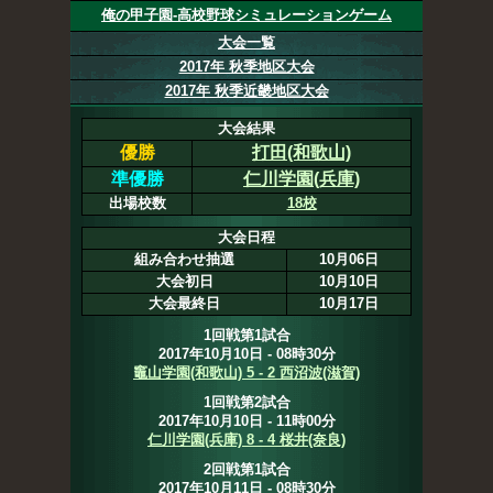
俺の甲子園-高校野球シミュレーションゲーム
大会一覧
2017年 秋季地区大会
2017年 秋季近畿地区大会
大会結果
優勝
打田(和歌山)
準優勝
仁川学園(兵庫)
出場校数
18校
大会日程
組み合わせ抽選
10月06日
大会初日
10月10日
大会最終日
10月17日
1回戦第1試合
2017年10月10日 - 08時30分
竈山学園(和歌山) 5 - 2 西沼波(滋賀)
1回戦第2試合
2017年10月10日 - 11時00分
仁川学園(兵庫) 8 - 4 桜井(奈良)
2回戦第1試合
2017年10月11日 - 08時30分