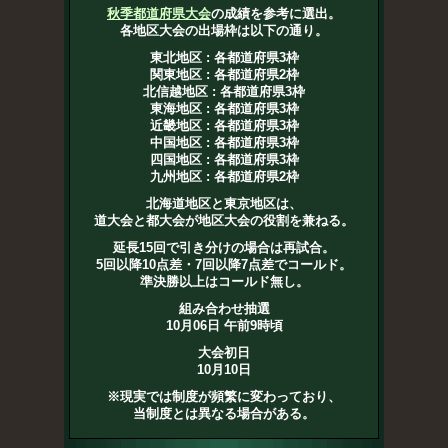
秋季都道府県大会
の成績を参考に選出。
各地区大会の出場枠は以下の通り。
東北地区 : 各都道府県3枠
関東地区 : 各都道府県2枠
北信越地区 : 各都道府県3枠
東海地区 : 各都道府県3枠
近畿地区 : 各都道府県3枠
中国地区 : 各都道府県3枠
四国地区 : 各都道府県3枠
九州地区 : 各都道府県2枠
北海道地区と東京地区は、
道大会と都大会が地区大会の役割を兼ねる。
延長15回で引き分けの場合は再試合。
5回以降10点差・7回以降7点差でコールド。
準決勝以上はコールド無し。
組み合わせ抽選
10月06日 午前9時頃
大会初日
10月10日
※現実では制度が頻繁に変わっており、
当制度とは異なる場合がある。