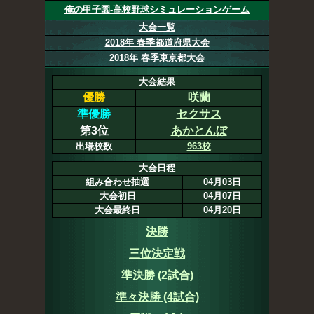
俺の甲子園-高校野球シミュレーションゲーム
大会一覧
2018年 春季都道府県大会
2018年 春季東京都大会
大会結果
優勝
咲蘭
準優勝
セクサス
第3位
あかとんぼ
出場校数
963校
大会日程
組み合わせ抽選
04月03日
大会初日
04月07日
大会最終日
04月20日
決勝
三位決定戦
準決勝 (2試合)
準々決勝 (4試合)