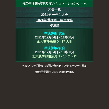
俺の甲子園-高校野球シミュレーションゲーム
大会一覧
2021年 一年生大会
2021年 北海道一年生大会
準決勝
準決勝第1試合
2021年12月04日 - 11時00分
函大有斗高校 5 - 17 大地
準決勝第2試合
2021年12月04日 - 13時30分
北大農学部附広尾 1 - 15 ウトロ
ヘルプ
|
バグ報告
|
お問い合わせ
|
プライバシー
|
規約
俺の甲子園
© 2016
Stompy Inc.