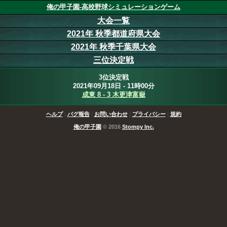
俺の甲子園-高校野球シミュレーションゲーム
大会一覧
2021年 秋季都道府県大会
2021年 秋季千葉県大会
三位決定戦
3位決定戦
2021年09月18日 - 11時00分
成東 8 - 3 木更津富嶽
ヘルプ
|
バグ報告
|
お問い合わせ
|
プライバシー
|
規約
俺の甲子園
© 2016
Stompy Inc.