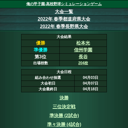
俺の甲子園-高校野球シミュレーションゲーム
大会一覧
2022年 春季都道府県大会
2022年 春季長野県大会
大会結果
優勝
松本光
準優勝
信州学園
第3位
長谷
出場校数
204校
大会日程
組み合わせ抽選
04月03日
大会初日
04月07日
大会最終日
04月18日
決勝
三位決定戦
準決勝 (2試合)
準々決勝 (4試合)