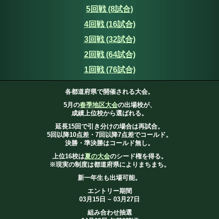
5回戦 (8試合)
4回戦 (16試合)
3回戦 (32試合)
2回戦 (64試合)
1回戦 (76試合)
各都道府県で開催される大会。
5月の
春季地区大会
の出場校が、
成績上位校から選ばれる。
延長15回で引き分けの場合は再試合。
5回以降10点差・7回以降7点差でコールド。
決勝・準決勝はコールド無し。
上位16校は
夏の大会
のシード権を得る。
※現実の制度は都道府県によりまちまち。
新一年生も出場可能。
エントリー期間
03月15日 ~ 03月27日
組み合わせ抽選